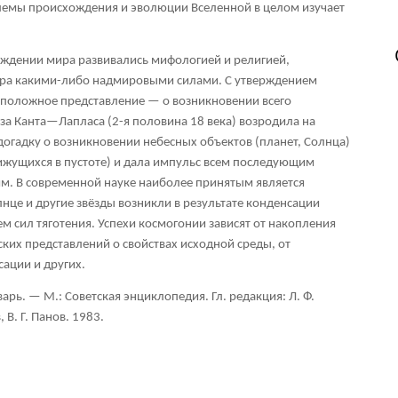
блемы происхождения и эволюции Вселенной в целом изучает
ждении мира развивались мифологией и религией,
ра какими-либо надмировыми силами. С утверждением
положное представление — о возникновении всего
за Канта—Лапласа (2-я половина 18 века) возродила на
огадку о возникновении небесных объектов (планет, Солнца)
вижущихся в пустоте) и дала импульс всем последующим
м. В современной науке наиболее принятым является
лнце и другие звёзды возникли в результате конденсации
м сил тяготения. Успехи космогонии зависят от накопления
ких представлений о свойствах исходной среды, от
ации и других.
ь. — М.: Советская энциклопедия. Гл. редакция: Л. Ф.
 В. Г. Панов. 1983.