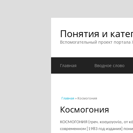
Понятия и кате
Вспомогательный проект портала
Главная
Вводное слово
Вы здесь
Главная
» Космогония
Космогония
КОСМОГОНИЯ (греч. κοσμογονία, от κό
современном [
1983 год издания
] пон