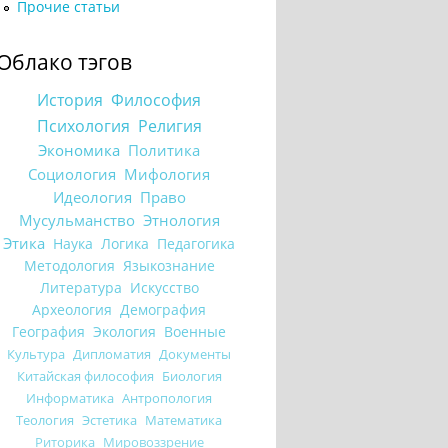
Прочие статьи
Облако тэгов
История
Философия
Психология
Религия
Экономика
Политика
Социология
Мифология
Идеология
Право
Мусульманство
Этнология
Этика
Наука
Логика
Педагогика
Методология
Языкознание
Литература
Искусство
Археология
Демография
География
Экология
Военные
Культура
Дипломатия
Документы
Китайская философия
Биология
Информатика
Антропология
Теология
Эстетика
Математика
Риторика
Мировоззрение