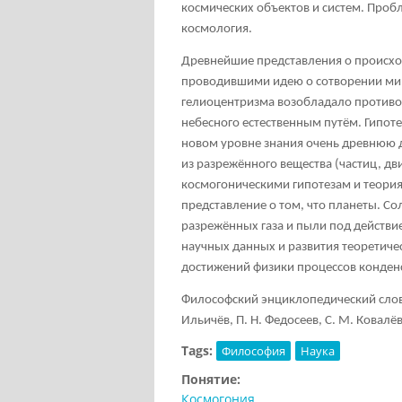
космических объектов и систем. Про
космология
.
Древнейшие представления о происхо
проводившими идею о сотворении ми
гелиоцентризма возобладало противо
небесного естественным путём. Гипоте
новом уровне знания очень древнюю д
из разрежённого вещества (частиц, д
космогоническими гипотезам и теория
представление о том, что планеты. Со
разрежённых газа и пыли под действие
научных данных и развития теоретичес
достижений физики процессов конденс
Философский энциклопедический словар
Ильичёв, П. Н. Федосеев, С. М. Ковалёв,
Tags:
Философия
Наука
Понятие:
Космогония