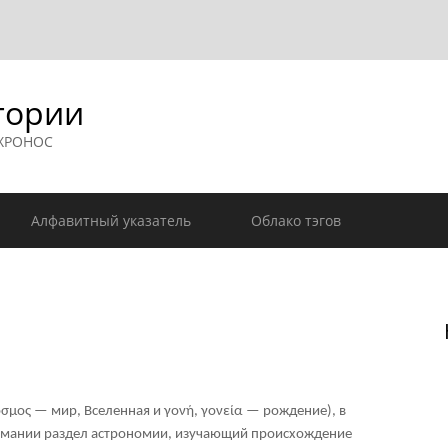
гории
 ХРОНОС
Алфавитный указатель
Облако тэгов
σμος — мир, Вселенная и γονή, γονεία — рождение), в
имании раздел астрономии, изучающий происхождение