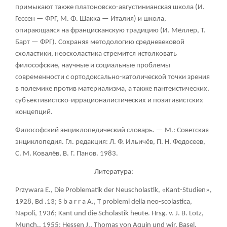
примыкают также платоновско-августинианская школа (И.
Гессен — ФРГ, Μ. Φ. Шакка — Италия) и школа,
опирающаяся на францисканскую традицию (И. Мёллер, Т.
Барт — ФРГ). Сохраняя методологию средневековой
схоластики, неосхоластика стремится истолковать
философские, научные и социальные проблемы
современности с ортодоксально-католической точки зрения
в полемике против материализма, а также пантеистических,
субъективистско-иррационалистических и позитивистских
концепций.
Философский энциклопедический словарь. — М.: Советская
энциклопедия. Гл. редакция: Л. Ф. Ильичёв, П. Н. Федосеев,
С. М. Ковалёв, В. Г. Панов.
1983.
Литература:
Przywara E., Die Problematik der Neuscholastik, «Kant-Studien»,
1928, Bd .13; S b a r r a A., T problemi della neo-scolastica,
Napoli, 1936; Kant und die Scholastik heute. Hrsg. v. J. B. Lotz,
Munch., 1955; Hessen J., Thomas von Aquin und wir, Basel,