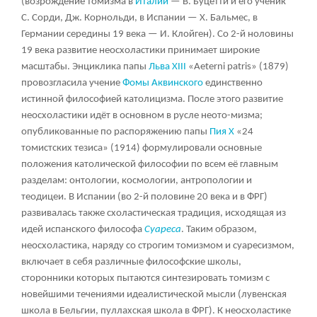
(возрождение
томизма
в
Италии
— В. Буцетти и его ученик
С. Сорди, Дж. Корнольди, в Испании — X. Бальмес, в
Германии середины 19 века — И. Клойген). Со 2-й ноловины
19 века развитие неосхоластики принимает широкие
масштабы. Энциклика папы
Льва XIII
«Aeterni patris» (1879)
провозгласила учение
Фомы Аквинского
единственно
истинной философией католицизма. После этого развитие
неосхоластики идёт в основном в русле неото-мизма;
опубликованные по распоряжению папы
Пия X
«24
томистских тезиса» (1914) формулировали основные
положения католической философии по всем её главным
разделам: онтологии, космологии, антропологии и
теодицеи. В Испании (во 2-й половине 20 века и в ФРГ)
развивалась также схоластическая традиция, исходящая из
идей испанского философа
Суареса
. Таким образом,
неосхоластика, наряду со строгим томизмом и
суаресизмом
,
включает в себя различные философские школы,
сторонники которых пытаются синтезировать томизм с
новейшими течениями идеалистической мысли (лувенская
школа в Бельгии, пуллахская школа в ФРГ). К неосхоластике