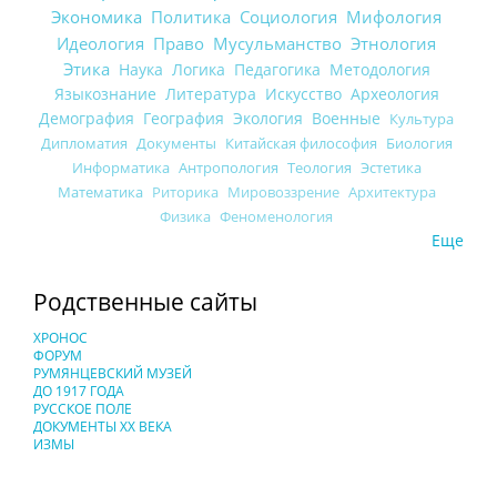
Экономика
Политика
Социология
Мифология
Идеология
Право
Мусульманство
Этнология
Этика
Наука
Логика
Педагогика
Методология
Языкознание
Литература
Искусство
Археология
Демография
География
Экология
Военные
Культура
Дипломатия
Документы
Китайская философия
Биология
Информатика
Антропология
Теология
Эстетика
Математика
Риторика
Мировоззрение
Архитектура
Физика
Феноменология
Еще
Родственные сайты
ХРОНОС
ФОРУМ
РУМЯНЦЕВСКИЙ МУЗЕЙ
ДО 1917 ГОДА
РУССКОЕ ПОЛЕ
ДОКУМЕНТЫ XX ВЕКА
ИЗМЫ