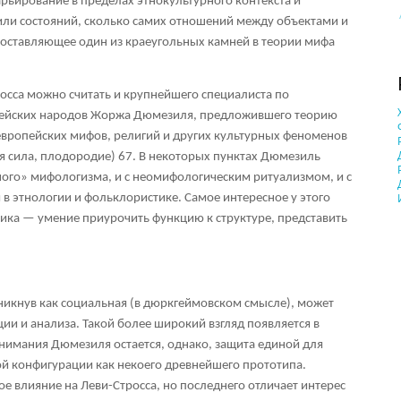
арьирование в пределах этнокультурного контекста и
или состояний, сколько самих отношений между объектами и
составляющее один из краеугольных камней в теории мифа
сса можно считать и крупнейшего специалиста по
ейских народов Жоржа Дюмезиля, предложившего теорию
вропейских мифов, религий и других культурных феноменов
ая сила, плодородие)
67
. В некоторых пунктах Дюмезиль
ного» мифологизма, и с неомифологическим ритуализмом, и с
 этнологии и фольклористике. Самое интересное у этого
тика — умение приурочить функцию к структуре, представить
зникнув как социальная (в дюркгеймовском смысле), может
ии и анализа. Такой более широкий взгляд появляется в
внимания Дюмезиля остается, однако, защита единой для
й конфигурации как некоего древнейшего прототипа.
е влияние на Леви-Стросса, но последнего отличает интерес