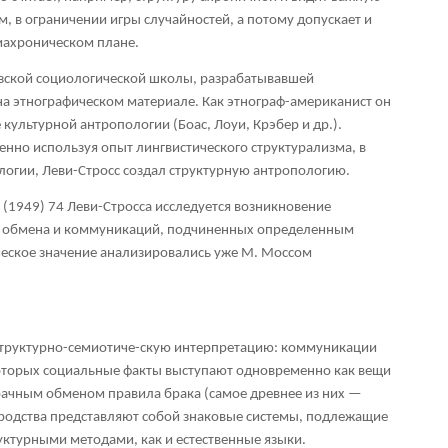
, в ограничении игры случайностей, а потому допускает и
иахроническом плане.
узской социологической школы, разрабатывавшей
а этнографическом материале. Как этнограф-американист он
культурной антропологии (Боас, Лоуи, Крэбер и др.).
енно используя опыт лингвистического структурализма, в
ологии, Леви-Стросс создал структурную антропологию.
 (1949)
74
Леви-Стросса исследуется возникновение
ем обмена и коммуникаций, подчиненных определенным
ческое значение анализировались уже М. Моссом
 структурно-семиотиче-скую интерпретацию: коммуникации
которых социальные факты выступают одновременно как вещи
рачным обменом правила брака (самое древнее из них —
 родства представляют собой знаковые системы, подлежащие
ктурными методами, как и естественные языки.