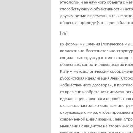
этнологии и ее научного объекта с ме
способствующую объективности «астр
другим ритмом времени, а также отн
обществ к природе (что ведет к благо
[76]
их формы мышления (логическое мышл
коллективно-бессознательно-структурн
социальных структур в этих «холодных
обществах, сопротивляющихся их изм
К этим методологическим соображени
руссоистская идеализация Леви-Строс
«общественного договора», в против
со времени изобретения письменности
идеализации является и первобытная л
оказалась настолько мощным инструм
окружающего мира, чтобы произвести
современной цивилизации. Леви-Стросс
мышления с акцентом на вторичных ка