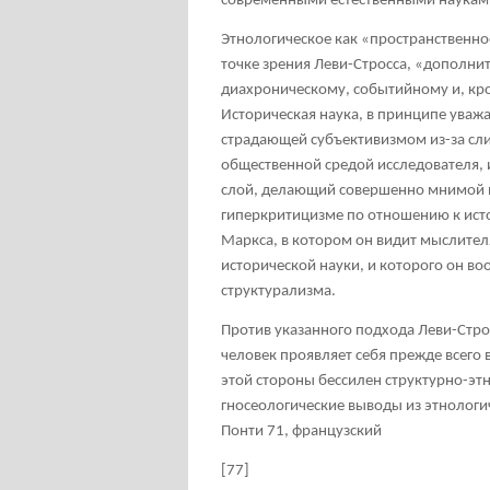
современными естественными наукам
Этнологическое как «пространственное
точке зрения Леви-Стросса, «дополн
диахроническому, событийному и, кро
Историческая наука, в принципе уваж
страдающей субъективизмом из-за сл
общественной средой исследователя,
слой, делающий совершенно мнимой п
гиперкритицизме по отношению к исто
Маркса, в котором он видит мыслителя
исторической науки, и которого он в
структурализма.
Против указанного подхода Леви-Строс
человек проявляет себя прежде всего 
этой стороны бессилен структурно-эт
гносеологические выводы из этнологи
Понти
71
, французский
[77]