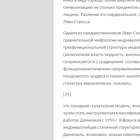
имел в виду гораздо более широкое в
символизацию не столько предметов 
лицами. Различие это кардинальное, 
Леви-Стросса.
Одним из предшественников Леви-Стро
сравнительной мифологии индоевроп
трехфункциональной структуры индое
(религиозная власть-мудрость, военн
соприкасается и с традициями «соляр
функционалистическим направлением в
плодовитого эрудита и тонкого анали
структуру иерархически, показать,
[75]
что триадная структурная модель, во
затем стать инструментом классификац
работах Дюмезиля с 1950 г. В фокусе 
индоевропейцев статичной структурно
Дюмезиль, возможно, оказал некоторо