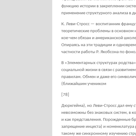
функцию истории в закреплении систем
применение структурного анализа в д
К. Леви-Стросс — воспитанник франц
теоретические проблемы в основном н
кое-чем обязан и американской школе 
Опираясь на эти традиции и одноврем
частности работы Р. Якобсона по фон
В «Элементарных структурах родства»
социальной жизни в связи с развити
правилам. Обмен и даже его символи
(ближайшим учеником
[78]
Дюркгейма), но Леви-Стросс дал ему
невозможны без знаковых систем, в 
и как представления. Порожденные б
запрещение инцеста) и номенклатура
такому же синхронному изучению стру