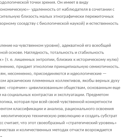
тодологической точки зрения. Он имеет в виду
ономическую»- удаленность от наблюдателя в сочетании с
осительную близость малых этнографически пережиточных
творному соседству с биологической наукой) и естественность
ение на чувственном уровне), адекватной его всеобщей
ой основе. Наглядность, тотальность и стабильность
» (т. е. лишенных энтропии, близких к историческому нулю)
енению, придает этнологии принципиальную семиотичность.
ям, несомненно, присоединяются и идеологические —
сом архаических племенных коллективов, якобы верных духу
овес «горячим» цивилизованным обществам, основанным еще
 на социальных контрастах и эксплуатации. Предметом
огика, которая при всей своей чувственной конкретности
ентом классификации и анализа, рационального освоения
 неолитическую техническую революцию и создать субстрат
 считает, что этот своеобразный «стратегический уровень»
чествах и количественных методах отчасти возрождается