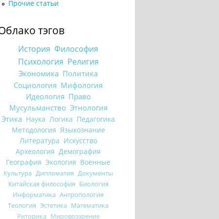
Прочие статьи
Облако тэгов
История
Философия
Психология
Религия
Экономика
Политика
Социология
Мифология
Идеология
Право
Мусульманство
Этнология
Этика
Наука
Логика
Педагогика
Методология
Языкознание
Литература
Искусство
Археология
Демография
География
Экология
Военные
Культура
Дипломатия
Документы
Китайская философия
Биология
Информатика
Антропология
Теология
Эстетика
Математика
Риторика
Мировоззрение