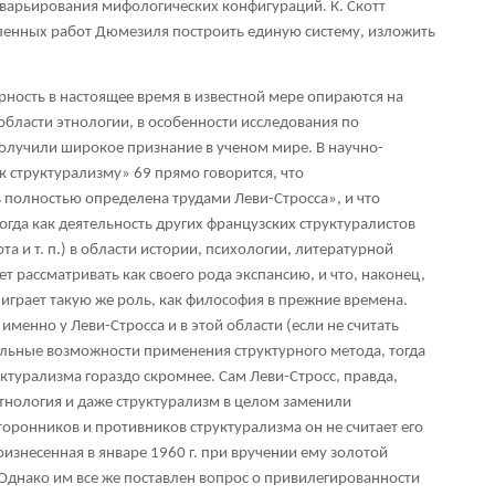
 варьирования мифологических конфигураций. К. Скотт
сленных работ Дюмезиля построить единую систему, изложить
рность в настоящее время в известной мере опираются на
 области этнологии, в особенности исследования по
олучили широкое признание в ученом мире. В научно-
 к структурализму»
69
прямо говорится, что
 полностью определена трудами Леви-Стросса», и что
огда как деятельность других французских структуралистов
рта и т. п.) в области истории, психологии, литературной
т рассматривать как своего рода экспансию, и что, наконец,
играет такую же роль, как философия в прежние времена.
именно у Леви-Стросса и в этой области (если не считать
льные возможности применения структурного метода, тогда
уктурализма гораздо скромнее. Сам Леви-Стросс, правда,
этнология и даже структурализм в целом заменили
торонников и противников структурализма он не считает его
изнесенная в январе 1960 г. при вручении ему золотой
 Однако им все же поставлен вопрос о привилегированности