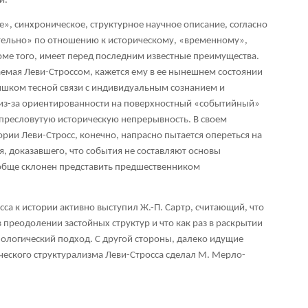
и.
», синхроническое, структурное научное описание, согласно
ительно» по отношению к историческому, «временному»,
ме того, имеет перед последним известные преимущества.
аемая Леви-Строссом, кажется ему в ее нынешнем состоянии
ишком тесной связи с индивидуальным сознанием и
 из-за ориентированности на поверхностный «событийный»
ресловутую историческую непрерывность. В своем
рии Леви-Стросс, конечно, напрасно пытается опереться на
, доказавшего, что события не составляют основы
ообще склонен представить предшественником
са к истории активно выступил Ж.-П. Сартр, считающий, что
в преодолении застойных структур и что как раз в раскрытии
нологический подход. С другой стороны, далеко идущие
ческого структурализма Леви-Стросса сделал М. Мерло-