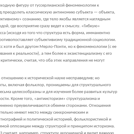
ходную фигуру от гуссерлианской феноменологии к
ад преодолеть классическую антиномию субъекта — объекта,
ктивному» сознанию, где тело якобы является наглядным
ой, где восприятие сразу ведет к смыслу. «Гибкую»
а (исходя из того что структура есть форма, имманентно
отивопоставляет субъективизму традиционной социологии.
с хотя и был другом Мерло-Понти, но к феноменологии (с ее
ния к реальности), а тем более к экзистенциализму с его
ритически, считая, что оба этих направления не могут
 отношению к исторической науке несправедлив; но
кты, включая фольклор, проницаемы для структурального
весьма целесообразны и для изучения более развитых культур
ости. Кроме того, «антиисторизм» структурализма и
омненно преувеличиваются обеими сторонами. Отношения
тельно имеют место между синхроническим и
тнографией и политической историей, фольклористикой и
нимой оппозиции между структурой и принципом историзма.
3
считает, например, структуру ахроничной и видит важную