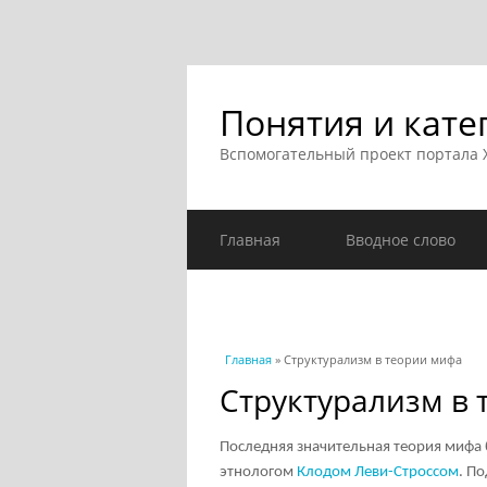
Понятия и кате
Вспомогательный проект портала
Главная
Вводное слово
Вы здесь
Главная
» Структурализм в теории мифа
Структурализм в
Последняя значительная теория мифа 
этнологом
Клодом Леви-Строссом
. П