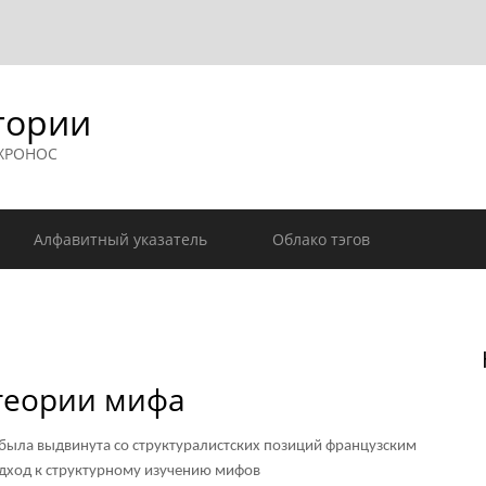
гории
 ХРОНОС
Алфавитный указатель
Облако тэгов
 теории мифа
была выдвинута со структуралистских позиций французским
одход к структурному изучению мифов