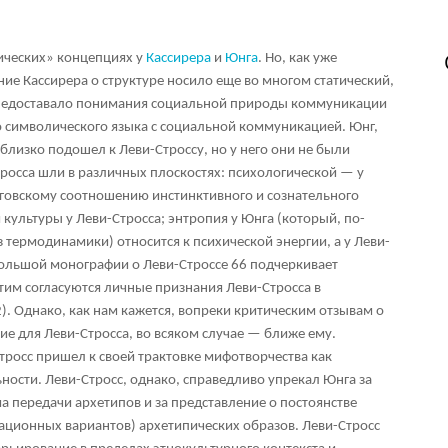
ических» концепциях у
Кассирера
и
Юнга
. Но, как уже
ние Кассирера о структуре носило еще во многом статический,
е недоставало понимания социальной природы коммуникации
 символического языка с социальной коммуникацией. Юнг,
 близко подошел к Леви-Строссу, но у него они не были
тросса шли в различных плоскостях: психологической — у
нговскому соотношению инстинктивного и сознательного
культуры у Леви-Стросса; энтропия у Юнга (который, по-
 термодинамики) относится к психической энергии, а у Леви-
большой монографии о Леви-Строссе
66
подчеркивает
тим согласуются личные признания Леви-Стросса в
). Однако, как нам кажется, вопреки критическим отзывам о
е для Леви-Стросса, во всяком случае — ближе ему.
тросс пришел к своей трактовке мифотворчества как
ности. Леви-Стросс, однако, справедливо упрекал Юнга за
 передачи архетипов и за представление о постоянстве
уационных вариантов) архетипических образов. Леви-Стросс