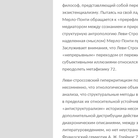
философ, представляющий собой пере
экзистенциализму. Пытаясь на свой л
Мерло-Понти обращается к «пререфле
медиатором между сознанием и природ
структурную антропологию Леви-Стросс
наделенная смыслом) Мерло-Понти пр
Заслуживает внимания, что Леви-Строс
«непрерывным» переходом от пережива
субъективными иллюзиями относился к
преодолеть метафизику
72
.
Леви-строссовский гиперкритицизм по
несомненно, что этнологические объе
анализа, что структуральные методы 
в пределах их относительной устойчив
«антиструктурализм» историзма нес
дополнительной дистрибуции действи
диахроническим описаниями, между э
литературоведением, но нет неустра
Французский семиотик А. Ж. Греймас
7