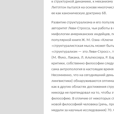
к структурной динамике, к механизму
Литтлтон пытался на основе многочи
ее как каноническую доктрину
68
.
Развитие структурализма и его популя
авторитет Леви-Стросса, чьи работы в
мифологии американских индейцев, п
популярной книге Ж. М. Озиа «Ключи
«структуралистская мысль может быть
«структурализм — это Леви-Стросс», т
(М. Фуко, Лакана, Л. Альтюссера, Р. Ба
критики, собственно философии следуе
сама антропология в настоящее время 
Несомненно, что на сегодняшний день 
лингвистики) обнаруживаются оптима
как в других областях достижения стр
никогда не претендовал на то, чтобы 
философию. В отличие от некоторых с
новой философией человека (речь, про
медали за научные исследования)
70
.