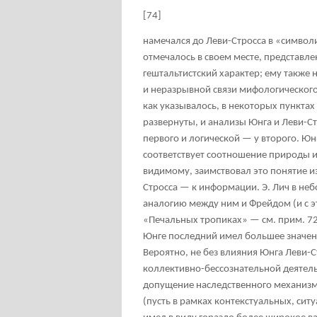
[74]
намечался до Леви-Стросса в «символ
отмечалось в своем месте, представле
гештальтистский характер; ему такж
и неразрывной связи мифологического
как указывалось, в некоторых пунктах
развернуты, и анализы Юнга и Леви-С
первого и логической — у второго. Ю
соответствует соотношение природы и 
видимому, заимствовал это понятие из
Стросса — к информации. Э. Лич в не
аналогию между ним и Фрейдом (и с э
«Печальных тропиках» — см. прим. 72
Юнге последний имел большее значени
Вероятно, не без влияния Юнга Леви-С
коллективно-бессознательной деятель
допущение наследственного механизма
(пусть в рамках контекстуальных, сит