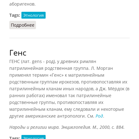
аборигенов.
Tags:
Этнология
Подробнее
о Двойной счёт родства
Генс
ГЕНС (лат. gens - род), у древних римлян
патрилинейная родственная группа. Л. Морган
применял термин «Генс» к матрилинейным
родственным группам ирокезов, противопоставляя их
патрилинейным кланам иных народов, а Дж. Мёрдок (в
ранних работах) именовал так патрилинейные
родственные группы, противопоставляя их
матрилинейным кланам, ему следовали и некоторые
другие американские антропологи. См.
Род
.
Народы и религии мира. Энциклопедия. М., 2000, с. 884.
Tags:
Этнология