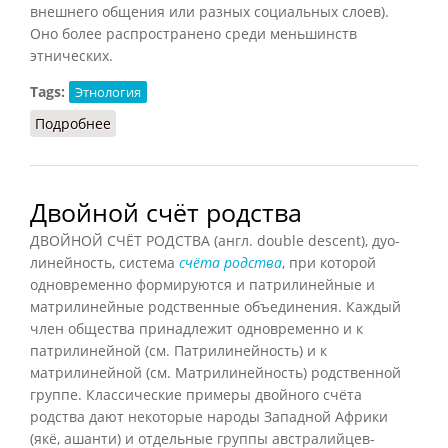
внешнего общения или разных социальных слоев).
Оно более распространено среди меньшинств
этнических.
Tags:
Этнология
Подробнее
о Двуязычие
Двойной счёт родства
ДВОЙНОЙ СЧЁТ РОДСТВА (англ. double descent), дуо-
линейность, система
счёта родства
, при которой
одновременно формируются и патрилинейные и
матрилинейные родственные объединения. Каждый
член общества принадлежит одновременно и к
патрилинейной (см. Патрилинейность) и к
матрилинейной (см. Матрилинейность) родственной
группе. Классические примеры двойного счёта
родства дают некоторые народы Западной Африки
(якё, ашанти) и отдельные группы австралийцев-