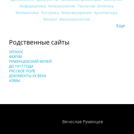
Информатика
Антропология
Теология
Эстетика
Математика
Риторика
Мировоззрение
Архитектура
Физика
Феноменология
Еще
Родственные сайты
ХРОНОС
ФОРУМ
РУМЯНЦЕВСКИЙ МУЗЕЙ
ДО 1917 ГОДА
РУССКОЕ ПОЛЕ
ДОКУМЕНТЫ XX ВЕКА
ИЗМЫ
Понятия И Категории - Исторический Проект ХРОНОС
WEB-редактор
Вячеслав Румянцев