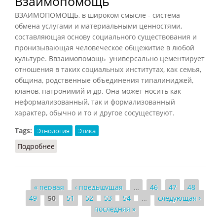
Взаимопомощь
ВЗАИМОПОМОЩЬ, в широком смысле - система
обмена услугами и материальными ценностями,
составляющая основу социального существования и
пронизывающая человеческое общежитие в любой
культуре. Ввзаимопомощь универсально цементирует
отношения в таких социальных институтах, как семья,
община, родственные объединения типалиниджей,
кланов, патронимий и др. Она может носить как
неформализованный, так и формализованный
характер, обычно и то и другое сосуществуют.
Tags:
Этнология
Этика
Подробнее
о Взаимопомощь
Страницы
« первая
‹ предыдущая
…
46
47
48
49
50
51
52
53
54
…
следующая ›
последняя »