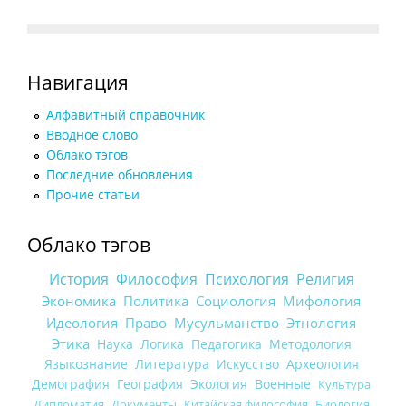
Навигация
Алфавитный справочник
Вводное слово
Облако тэгов
Последние обновления
Прочие статьи
Облако тэгов
История
Философия
Психология
Религия
Экономика
Политика
Социология
Мифология
Идеология
Право
Мусульманство
Этнология
Этика
Наука
Логика
Педагогика
Методология
Языкознание
Литература
Искусство
Археология
Демография
География
Экология
Военные
Культура
Дипломатия
Документы
Китайская философия
Биология