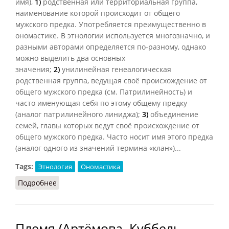
имя),
1)
родственная или территориальная группа,
наименование которой происходит от общего
мужского предка. Употребляется преимущественно в
ономастике. В этнологии используется многозначно, и
разными авторами определяется по-разному, однако
можно выделить два основных
значения;
2)
унилинейная генеалогическая
родственная группа, ведущая своё происхождение от
общего мужского предка (см. Патрилинейность) и
часто именующая себя по этому общему предку
(аналог патрилинейного линиджа);
3)
объединение
семей, главы которых ведут своё происхождение от
общего мужского предка. Часто носит имя этого предка
(аналог одного из значений термина «клан»)...
Tags:
Этнология
Ономастика
Подробнее
о Патронимия (НиРМ.Э, 2000)
Племя (Артёмова, Куббель,