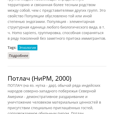
территорию и связанная более тесным родством
между собой, чем с представителями других групп. Это
свойство Популяции обусловлено той или иной
степенью эндогамии. Популяция - элементарная
структурная единица любого биологического вида, в т.
ч. Homo sapiens, группировка, способная сохраняться
в ряду поколений без заметного притока иммигрантов.
Tags:
Этнология
Подробнее
о Популяция (НиРМ, 2000)
Потлач (НиРМ, 2000)
ПОТЛАЧ (на яз. нутка - дар), обычай ряда индейских
народов северно-западного побережья Северной
Америки - демонстративное раздаривание и
уничтожение человеком материальных ценностей в
присутствии специально приглашённых гостей,
сопровождаемое обильным пиром. Потлач