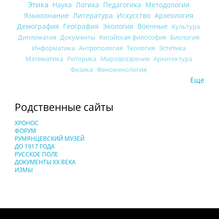
Этика
Наука
Логика
Педагогика
Методология
Языкознание
Литература
Искусство
Археология
Демография
География
Экология
Военные
Культура
Дипломатия
Документы
Китайская философия
Биология
Информатика
Антропология
Теология
Эстетика
Математика
Риторика
Мировоззрение
Архитектура
Физика
Феноменология
Еще
Родственные сайты
ХРОНОС
ФОРУМ
РУМЯНЦЕВСКИЙ МУЗЕЙ
ДО 1917 ГОДА
РУССКОЕ ПОЛЕ
ДОКУМЕНТЫ XX ВЕКА
ИЗМЫ