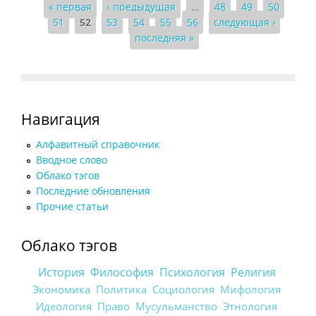
Страницы
« первая
‹ предыдущая
…
48
49
50
51
52
53
54
55
56
следующая ›
последняя »
Навигация
Алфавитный справочник
Вводное слово
Облако тэгов
Последние обновления
Прочие статьи
Облако тэгов
История
Философия
Психология
Религия
Экономика
Политика
Социология
Мифология
Идеология
Право
Мусульманство
Этнология