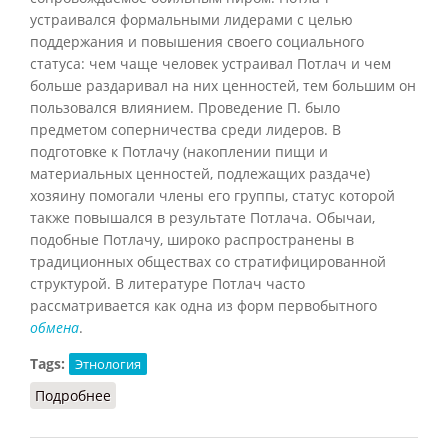
устраивался формальными лидерами с целью
поддержания и повышения своего социального
статуса: чем чаще человек устраивал Потлач и чем
больше раздаривал на них ценностей, тем большим он
пользовался влиянием. Проведение П. было
предметом соперничества среди лидеров. В
подготовке к Потлачу (накоплении пищи и
материальных ценностей, подлежащих раздаче)
хозяину помогали члены его группы, статус которой
также повышался в результате Потлача. Обычаи,
подобные Потлачу, широко распространены в
традиционных обществах со стратифицированной
структурой. В литературе Потлач часто
рассматривается как одна из форм первобытного
обмена
.
Tags:
Этнология
Подробнее
о Потлач (НиРМ, 2000)