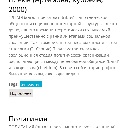
2000)
ПЛЕМЯ (англ. tribe, от лат. tribus), тип этнической
общности и социально-потестарной структуры, вплоть
до недавнего времени теоретически связываемый
преимущественно с ранними этапами социальной
эволюции. Так, в американской неоэволюционистской
этнологии (Э. Сэрвис) П. рассматривалось как
эволюционная стадия политической организации,
располагающаяся между первобытной общиной (band)
и вождеством (chiefdom). В советской историографии
было принято выделять два вида П.
Tags:
Этнология
Подробнее
о Племя (Артёмова, Куббель, 2000)
Полигиния
ПОЛИГИНИЯ (от греч. poly - много, и gyne - женщина),