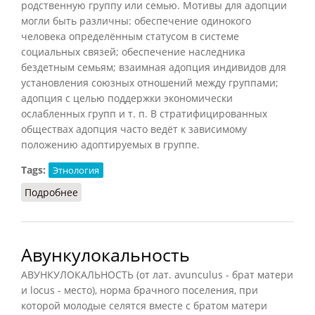
родственную группу или семью. Мотивы для адопции
могли быть различны: обеспечение одинокого
человека определённым статусом в системе
социальных связей; обеспечение наследника
бездетным семьям; взаимная адопция индивидов для
установления союзных отношений между группами;
адопция с целью поддержки экономически
ослабленных групп и т. п. В стратифицированных
обществах адопция часто ведёт к зависимому
положению адоптируемых в группе.
Tags:
Этнология
Подробнее
о Адопция
Авункулокальность
АВУНКУЛОКАЛЬНОСТЬ (от лат. avunculus - брат матери
и locus - место), норма брачного поселения, при
которой молодые селятся вместе с братом матери