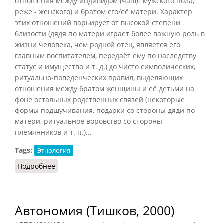
отношения между индивидом (чаще мужского пола,
реже - женского) и братом его/её матери. Характер
этих отношений варьирует от высокой степени
близости (дядя по матери играет более важную роль в
жизни человека, чем родной отец, является его
главным воспитателем, передаёт ему по наследству
статус и имущество и т. д.) до чисто символических,
ритуально-поведенческих правил, выделяющих
отношения между братом женщины и её детьми на
фоне остальных родственных связей (некоторые
формы подшучивания, подарки со стороны дяди по
матери, ритуальное воровство со стороны
племянников и т. п.)...
Tags:
Этнология
Подробнее
о Авункулат (НиРМ, 2000)
Автономия (Тишков, 2000)