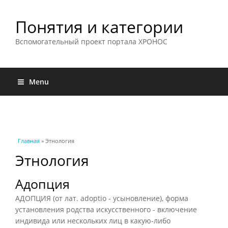
Понятия и категории
Вспомогательный проект портала ХРОНОС
Menu
Вы здесь
Главная
» Этнология
Этнология
Адопция
АДОПЦИЯ (от лат. adoptio - усыновление), форма
установления родства искусственного - включение
индивида или нескольких лиц в какую-либо