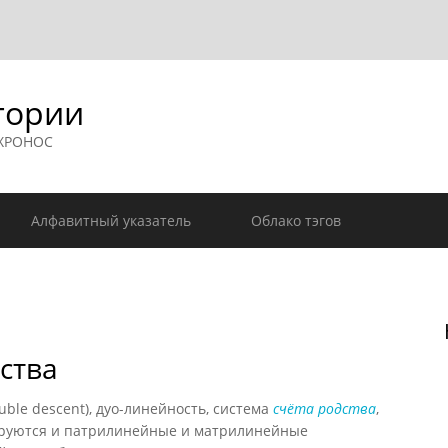
гории
 ХРОНОС
Алфавитный указатель
Облако тэгов
ства
le descent), дуо-линейность, система
счёта родства
,
руются и патрилинейные и матрилинейные