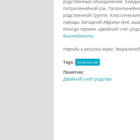
родственные объединения. Кажды
патрилинейной (см. Патрилинейно
родственной группе. Классически
народы Западной Африки (якё, аша
Иногда термин «двойной счёт родс
билинейности
.
Народы и религии мира. Энциклопедия
Tags:
Этнология
Понятие:
Двойной счёт родства