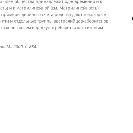
й член общества принадлежит одновременно и к
сть) и к матрилинейной (см. Матрилинейность)
е примеры двойного счёта родства дают некоторые
нти) и отдельные группы австралийцев-аборигенов.
тва» не совсем верно употребляется как синоним
. М., 2000, с. 884.