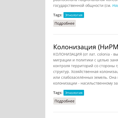
государственной общности (см.
На
Tags:
Этнология
Подробнее
о Консолидация этниче
Колонизация (НиРМ,
КОЛОНИЗАЦИЯ (от лат. colonia - в
миграции и политики с целью заня
контроля территорий со стороны г
структур. Хозяйственная колониза
или слабозаселённых земель. Она
колонизации - насильственному за
Tags:
Этнология
Подробнее
о Колонизация (НиРМ, 2