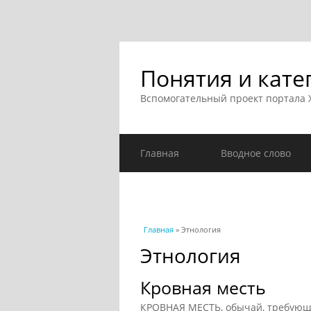
Понятия и кате
Вспомогательный проект портала
Главная
Вводное слово
Вы здесь
Главная
» Этнология
Этнология
Кровная месть
КРОВНАЯ МЕСТЬ, обычай, требующи