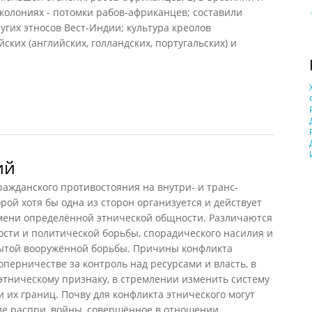
колониях - потомки рабов-африканцев; составили
ругих этносов Вест-Индии; культура креолов
ских (английских, голландских, португальских) и
ий
жданского противостояния на внутри- и транс-
рой хотя бы одна из сторон организуется и действует
имени определённой этнической общности. Различаются
ти и политической борьбы, спорадического насилия и
крытой вооружённой борьбы. Причины конфликта
оперничестве за контроль над ресурсами и власть, в
этническому признаку, в стремлении изменить систему
и их границ. Почву для конфликта этнического могут
е распри, войны, совершённое в отношении