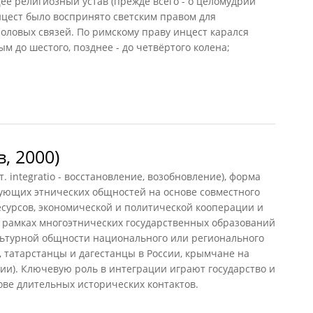
е религиозный устав (прежде всего - о целомудрии
нцест было воспринято светским правом для
оловых связей. По римскому праву инцест карался
м до шестого, позднее - до четвёртого колена;
, 2000)
 integratio - восстановление, возобновление), форма
ующих этнических общностей на основе совместного
есурсов, экономической и политической кооперации и
в рамках многоэтнических государственных образований
льтурной общности национального или регионального
, татарстанцы и дагестанцы в России, крымчане на
ии). Ключевую роль в интеграции играют государство и
нове длительных исторических контактов.