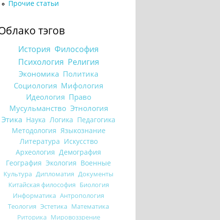
Прочие статьи
Облако тэгов
История
Философия
Психология
Религия
Экономика
Политика
Социология
Мифология
Идеология
Право
Мусульманство
Этнология
Этика
Наука
Логика
Педагогика
Методология
Языкознание
Литература
Искусство
Археология
Демография
География
Экология
Военные
Культура
Дипломатия
Документы
Китайская философия
Биология
Информатика
Антропология
Теология
Эстетика
Математика
Риторика
Мировоззрение