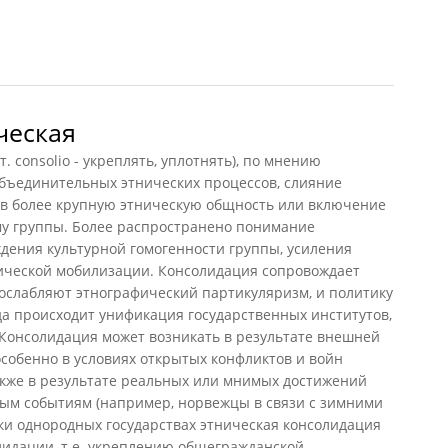
(НиРМ, 2000)
ческая
 consolio - укреплять, уплотнять), по мнению
объединительных этнических процессов, слияние
п в более крупную этническую общность или включение
му группы. Более распространено понимание
дения культурной гомогенности группы, усиления
ической мобилизации. Консолидация сопровождает
ослабляют этнографический партикуляризм, и политику
да происходит унификация государственных институтов,
 Консолидация может возникать в результате внешней
особенно в условиях открытых конфликтов и войн
акже в результате реальных или мнимых достижений
вым событиям (например, норвежцы в связи с зимними
ки однородных государствах этническая консолидация
идации, т.е. укреплению общегражданской,