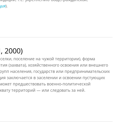
ция
).
ская
 2000)
ыселки, поселение на чужой территории), форма
тия (захвата), хозяйственного освоения или внешнего
рупп населения, государств или предпринимательских
ция заключается в заселении и освоении пустующих
 может предшествовать военно-политической
хвату территорий — или следовать за ней.
000)