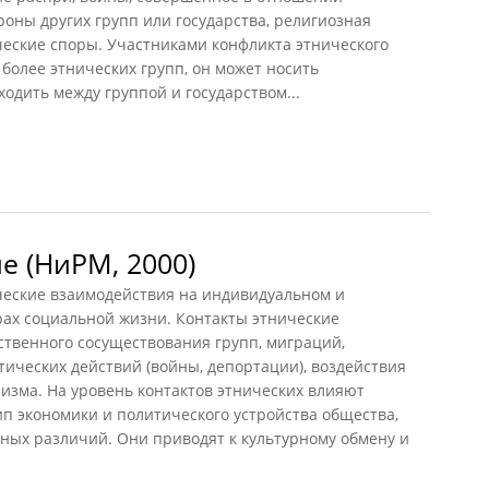
роны других групп или государства, религиозная
ческие споры. Участниками конфликта этнического
 более этнических групп, он может носить
одить между группой и государством...
е (НиРМ, 2000)
ские взаимодействия на индивидуальном и
рах социальной жизни. Контакты этнические
ственного сосуществования групп, миграций,
тических действий (войны, депортации), воздействия
изма. На уровень контактов этнических влияют
ип экономики и политического устройства общества,
ных различий. Они приводят к культурному обмену и