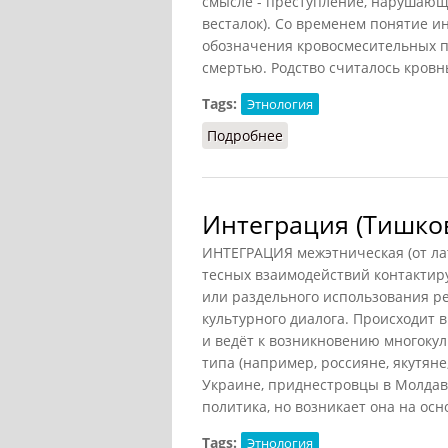
смысле - преступление, нарушающе
весталок). Со временем понятие и
обозначения кровосмесительных п
смертью. Родство считалось кровны
Tags:
Этнология
Подробнее
о Инцест
Интеграция (Тишков
ИНТЕГРАЦИЯ межэтническая (от лат.
тесных взаимодействий контактир
или раздельного использования р
культурного диалога. Происходит 
и ведёт к возникновению многоку
типа (например, россияне, якутяне
Украине, приднестровцы в Молдав
политика, но возникает она на ос
Tags:
Этнология