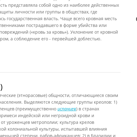
сть представляла собой одно из наиболее действенных
ащиты личности или группы в обществах, где
ась государственная власть. Чаще всего кровная месть
венниками пострадавшего в форме убийства или
овреждений («кровь за кровь»). Уклонение от кровной
ром, а соблюдение его - первейшей доблестью.
)
нические (этнорасовые) общности, отличающиеся своим
аселения. Выделяются следующие группы креолов: 1)
еленцев (преимущественно
испанцев
) в странах
римеси индейской или негроидной крови и
 от уроженцев метрополии; культура крелов
кой колониальной культуры, испытавшей влияния
 меньшей степени, рабов-африканцев; 2) в Бразилии и