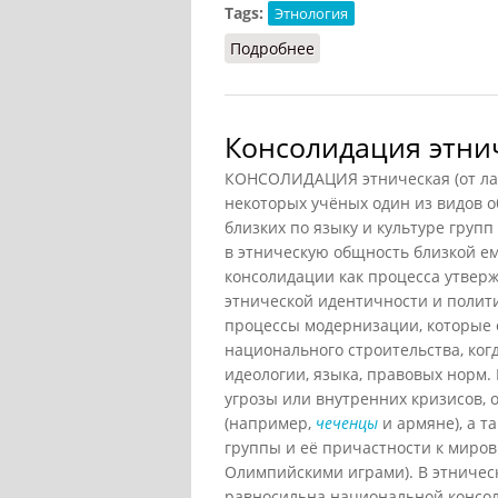
Tags:
Этнология
Подробнее
о Контакты этнические 
Консолидация этни
КОНСОЛИДАЦИЯ этническая (от лат.
некоторых учёных один из видов 
близких по языку и культуре груп
в этническую общность близкой е
консолидации как процесса утверж
этнической идентичности и полит
процессы модернизации, которые 
национального строительства, ког
идеологии, языка, правовых норм.
угрозы или внутренних кризисов, 
(например,
чеченцы
и армяне), а т
группы и её причастности к миро
Олимпийскими играми). В этничес
равносильна национальной консол