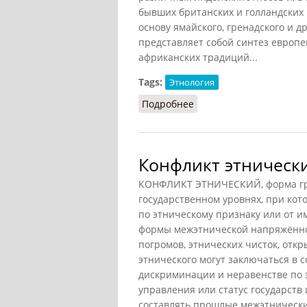
бывших британских и голландских 
основу ямайского, гренадского и д
представляет собой синтез европей
африканских традиций...
Tags:
Этнология
Подробнее
о Креолы (НиРМ, 2000)
Конфликт этническ
КОНФЛИКТ ЭТНИЧЕСКИЙ, форма гра
государственном уровнях, при кото
по этническому признаку или от 
формы межэтнической напряжённос
погромов, этнических чисток, от
этнического могут заключаться в с
дискриминации и неравенстве по 
управления или статус государств 
составлять прошлые межэтнически