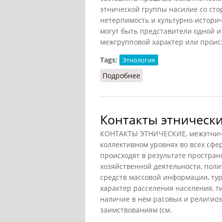
этнической группы насилие со сто
нетерпимость и культурно-истори
могут быть представители одной и
межгрупповой характер или происх
Tags:
Этнология
Подробнее
о Конфликт этнический
Контакты этнически
КОНТАКТЫ ЭТНИЧЕСКИЕ, межэтниче
коллективном уровнях во всех сфе
происходят в результате простран
хозяйственной деятельности, поли
средств массовой информации, тур
характер расселения населения, т
наличие в нём расовых и религиоз
заимствованиям (см.