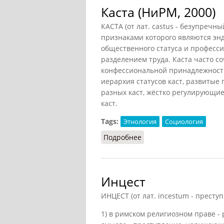
Каста (НиРМ, 2000)
КАСТА (от лат. castus - безупречн
признаками которого являются энд
общественного статуса и професси
разделением труда. Каста часто с
конфессиональной принадлежность
иерархия статусов каст, развитые
разных каст, жёстко регулирующ
каст.
Tags:
Этнология
Социология
Подробнее
о Каста (НиРМ, 2000)
Инцест
ИНЦЕСТ (от лат. incestum - престу
1) в римском религиозном праве - 