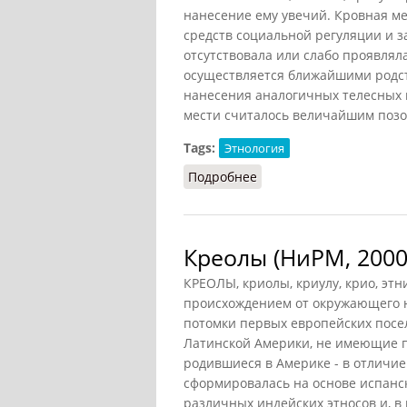
нанесение ему увечий. Кровная ме
средств социальной регуляции и з
отсутствовала или слабо проявлял
осуществляется ближайшими родст
нанесения аналогичных телесных п
мести считалось величайшим позо
Tags:
Этнология
Подробнее
о Кровная месть
Креолы (НиРМ, 2000
КРЕОЛЫ, криолы, криулу, крио, эт
происхождением от окружающего н
потомки первых европейских пос
Латинской Америки, не имеющие п
родившиеся в Америке - в отличие
сформировалась на основе испанс
различных индейских этносов и, в