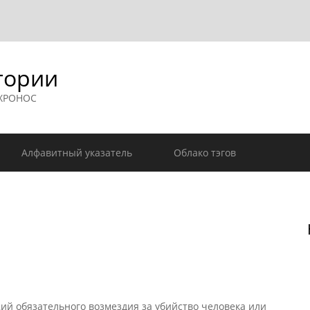
гории
 ХРОНОС
Алфавитный указатель
Облако тэгов
й обязательного возмездия за убийство человека или