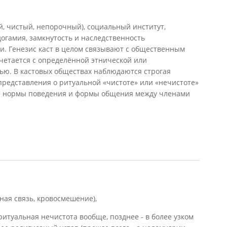
ый, чистый, непорочный), социальный институт,
огамия, замкнутость и наследственность
и. Генезис каст в целом связывают с общественным
очетается с определённой этнической или
ю. В кастовых обществах наблюдаются строгая
 представления о ритуальной «чистоте» или «нечистоте»
ие нормы поведения и формы общения между членами
пная связь, кровосмешение),
ритуальная нечистота вообще, позднее - в более узком