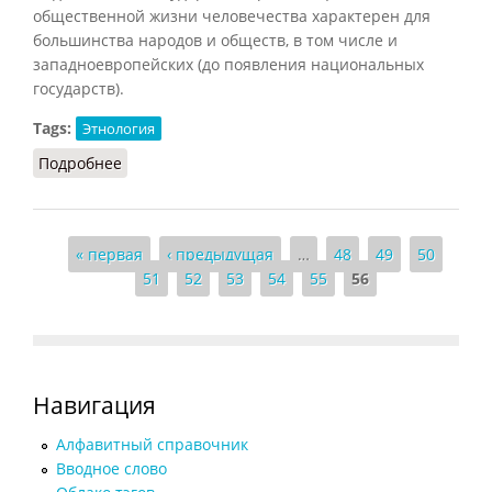
общественной жизни человечества характерен для
большинства народов и обществ, в том числе и
западноевропейских (до появления национальных
государств).
Tags:
Этнология
Подробнее
о Трайболизм
Страницы
« первая
‹ предыдущая
…
48
49
50
51
52
53
54
55
56
Навигация
Алфавитный справочник
Вводное слово