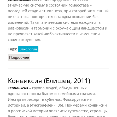
этническую систему в состоянии гомеостаза –
последней стадии этногенеза, при которой жизненный
цикл этноса повторяется в каждом поколении без
изменений. Такая этническая система находится в
равновесии и гармонии с окружающим ландшафтом и
не проявляет какой-либо активности в изменении
своего окружения.
Tags:
Этнология
Подробнее
о Этнос как система (Елишев, 2011)
Конвиксия (Елишев, 2011)
«
Конвиксия
– группа людей, объединённых
однохарактерным бытом и семейными связями.
Иногда переходит в субэтнос. Фиксируется не
историей, а этнографией» [36]. Примерами конвиксий
в российской истории являлись: купечество, стрельцы,
боярство, поместное дворянство, приходы, клирики и