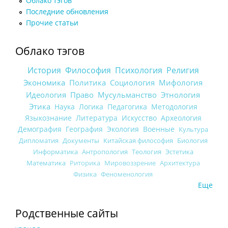
Облако тэгов
Последние обновления
Прочие статьи
Облако тэгов
История
Философия
Психология
Религия
Экономика
Политика
Социология
Мифология
Идеология
Право
Мусульманство
Этнология
Этика
Наука
Логика
Педагогика
Методология
Языкознание
Литература
Искусство
Археология
Демография
География
Экология
Военные
Культура
Дипломатия
Документы
Китайская философия
Биология
Информатика
Антропология
Теология
Эстетика
Математика
Риторика
Мировоззрение
Архитектура
Физика
Феноменология
Еще
Родственные сайты