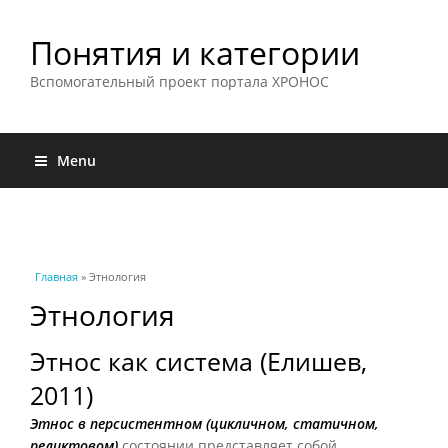
Понятия и категории
Вспомогательный проект портала ХРОНОС
Menu
Вы здесь
Главная
» Этнология
Этнология
Этнос как система (Елишев,
2011)
Этнос в персистентном (цикличном, статичном,
реликтовом)
состоянии представляет собой