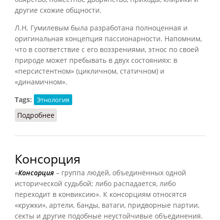
другие схожие общности.
Л.Н. Гумилевым была разработана полноценная и
оригинальная концепция пассионарности. Напомним,
что в соответствие с его воззрениями, этнос по своей
природе может пребывать в двух состояниях: в
«персистентном» (цикличном, статичном) и
«динамичном».
Tags:
Этнология
Подробнее
о Конвиксия (Елишев, 2011)
Консорция
«
Консорция
– группа людей, объединённых одной
исторической судьбой; либо распадается, либо
переходит в конвиксию». К консорциям относятся
«кружки», артели, банды, ватаги, придворные партии,
секты и другие подобные неустойчивые объединения.