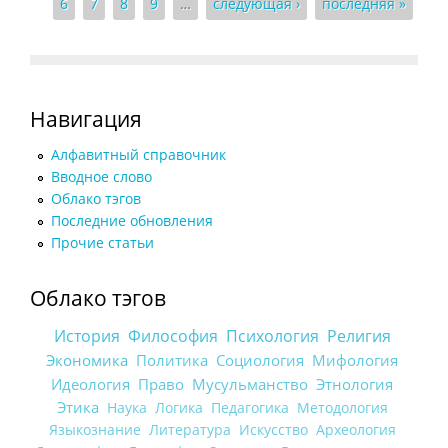
6
7
8
9
…
следующая ›
последняя »
Навигация
Алфавитный справочник
Вводное слово
Облако тэгов
Последние обновления
Прочие статьи
Облако тэгов
История
Философия
Психология
Религия
Экономика
Политика
Социология
Мифология
Идеология
Право
Мусульманство
Этнология
Этика
Наука
Логика
Педагогика
Методология
Языкознание
Литература
Искусство
Археология