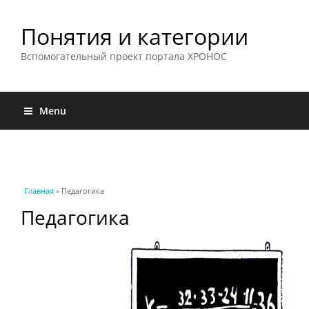
Понятия и категории
Вспомогательный проект портала ХРОНОС
Menu
Вы здесь
Главная
» Педагогика
Педагогика