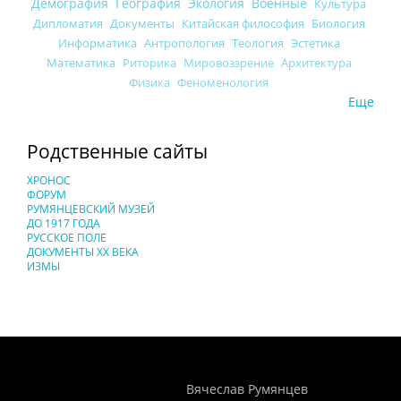
Демография
География
Экология
Военные
Культура
Дипломатия
Документы
Китайская философия
Биология
Информатика
Антропология
Теология
Эстетика
Математика
Риторика
Мировоззрение
Архитектура
Физика
Феноменология
Еще
Родственные сайты
ХРОНОС
ФОРУМ
РУМЯНЦЕВСКИЙ МУЗЕЙ
ДО 1917 ГОДА
РУССКОЕ ПОЛЕ
ДОКУМЕНТЫ XX ВЕКА
ИЗМЫ
Понятия И Категории - Исторический Проект ХРОНОС
WEB-редактор
Вячеслав Румянцев