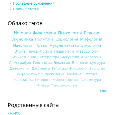
Последние обновления
Прочие статьи
Облако тэгов
История
Философия
Психология
Религия
Экономика
Политика
Социология
Мифология
Идеология
Право
Мусульманство
Этнология
Этика
Наука
Логика
Педагогика
Методология
Языкознание
Литература
Искусство
Археология
Демография
География
Экология
Военные
Культура
Дипломатия
Документы
Китайская философия
Биология
Информатика
Антропология
Теология
Эстетика
Математика
Риторика
Мировоззрение
Архитектура
Физика
Феноменология
Еще
Родственные сайты
ХРОНОС