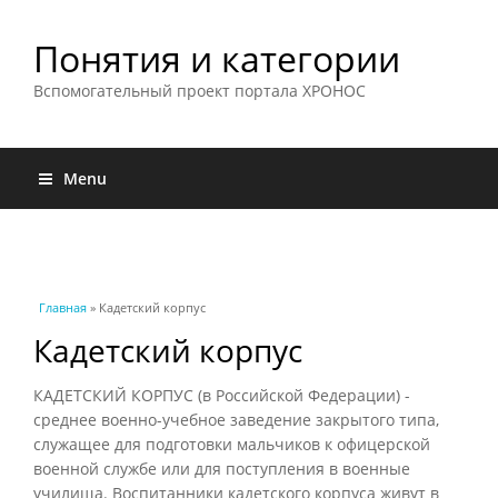
Понятия и категории
Вспомогательный проект портала ХРОНОС
Menu
Вы здесь
Главная
» Кадетский корпус
Кадетский корпус
КАДЕТСКИЙ КОРПУС (в Российской Федерации) -
среднее военно-учебное заведение закрытого типа,
служащее для подготовки мальчиков к офицерской
военной службе или для поступления в военные
училища. Воспитанники кадетского корпуса живут в