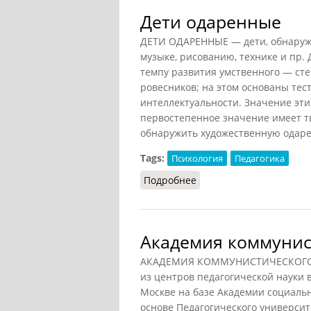
Дети одаренные
ДЕТИ ОДАРЕННЫЕ — дети, обнару
музыке, рисованию, технике и пр.
темпу развития умственного — сте
ровесников; на этом основаны те
интеллектуальности. Значение эти
первостепенное значение имеет т
обнаружить художественную одарен
Tags:
Психология
Педагогика
Подробнее
о Дети одаренные
Академия коммунис
АКАДЕМИЯ КОММУНИСТИЧЕСКОГО ВО
из центров педагогической науки 
Москве на базе Академии социально
основе Педагогического университе