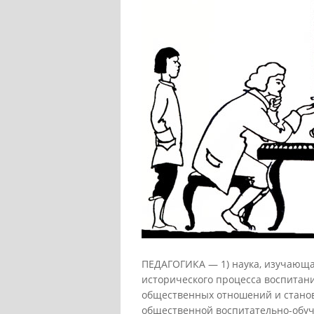
ПЕДАГОГИКА — 1) наука, изучающа
исторического процесса воспитани
общественных отношений и станов
общественной воспитательно-об