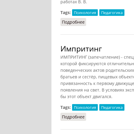
работах В. В.
Tags:
Психология
Педагогика
Подробнее
о Младший школьный в
Импритинг
ИМПРИТИНГ (запечатление) - спец
которой фиксируются отличительн
поведенческих актов родительских
братьев и сестёр, пищевых объекто
привязанность к первому движуще
появления на свет. В условиях эк
бы этот объект двигался.
Tags:
Психология
Педагогика
Подробнее
о Импритинг