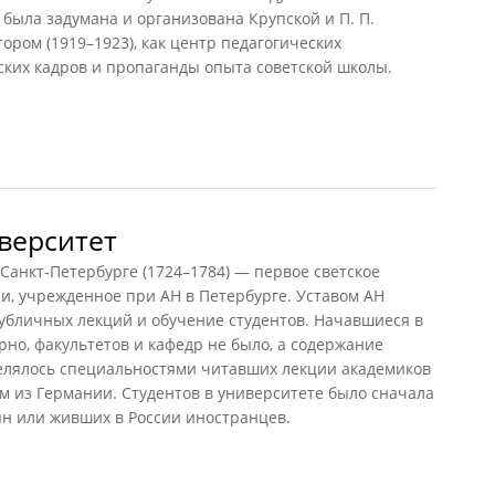
 была задумана и организована Крупской и П. П.
ором (1919–1923), как центр педагогических
ских кадров и пропаганды опыта советской школы.
ческого воспитания
верситет
нкт-Петербурге (1724–1784) — первое светское
и, учрежденное при АН в Петербурге. Уставом АН
убличных лекций и обучение студентов. Начавшиеся в
рно, факультетов и кафедр не было, а содержание
елялось специальностями читавших лекции академиков
м из Германии. Студентов в университете было сначала
ян или живших в России иностранцев.
рситет