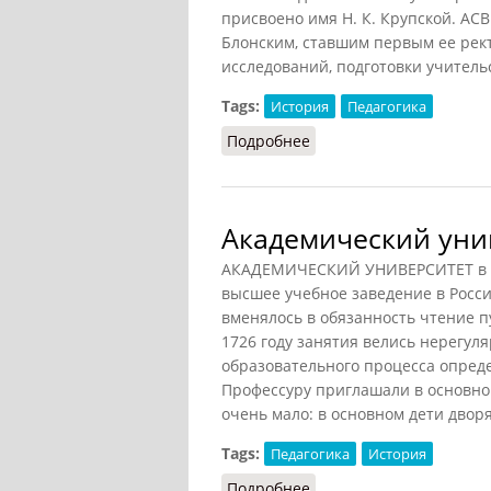
присвоено имя Н. К. Крупской. АСВ
Блонским, ставшим первым ее рект
исследований, подготовки учитель
Tags:
История
Педагогика
Подробнее
о Академия коммунисти
Академический уни
АКАДЕМИЧЕСКИЙ УНИВЕРСИТЕТ в Са
высшее учебное заведение в Росси
вменялось в обязанность чтение п
1726 году занятия велись нерегуля
образовательного процесса опред
Профессуру приглашали в основно
очень мало: в основном дети двор
Tags:
Педагогика
История
Подробнее
о Академический униве