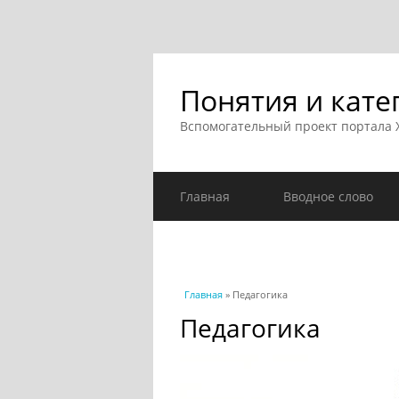
Понятия и кате
Вспомогательный проект портала
Главная
Вводное слово
Вы здесь
Главная
» Педагогика
Педагогика