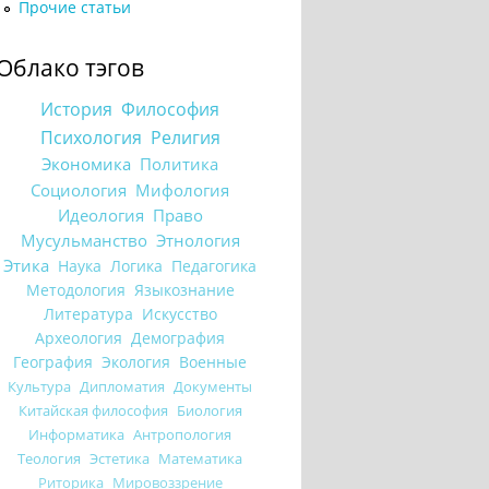
Прочие статьи
Облако тэгов
История
Философия
Психология
Религия
Экономика
Политика
Социология
Мифология
Идеология
Право
Мусульманство
Этнология
Этика
Наука
Логика
Педагогика
Методология
Языкознание
Литература
Искусство
Археология
Демография
География
Экология
Военные
Культура
Дипломатия
Документы
Китайская философия
Биология
Информатика
Антропология
Теология
Эстетика
Математика
Риторика
Мировоззрение