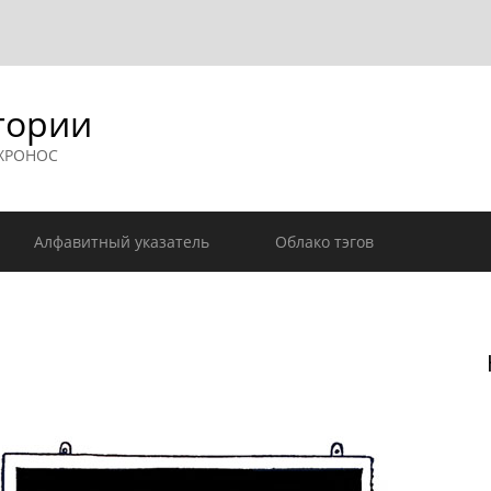
гории
 ХРОНОС
Алфавитный указатель
Облако тэгов