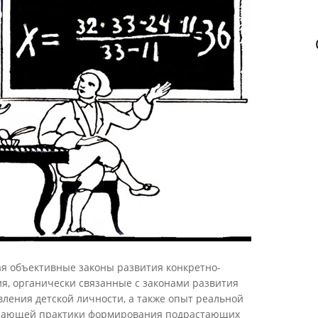
я объективные законы развития конкретно-
я, органически связанные с законами развития
ления детской личности, а также опыт реальной
учающей практики формирования подрастающих