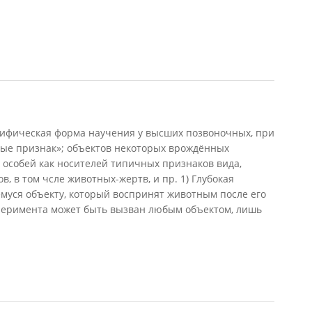
озраст
ифическая форма научения у высших позвоночных, при
ые признак»; объектов некоторых врождённых
 особей как носителей типичных признаков вида,
в, в том чсле животных-жертв, и пр. 1) Глубокая
муся объекту, который воспринят животным после его
сперимента может быть вызван любым объектом, лишь