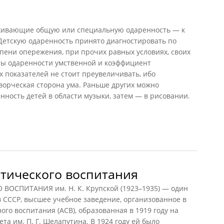
живающие общую или специальную одаренность — к
 Детскую одаренность принято диагностировать по
пени опережения, при прочих равных условиях, своих
сты одаренности умственной и коэффициент
х показателей не стоит преувеличивать, ибо
ворческая сторона ума. Раньше других можно
ность детей в области музыки, затем — в рисовании.
тического воспитания
СПИТАНИЯ им. Н. К. Крупской (1923–1935) — один
в СССР, высшее учебное заведение, организованное в
го воспитания (АСВ), образованная в 1919 году на
та им. П. Г. Шелапутина. В 1924 году ей было