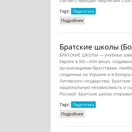
соответствующих творческих спосо
Tags:
Педагогика
Подробнее
о Воспитание (Михайло
Братские школы (Бо
БРАТСКИЕ ШКОЛЫ — учебные завед
Европе в XVI—XVIII веках; создав
организациями-братствами. Наибо
созданные на Украине и в Белорусс
Литовского государства). Братски
национальную независимость и сы
Россией. Братские школы открывали
Tags:
Педагогика
Подробнее
о Братские школы (Богу