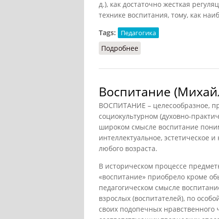
д.), как достаточно жесткая регул
технике воспитания, тому, как наи
Tags:
Педагогика
Подробнее
о Воспитание (Коновал
Воспитание (Михай
ВОСПИТАНИЕ – целесообразное, пр
социокультурном (духовно-практич
широком смысле воспитание поним
интеллектуальное, эстетическое и
любого возраста.
В историческом процессе предметн
«воспитание» приобрело кроме об
педагогическом смысле воспитани
взрослых (воспитателей), по особ
своих подопечных нравственного ч