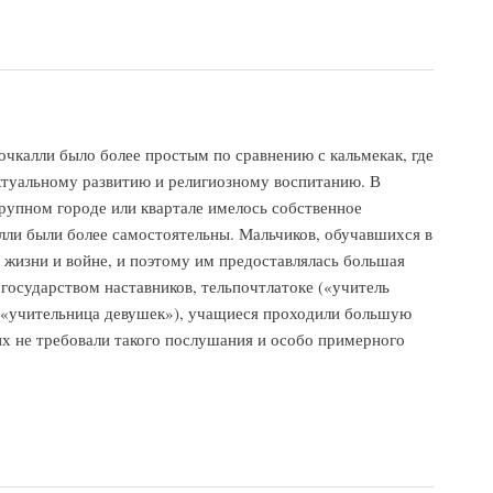
алли было более простым по сравнению с кальмекак, где
ктуальному развитию и религиозному воспитанию. В
рупном городе или квартале имелось собственное
лли были более самостоятельны. Мальчиков, обучавшихся в
й жизни и войне, и поэтому им предоставлялась большая
государством наставников, тельпочтлатоке («учитель
(«учительница девушек»), учащиеся проходили большую
их не требовали такого послушания и особо примерного