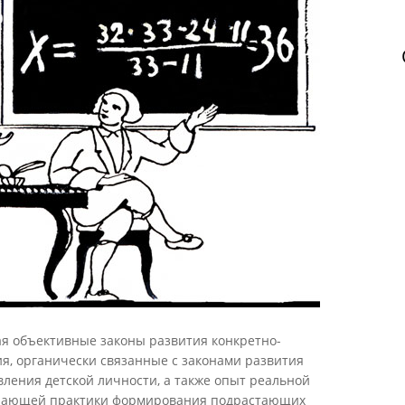
я объективные законы развития конкретно-
я, органически связанные с законами развития
ления детской личности, а также опыт реальной
учающей практики формирования подрастающих