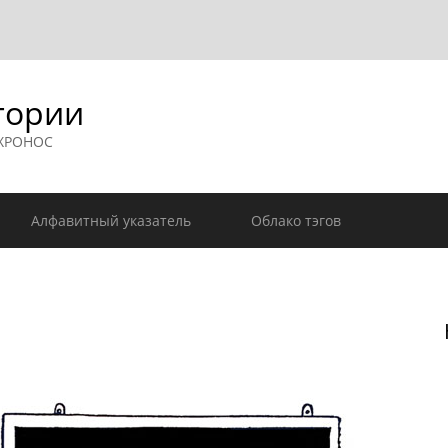
гории
 ХРОНОС
Алфавитный указатель
Облако тэгов