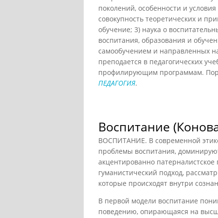
поколений, особенности и условия
совокупность теоретических и при
обучение; 3) наука о воспитатель
воспитания, образования и обуче
самообучением и направленных на 
преподается в педагогических уче
профилирующим программам. Порт
ПЕДАГОГИЯ
.
Воспитание (Конова
ВОСПИТАНИЕ. В современной этик
проблемы воспитания, доминируют
акцентированно патерналистское п
гуманистический подход, рассматр
которые происходят внутри сознан
В первой модели воспитание поним
поведению, опирающаяся на высший