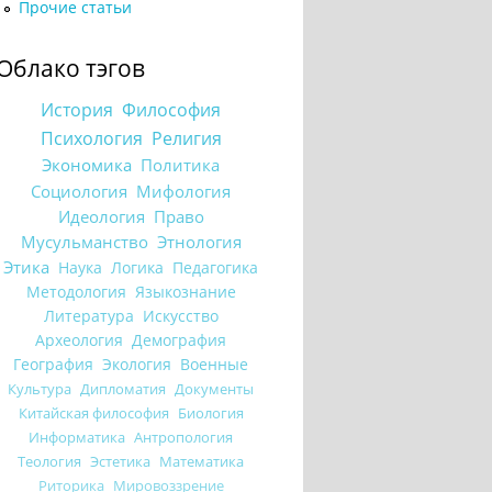
Прочие статьи
Облако тэгов
История
Философия
Психология
Религия
Экономика
Политика
Социология
Мифология
Идеология
Право
Мусульманство
Этнология
Этика
Наука
Логика
Педагогика
Методология
Языкознание
Литература
Искусство
Археология
Демография
География
Экология
Военные
Культура
Дипломатия
Документы
Китайская философия
Биология
Информатика
Антропология
Теология
Эстетика
Математика
Риторика
Мировоззрение