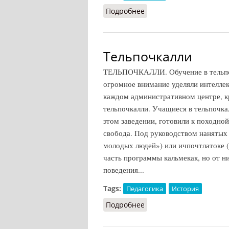
Подробнее
о Свободоспособность
Тельпочкалли
ТЕЛЬПОЧКАЛЛИ. Обучение в тельпочк
огромное внимание уделяли интелле
каждом административном центре, к
тельпочкалли. Учащиеся в тельпочка
этом заведении, готовили к походно
свобода. Под руководством нанятых 
молодых людей») или ичпочтлатоке 
часть программы кальмекак, но от н
поведения...
Tags:
Педагогика
История
Подробнее
о Тельпочкалли