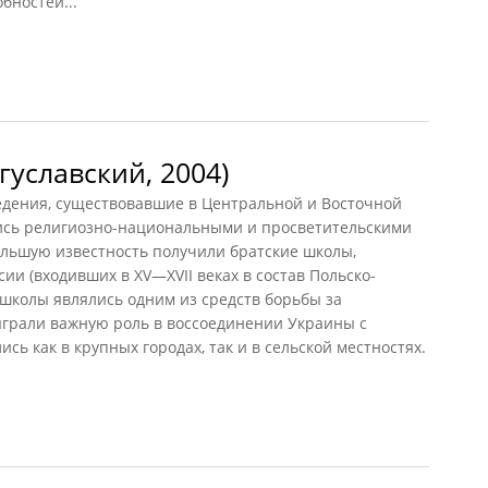
бностей...
в)
гуславский, 2004)
ения, существовавшие в Центральной и Восточной
ались религиозно-национальными и просветительскими
льшую известность получили братские школы,
ии (входивших в XV—XVII веках в состав Польско-
е школы являлись одним из средств борьбы за
грали важную роль в воссоединении Украины с
сь как в крупных городах, так и в сельской местностях.
славский, 2004)