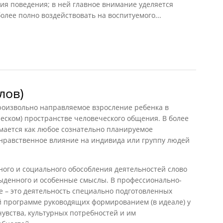
яция поведения; в ней главное внимание уделяется
более полно воздействовать на воспитуемого...
ова)
лов)
оизвольно направляемое взросление ребенка в
еском) пространстве человеческого общения. В более
ается как любое сознательно планируемое
 нравственное влияние на индивида или группу людей
ого и социального обособления деятельностей слово
ыденного и особенные смыслы. В профессионально-
е – это деятельность специально подготовленных
ой программе руководящих формированием (в идеале) у
увства, культурных потребностей и им