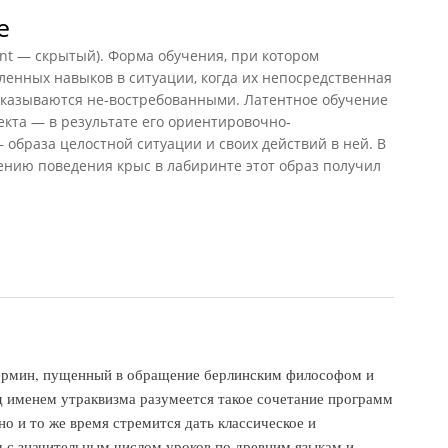
е
nt — скрытый). Форма обучения, при котором
енных навыков в ситуации, когда их непосредственная
оказываются не-востребованными. Латентное обучение
кта — в результате его ориентировочно-
 образа целостной ситуации и своих действий в ней. В
ению поведения крыс в лабиринте этот образ получил
рмин, пущенный в обращение берлинским философом и
 именем утраквизма разумеется такое сочетание программ
но и то же время стремится дать классическое и
м с значительным числом уроков по древним языкам и