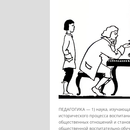
ПЕДАГОГИКА — 1) наука, изучающа
исторического процесса воспитани
общественных отношений и станов
общественной воспитательно-об