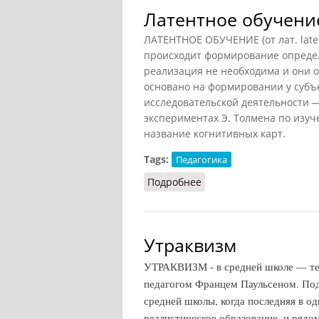
Латентное обучени
ЛАТЕНТНОЕ ОБУЧЕНИЕ (от лат. late
происходит формирование определ
реализация не необходима и они 
основано на формировании у субъе
исследовательской деятельности —
экспериментах Э. Толмена по изуч
название когнитивных карт.
Tags:
Педагогика
Подробнее
о Латентное обучение
Утраквизм
УТРАКВИЗМ - в средней школе — те
педагогом Францем Паульсеном. Под
средней школы, когда последняя в од
реалистическое образование, и рядо