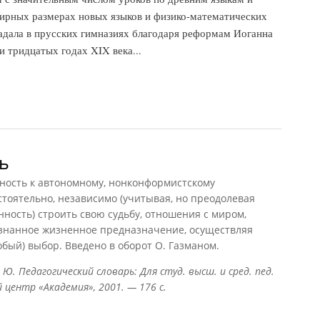
ширных размерах новых языков и физико-математических
адала в прусских гимназиях благодаря реформам Иоганна
 тридцатых годах XIX века...
ь
сть к автономному, нонконформистскому
тоятельно, независимо (учитывая, но преодолевая
ность) строить свою судьбу, отношения с миром,
знанное жизненное предназначение, осуществляя
бый) выбор. Введено в оборот О. Газманом.
Ю. Педагогический словарь: Для студ. высш. и сред. пед.
й центр «Академия», 2001. — 176 с.