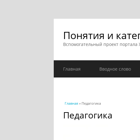
Понятия и кате
Вспомогательный проект портала
Главная
Вводное слово
Вы здесь
Главная
» Педагогика
Педагогика