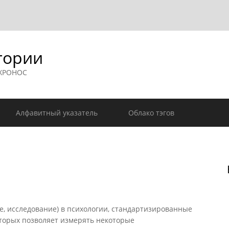
гории
 ХРОНОС
Алфавитный указатель
Облако тэгов
ие, исследование) в психологии, стандартизированные
оторых позволяет измерять некоторые