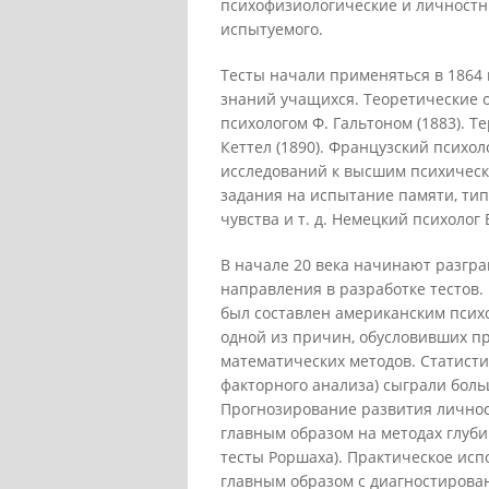
психофизиологические и личностны
испытуемого.
Тесты начали применяться в 1864
знаний учащихся. Теоретические 
психологом Ф. Гальтоном (1883). 
Кеттел (1890). Французский психо
исследований к высшим психически
задания на испытание памяти, тип
чувства и т. д. Немецкий психолог
В начале 20 века начинают разгра
направления в разработке тестов
был составлен американским психо
одной из причин, обусловивших п
математических методов. Статисти
факторного анализа) сыграли боль
Прогнозирование развития личнос
главным образом на методах глуб
тесты Роршаха). Практическое исп
главным образом с диагностирова