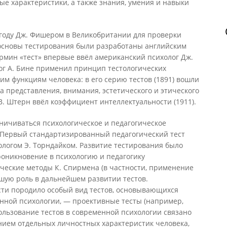
е характеристики, а также знания, умения и навыки
 году Дж. Фишером в Великобритании для проверки
основы тестирования были разработаны английским
Термин «тест» впервые ввёл американский психолог Дж.
лог А. Бине применил принцип тестологических
м функциям человека: в его серию тестов (1891) вошли
а представления, внимания, эстетического и этического
 В. Штерн ввёл коэффициент интеллектуальности (1911).
ничиваться психологическое и педагогическое
. Первый стандартизированный педагогический тест
логом Э. Торндайком. Развитие тестирования было
роникновение в психологию и педагогику
ческие методы К. Спирмена (в частности, применение
шую роль в дальнейшем развитии тестов.
ти породило особый вид тестов, основывающихся
инной психологии, — проективные тесты (например,
ользование тестов в современной психологии связано
нием отдельных личностных характеристик человека,