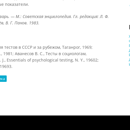
е показатели.
арь. — М.: Советская энциклопедия. Гл. редакция: Л. Ф.
в, В. Г. Панов. 1983.
я тестов в СССР и за рубежом, Таганрог, 1969;
., 1981; Аванесов В. С., Тесты в социологам,
., Essentials of psychological testing, N. Y., 19602;
 19693.
ика
Понятия И Категории - Исторический Проект ХРОНОС