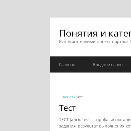
Понятия и кате
Вспомогательный проект портала
Главная
Вводное слово
Вы здесь
Главная
» Тест
Тест
ТЕСТ (англ. test — проба, испытан
задания, результат выполнения к