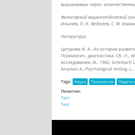
выражаемых через количественны
Философский энциклопедический слов
Ильичёв, П. Н. Федосеев, С. М. Ковалё
Литература:
Цатурова И. А., Из истории развити
Психологич. диагностика. Сб. ст., М
исследовании, М., 1982; Gronbасh L. J
Anastasi A., Psychological testing, L.,
Tags:
Наука
Психология
Педагог
Понятие:
Тест
Test