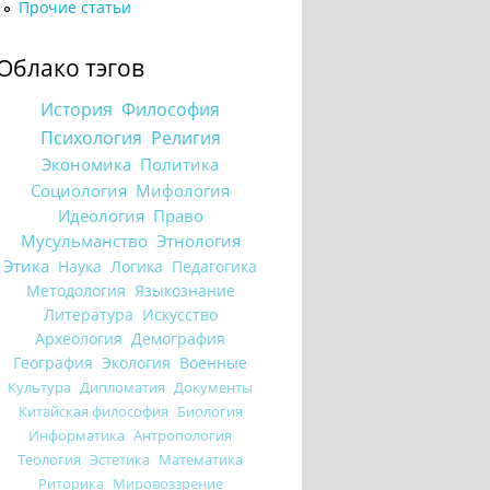
Прочие статьи
Облако тэгов
История
Философия
Психология
Религия
Экономика
Политика
Социология
Мифология
Идеология
Право
Мусульманство
Этнология
Этика
Наука
Логика
Педагогика
Методология
Языкознание
Литература
Искусство
Археология
Демография
География
Экология
Военные
Культура
Дипломатия
Документы
Китайская философия
Биология
Информатика
Антропология
Теология
Эстетика
Математика
Риторика
Мировоззрение