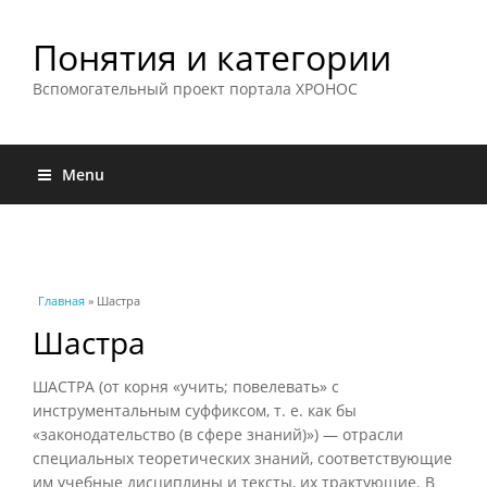
Понятия и категории
Вспомогательный проект портала ХРОНОС
Menu
Вы здесь
Главная
» Шастра
Шастра
ШАСТРА (от корня «учить; повелевать» с
инструментальным суффиксом, т. е. как бы
«законодательство (в сфере знаний)») — отрасли
специальных теоретических знаний, соответствующие
им учебные дисциплины и тексты, их трактующие. В