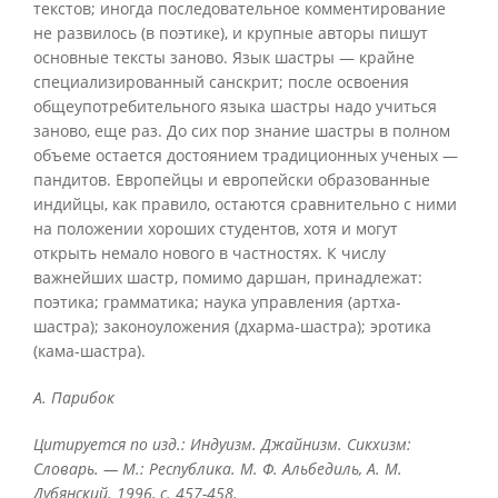
текстов; иногда последовательное комментирование
не развилось (в поэтике), и крупные авторы пишут
основные тексты заново. Язык шастры — крайне
специализированный санскрит; после освоения
общеупотребительного языка шастры надо учиться
заново, еще раз. До сих пор знание шастры в полном
объеме остается достоянием традиционных ученых —
пандитов. Европейцы и европейски образованные
индийцы, как правило, остаются сравнительно с ними
на положении хороших студентов, хотя и могут
открыть немало нового в частностях. К числу
важнейших шастр, помимо даршан, принадлежат:
поэтика; грамматика; наука управления (артха-
шастра); законоуложения (дхарма-шастра); эротика
(кама-шастра).
А. Парибок
Цитируется по изд.: Индуизм. Джайнизм. Сикхизм:
Словарь. — М.: Республика. М. Ф. Альбедиль, А. М.
Дубянский. 1996, с. 457-458.