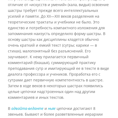
отличие от «искусств и умений» (кала, видья) освоение
шастры требует прежде всего интеллектуальных
усилий и памяти. До XII—XIII веков разделения на
теоретические трактаты и учебники не было. Это
единство и потребность компактного изложения для
запоминания наизусть определило форму шастры. В
основу шастры как дисциплины кладется обычно
очень краткий и емкий текст (сутры; карики — в
стихах), малопонятный без разъяснений. Его
заучивают. К нему прилагается первичный
комментарий (бхашья), суммирующий практику
преподавания сутр и имитирующий ее в тексте в виде
диалога профессора и учеников. Проработка его с
сутрами дает первичную компетентность в шастре.
Затем в ходе веков в некоторых шастрах появились
целые цепочки надстроенных один над другим
комментариев и иных текстов.
В
адвайта-веданте
и
ньяе
цепочки достигают 8
звеньев. Бывают и более разветвленные иерархии