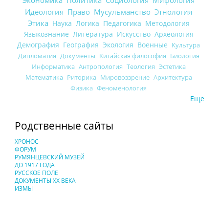
Экономика
Идеология
Право
Мусульманство
Этнология
Этика
Наука
Логика
Педагогика
Методология
Языкознание
Литература
Искусство
Археология
Демография
География
Экология
Военные
Культура
Дипломатия
Документы
Китайская философия
Биология
Информатика
Антропология
Теология
Эстетика
Математика
Риторика
Мировоззрение
Архитектура
Физика
Феноменология
Еще
Родственные сайты
ХРОНОС
ФОРУМ
РУМЯНЦЕВСКИЙ МУЗЕЙ
ДО 1917 ГОДА
РУССКОЕ ПОЛЕ
ДОКУМЕНТЫ XX ВЕКА
ИЗМЫ