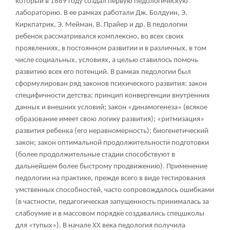
который в 1889 году создал первую педологическую
лабораторию. В ее рамках работали Дж. Болдуин, Э.
Киркпатрик, Э. Мейман, В. Прайер и др. В педологии
ребенок рассматривался комплексно, во всех своих
проявлениях, в постоянном развитии и в различных, в том
числе социальных, условиях, а целью ставилось помочь
развитию всех его потенций. В рамках педологии был
сформулирован ряд законов психического развития: закон
специфичности детства; принцип конвергенции внутренних
данных и внешних условий; закон «динамогенеза» (всякое
образование имеет свою логику развития); «ритмизация»
развития ребенка (его неравномерность); биогенетический
закон; закон оптимальной продолжительности подготовки
(более продолжительные стадии способствуют в
дальнейшем более быстрому продвижению). Применение
педологии на практике, прежде всего в виде тестирования
умственных способностей, часто сопровождалось ошибками
(в частности, педагогическая запущенность принималась за
слабоумие и в массовом порядке создавались спецшколы
для «тупых»). В начале XX века педология получила