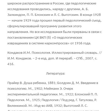
широкое распространение в России, где педологические
исследования проводились, наряду с другими, А. Б.
Залкиндом, П. П. Блонским и Л. С. Выготским. В конце 1928
— начале 1929 года прошел первый педологический съезд,
сформулировавший программу развития этого
направления. Но все исследования были прерваны в связи с
постановлением ЦК ВКП (б) «О педологических
извращениях в системе наркомпросов» от 1936 года.
Кондаков И.М. Психология. Иллюстрированный словарь. //
И.М. Кондаков. – 2-е изд. доп. И перераб. – СПб., 2007, с.
416.
Литература:
Прайер В. Душа ребенка, 1881; Болдуин Д. М. Введение в
психологию. М., 1902; Мейманн Э. Очерк
экспериментальной педагогики. М., 1922; Блонский П. П.
Педология. М., 1925; Педология / Под ред. Г. Татулова, Р.
Виленкиной. М.: Изд-во АКВ, 1932; Выготский Л. С.