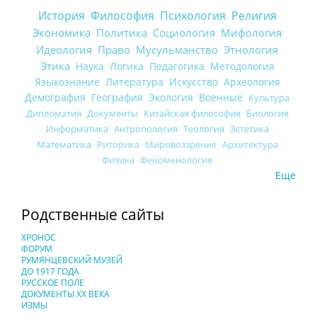
История
Философия
Психология
Религия
Экономика
Политика
Социология
Мифология
Идеология
Право
Мусульманство
Этнология
Этика
Наука
Логика
Педагогика
Методология
Языкознание
Литература
Искусство
Археология
Демография
География
Экология
Военные
Культура
Дипломатия
Документы
Китайская философия
Биология
Информатика
Антропология
Теология
Эстетика
Математика
Риторика
Мировоззрение
Архитектура
Физика
Феноменология
Еще
Родственные сайты
ХРОНОС
ФОРУМ
РУМЯНЦЕВСКИЙ МУЗЕЙ
ДО 1917 ГОДА
РУССКОЕ ПОЛЕ
ДОКУМЕНТЫ XX ВЕКА
ИЗМЫ