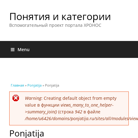
Понятия и категории
Вспомогательный проект портала ХРОНОС
Menu
Вы здесь
Главная
»
Ponjatija
» Ponjatija
Сообщение об ошибке
Warning
: Creating default object from empty
value в функции
views_many_to_one_helper-
>summary_join()
(строка
942
в файле
/home/u6426/domains/ponjatija.ru/sites/all/modules/view
Ponjatija