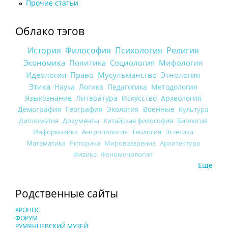
Прочие статьи
Облако тэгов
История
Философия
Психология
Религия
Экономика
Политика
Социология
Мифология
Идеология
Право
Мусульманство
Этнология
Этика
Наука
Логика
Педагогика
Методология
Языкознание
Литература
Искусство
Археология
Демография
География
Экология
Военные
Культура
Дипломатия
Документы
Китайская философия
Биология
Информатика
Антропология
Теология
Эстетика
Математика
Риторика
Мировоззрение
Архитектура
Физика
Феноменология
Еще
Родственные сайты
ХРОНОС
ФОРУМ
РУМЯНЦЕВСКИЙ МУЗЕЙ