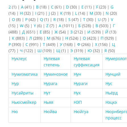
2
(1)
|
A
(41)
|
B
(18)
|
C
(61)
|
D
(30)
|
E
(11)
|
F
(23)
|
G
(14)
|
H
(32)
|
I
(21)
|
J
(2)
|
K
(19)
|
L
(14)
|
M
(33)
|
N
(20)
|
O
(8)
|
P
(42)
|
Q
(1)
|
R
(18)
|
S
(47)
|
T
(30)
|
U
(7)
|
V
(15)
|
W
(5)
|
Y
(6)
|
Z
(7)
|
А
(1011)
|
Б
(528)
|
В
(503)
|
Г
(488)
|
Д
(651)
|
Е
(85)
|
Ж
(54)
|
З
(212)
|
И
(539)
|
Й
(13)
|
К
(883)
|
Л
(289)
|
М
(676)
|
Н
(524)
|
О
(423)
|
П
(929)
|
Р
(390)
|
С
(991)
|
Т
(449)
|
У
(168)
|
Ф
(266)
|
Х
(156)
|
Ц
(77)
|
Ч
(122)
|
Ш
(109)
|
Щ
(1)
|
Э
(319)
|
Ю
(32)
|
Я
(50)
Нуклеус
Нулевая
Нулевая
Нумеролог
степень
суффиксация
Нумизматика
Нуминозное
Нун
Нунций
Нур
Нурага
Нураги
Нус
Нусайриты
Нут
Нух
Ньёрд
Ньюсмейкер
Ньяя
НЭП
Нэцкэ
Ню
Нюйва
Нюйгуа
Нюрнберг
процесс