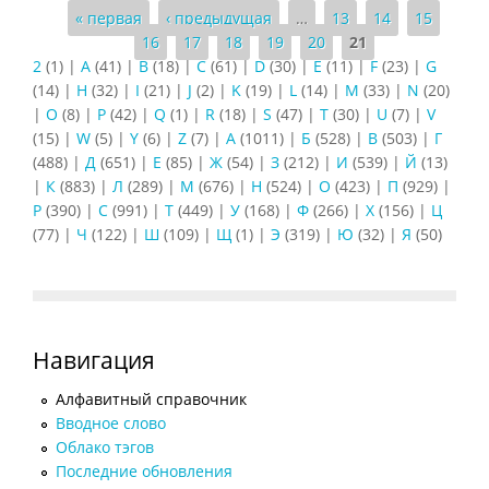
Страницы
« первая
‹ предыдущая
…
13
14
15
16
17
18
19
20
21
2
(1)
|
A
(41)
|
B
(18)
|
C
(61)
|
D
(30)
|
E
(11)
|
F
(23)
|
G
(14)
|
H
(32)
|
I
(21)
|
J
(2)
|
K
(19)
|
L
(14)
|
M
(33)
|
N
(20)
|
O
(8)
|
P
(42)
|
Q
(1)
|
R
(18)
|
S
(47)
|
T
(30)
|
U
(7)
|
V
(15)
|
W
(5)
|
Y
(6)
|
Z
(7)
|
А
(1011)
|
Б
(528)
|
В
(503)
|
Г
(488)
|
Д
(651)
|
Е
(85)
|
Ж
(54)
|
З
(212)
|
И
(539)
|
Й
(13)
|
К
(883)
|
Л
(289)
|
М
(676)
|
Н
(524)
|
О
(423)
|
П
(929)
|
Р
(390)
|
С
(991)
|
Т
(449)
|
У
(168)
|
Ф
(266)
|
Х
(156)
|
Ц
(77)
|
Ч
(122)
|
Ш
(109)
|
Щ
(1)
|
Э
(319)
|
Ю
(32)
|
Я
(50)
Навигация
Алфавитный справочник
Вводное слово
Облако тэгов
Последние обновления