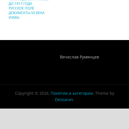
ДО 1917 ГОДА
РУССКОЕ ПОЛЕ
ДОКУМЕНТЫ XX ВЕКА
ИЗМЫ
Понятия И Категории - Исторический Проект ХРОНОС
WEB-редактор
Вячеслав Румянцев
Copyright © 2026,
Понятия и категории
. Theme by
Devsaran
.