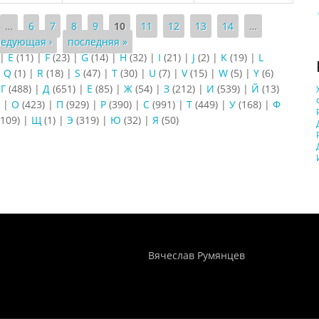
…
6
7
8
9
10
11
12
13
14
…
ледующая ›
последняя »
|
E
(11)
|
F
(23)
|
G
(14)
|
H
(32)
|
I
(21)
|
J
(2)
|
K
(19)
|
L
|
Q
(1)
|
R
(18)
|
S
(47)
|
T
(30)
|
U
(7)
|
V
(15)
|
W
(5)
|
Y
(6)
|
Г
(488)
|
Д
(651)
|
Е
(85)
|
Ж
(54)
|
З
(212)
|
И
(539)
|
Й
(13)
)
|
О
(423)
|
П
(929)
|
Р
(390)
|
С
(991)
|
Т
(449)
|
У
(168)
|
Ф
109)
|
Щ
(1)
|
Э
(319)
|
Ю
(32)
|
Я
(50)
Понятия И Категории - Исторический Проект ХРОНОС
WEB-редактор
Вячеслав Румянцев