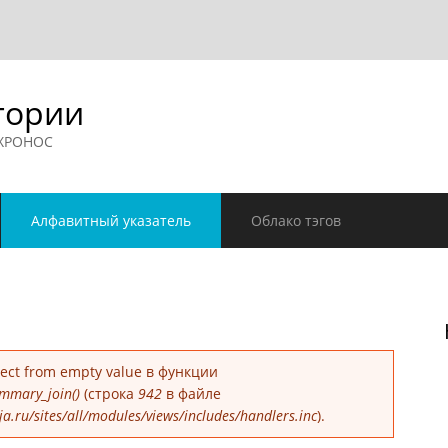
гории
 ХРОНОС
Алфавитный указатель
Облако тэгов
е
bject from empty value в функции
mmary_join()
(строка
942
в файле
.ru/sites/all/modules/views/includes/handlers.inc
).