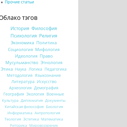
Прочие статьи
Облако тэгов
История
Философия
Психология
Религия
Экономика
Политика
Социология
Мифология
Идеология
Право
Мусульманство
Этнология
Этика
Наука
Логика
Педагогика
Методология
Языкознание
Литература
Искусство
Археология
Демография
География
Экология
Военные
Культура
Дипломатия
Документы
Китайская философия
Биология
Информатика
Антропология
Теология
Эстетика
Математика
Риторика
Мировоззрение