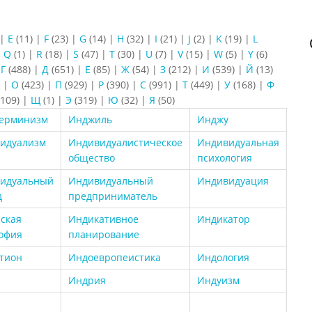
|
E
(11)
|
F
(23)
|
G
(14)
|
H
(32)
|
I
(21)
|
J
(2)
|
K
(19)
|
L
|
Q
(1)
|
R
(18)
|
S
(47)
|
T
(30)
|
U
(7)
|
V
(15)
|
W
(5)
|
Y
(6)
|
Г
(488)
|
Д
(651)
|
Е
(85)
|
Ж
(54)
|
З
(212)
|
И
(539)
|
Й
(13)
)
|
О
(423)
|
П
(929)
|
Р
(390)
|
С
(991)
|
Т
(449)
|
У
(168)
|
Ф
109)
|
Щ
(1)
|
Э
(319)
|
Ю
(32)
|
Я
(50)
ерминизм
Инджиль
Инджу
идуализм
Индивидуалистическое
Индивидуальная
общество
психология
идуальный
Индивидуальный
Индивидуация
д
предприниматель
ская
Индикативное
Индикатор
офия
планирование
тион
Индоевропеистика
Индология
Индрия
Индуизм