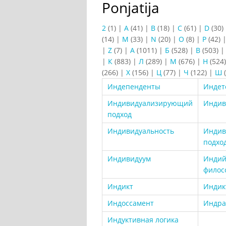
Ponjatija
2
(1)
|
A
(41)
|
B
(18)
|
C
(61)
|
D
(30)
(14)
|
M
(33)
|
N
(20)
|
O
(8)
|
P
(42)
|
Z
(7)
|
А
(1011)
|
Б
(528)
|
В
(503)
|
К
(883)
|
Л
(289)
|
М
(676)
|
Н
(524
(266)
|
Х
(156)
|
Ц
(77)
|
Ч
(122)
|
Ш
(
Индепенденты
Индет
Индивидуализирующий
Индив
подход
Индивидуальность
Индив
подхо
Индивидуум
Индий
филос
Индикт
Индик
Индоссамент
Индра
Индуктивная логика