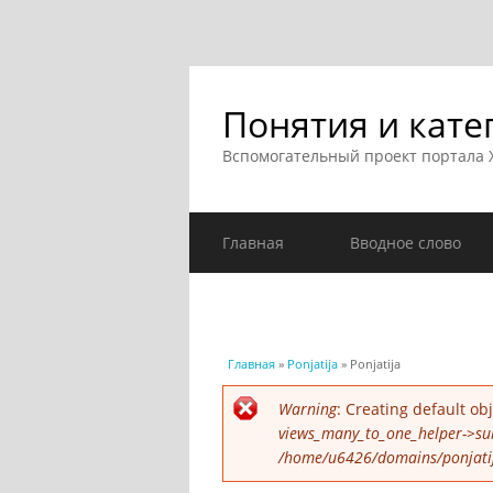
Понятия и кате
Вспомогательный проект портала
Главная
Вводное слово
Вы здесь
Главная
»
Ponjatija
» Ponjatija
Сообщение об ошибк
Warning
: Creating default o
views_many_to_one_helper->su
/home/u6426/domains/ponjatija