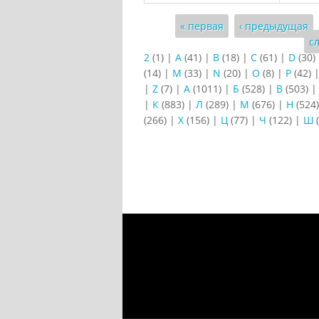
Страницы
« первая
‹ предыдущая
с
2
(1)
|
A
(41)
|
B
(18)
|
C
(61)
|
D
(30)
(14)
|
M
(33)
|
N
(20)
|
O
(8)
|
P
(42)
|
Z
(7)
|
А
(1011)
|
Б
(528)
|
В
(503)
|
К
(883)
|
Л
(289)
|
М
(676)
|
Н
(524
(266)
|
Х
(156)
|
Ц
(77)
|
Ч
(122)
|
Ш
(