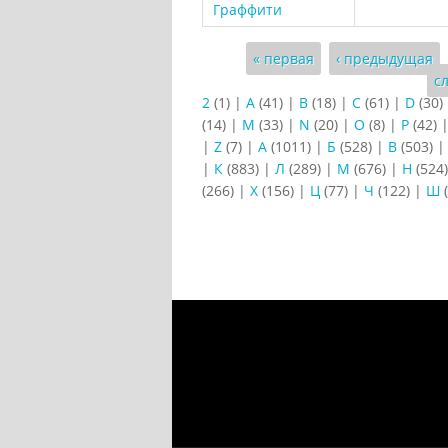
Граффити
Страницы
« первая
‹ предыдущая
с
2
(1)
|
A
(41)
|
B
(18)
|
C
(61)
|
D
(30)
(14)
|
M
(33)
|
N
(20)
|
O
(8)
|
P
(42)
|
Z
(7)
|
А
(1011)
|
Б
(528)
|
В
(503)
|
К
(883)
|
Л
(289)
|
М
(676)
|
Н
(524
(266)
|
Х
(156)
|
Ц
(77)
|
Ч
(122)
|
Ш
(