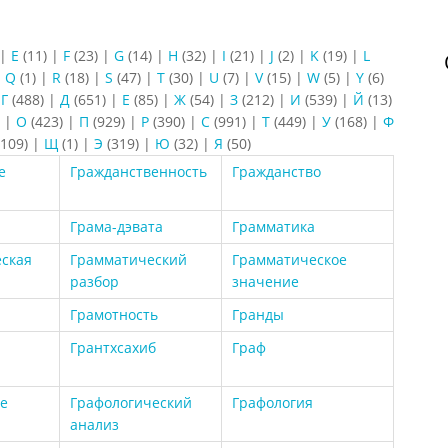
|
E
(11)
|
F
(23)
|
G
(14)
|
H
(32)
|
I
(21)
|
J
(2)
|
K
(19)
|
L
|
Q
(1)
|
R
(18)
|
S
(47)
|
T
(30)
|
U
(7)
|
V
(15)
|
W
(5)
|
Y
(6)
|
Г
(488)
|
Д
(651)
|
Е
(85)
|
Ж
(54)
|
З
(212)
|
И
(539)
|
Й
(13)
)
|
О
(423)
|
П
(929)
|
Р
(390)
|
С
(991)
|
Т
(449)
|
У
(168)
|
Ф
109)
|
Щ
(1)
|
Э
(319)
|
Ю
(32)
|
Я
(50)
е
Гражданственность
Гражданство
Грама-дэвата
Грамматика
ская
Грамматический
Грамматическое
разбор
значение
Грамотность
Гранды
Грантхсахиб
Граф
е
Графологический
Графология
анализ