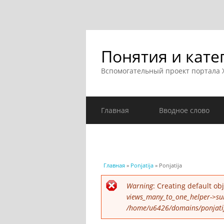
Понятия и кате
Вспомогательный проект портала
Главная
Вводное слово
Вы здесь
Главная
»
Ponjatija
» Ponjatija
Сообщение об ошибк
Warning
: Creating default o
views_many_to_one_helper->su
/home/u6426/domains/ponjatija