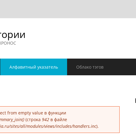
гории
 ХРОНОС
Алфавитный указатель
Облако тэгов
е
bject from empty value в функции
mmary_join()
(строка
942
в файле
.ru/sites/all/modules/views/includes/handlers.inc
).