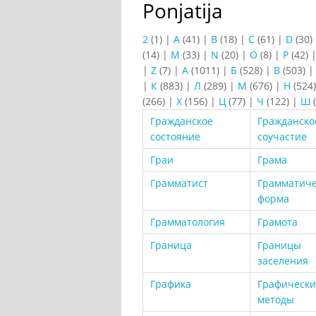
Ponjatija
2
(1)
|
A
(41)
|
B
(18)
|
C
(61)
|
D
(30)
(14)
|
M
(33)
|
N
(20)
|
O
(8)
|
P
(42)
|
Z
(7)
|
А
(1011)
|
Б
(528)
|
В
(503)
|
К
(883)
|
Л
(289)
|
М
(676)
|
Н
(524
(266)
|
Х
(156)
|
Ц
(77)
|
Ч
(122)
|
Ш
(
Гражданское
Гражданско
состояние
соучастие
Граи
Грама
Грамматист
Грамматиче
форма
Грамматология
Грамота
Граница
Границы
заселения
Графика
Графически
методы