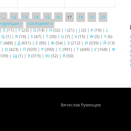
…
12
13
14
15
16
17
18
19
20
ледующая ›
последняя »
|
E
(11)
|
F
(23)
|
G
(14)
|
H
(32)
|
I
(21)
|
J
(2)
|
K
(19)
|
L
|
Q
(1)
|
R
(18)
|
S
(47)
|
T
(30)
|
U
(7)
|
V
(15)
|
W
(5)
|
Y
(6)
|
Г
(488)
|
Д
(651)
|
Е
(85)
|
Ж
(54)
|
З
(212)
|
И
(539)
|
Й
(13)
)
|
О
(423)
|
П
(929)
|
Р
(390)
|
С
(991)
|
Т
(449)
|
У
(168)
|
Ф
109)
|
Щ
(1)
|
Э
(319)
|
Ю
(32)
|
Я
(50)
Понятия И Категории - Исторический Проект ХРОНОС
WEB-редактор
Вячеслав Румянцев