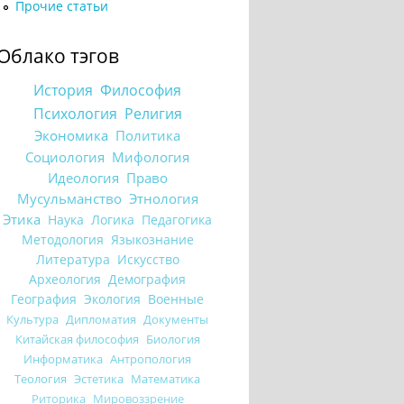
Прочие статьи
Облако тэгов
История
Философия
Психология
Религия
Экономика
Политика
Социология
Мифология
Идеология
Право
Мусульманство
Этнология
Этика
Наука
Логика
Педагогика
Методология
Языкознание
Литература
Искусство
Археология
Демография
География
Экология
Военные
Культура
Дипломатия
Документы
Китайская философия
Биология
Информатика
Антропология
Теология
Эстетика
Математика
Риторика
Мировоззрение