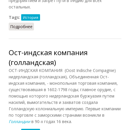
предприятием и запрет пути в Индию для всех
остальных.
Tags:
История
Подробнее
о Голландская Ост-Индская компания
Ост-индская компания
(голландская)
ОСТ-ИНДСКАЯ КОМПАНИЯ (Oost Indische Compagnie)
нидерландская (голландская), Объединенная Ост-
индская компания, - монопольная торговая компания,
существовавшая в 1602-1798 годы; главное орудие, с
помощью которого нидерландская буржуазия путем
насилий, вымогательств и захватов создала
Голландскую колониальную империю. Первые компании
по торговле с заморскими странами возникли в
Голландии
в 90-х годах 16 века.