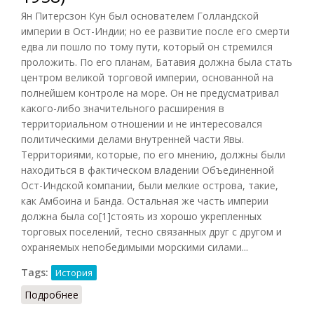
Ян Питерсзон Кун был основателем Голландской
империи в Ост-Индии; но ее развитие после его смерти
едва ли пошло по тому пути, который он стремился
проложить. По его планам, Батавия должна была стать
центром великой торговой империи, основанной на
полнейшем контроле на море. Он не предусматривал
какого-либо значительного расширения в
территориальном отношении и не интересовался
политическими делами внутренней части Явы.
Территориями, которые, по его мнению, должны были
находиться в фактическом владении Объединенной
Ост-Индской компании, были мелкие острова, такие,
как Амбоина и Банда. Остальная же часть империи
должна была со[1]стоять из хорошо укрепленных
торговых поселений, тесно связанных друг с другом и
охраняемых непобедимыми морскими силами...
Tags:
История
Подробнее
о Голландская Ост-Индская компания [1623-
1684] (Холл, 1958)