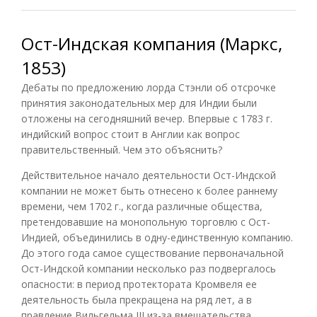
Ост-Индская компания (Маркс,
1853)
Дебаты по предложению лорда Стэнли об отсрочке
принятия законодательных мер для Индии были
отложены на сегодняшний вечер. Впервые с 1783 г.
индийский вопрос стоит в Англии как вопрос
правительственный. Чем это объяснить?
Действительное начало деятельности Ост-Индской
компании не может быть отнесено к более раннему
времени, чем 1702 г., когда различные общества,
претендовавшие на монопольную торговлю с Ост-
Индией, объединились в одну-единственную компанию.
До этого года самое существование первоначальной
Ост-Индской компании несколько раз подвергалось
опасности: в период протектората Кромвеля ее
деятельность была прекращена на ряд лет, а в
правление Вильгельма III из-за вмешательства