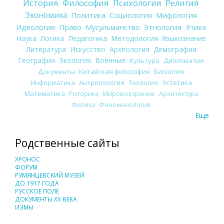
История
Философия
Психология
Религия
Экономика
Политика
Социология
Мифология
Идеология
Право
Мусульманство
Этнология
Этика
Наука
Логика
Педагогика
Методология
Языкознание
Литература
Искусство
Археология
Демография
География
Экология
Военные
Культура
Дипломатия
Документы
Китайская философия
Биология
Информатика
Антропология
Теология
Эстетика
Математика
Риторика
Мировоззрение
Архитектура
Физика
Феноменология
Еще
Родственные сайты
ХРОНОС
ФОРУМ
РУМЯНЦЕВСКИЙ МУЗЕЙ
ДО 1917 ГОДА
РУССКОЕ ПОЛЕ
ДОКУМЕНТЫ XX ВЕКА
ИЗМЫ