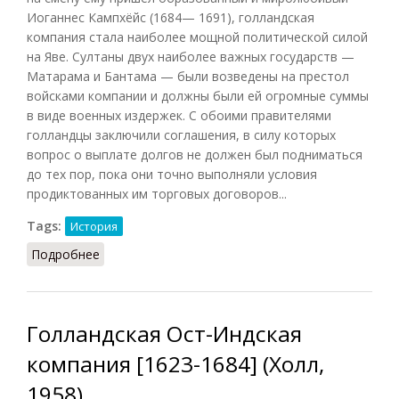
Иоганнес Кампхёйс (1684— 1691), голландская
компания стала наиболее мощной политической силой
на Яве. Султаны двух наиболее важных государств —
Матарама и Бантама — были возведены на престол
войсками компании и должны были ей огромные суммы
в виде военных издержек. С обоими правителями
голландцы заключили соглашения, в силу которых
вопрос о выплате долгов не должен был подниматься
до тех пор, пока они точно выполняли условия
продиктованных им торговых договоров...
Tags:
История
Подробнее
о Объединенная Ост-Индская компания (1684-
1799)
Голландская Ост-Индская
компания [1623-1684] (Холл,
1958)