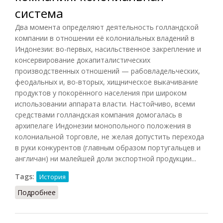
система
Два момента определяют деятельность голландской
компании в отношении её колониальных владений в
Индонезии: во-первых, насильственное закрепление и
консервирование докапиталистических
производственных отношений — рабовладельческих,
феодальных и, во-вторых, хищническое выкачивание
продуктов у покорённого населения при широком
использовании аппарата власти. Настойчиво, всеми
средствами голландская компания домогалась в
архипелаге Индонезии монопольного положения в
колониальной торговле, не желая допустить перехода
в руки конкурентов (главным образом португальцев и
англичан) ни малейшей доли экспортной продукции...
Tags:
История
Подробнее
о Голландская Ост-Индская компания:
колониальная система