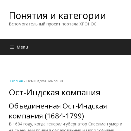
Понятия и категории
Вспомогательный проект портала ХРОНОС
Menu
Вы здесь
Главная
» Ост-Индская компания
Ост-Индская компания
Объединенная Ост-Индская
компания (1684-1799)
В 1684 году, когда генерал-губернатор Спеелман умер и
на смену ему пришел образованный и миролюбивый