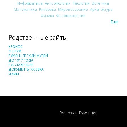
Информатика
Антропология
Теология
Эстетика
Математика
Риторика
Мировоззрение
Архитектура
Физика
Феноменология
Еще
Родственные сайты
ХРОНОС
ФОРУМ
РУМЯНЦЕВСКИЙ МУЗЕЙ
ДО 1917 ГОДА
РУССКОЕ ПОЛЕ
ДОКУМЕНТЫ XX ВЕКА
ИЗМЫ
Понятия И Категории - Исторический Проект ХРОНОС
WEB-редактор
Вячеслав Румянцев