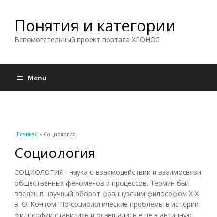
Понятия и категории
Вспомогательный проект портала ХРОНОС
Menu
Вы здесь
Главная
» Социология
Социология
СОЦИОЛОГИЯ - наука о взаимодействии и взаимосвязи
общественных феноменов и процессов. Термин был
введен в научный оборот французским философом XIX
в. О. Контом. Но социологические проблемы в истории
философии ставились и освещались еще в античную