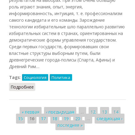
результатов на выборах. При этом очень большую
роль играют знания, опыт, энергия,
информированность, интуиция, т. е. профессионализм
самого кандидата и его команды. Зарождение
технологии избирательные шло параллельно развитию
избирательных систем в странах, ориентированных на
демократические формы управления государством.
Среди первых государств, формировавших свои
властные структуры выборным путем, были
древнегреческие города-полисы (Спарта, Афины) и
Древний Рим....
Tags:
Социология
Политика
Подробнее
о Технологии избирательные
Страницы
« первая
‹ предыдущая
…
12
13
14
15
16
17
18
19
20
…
следующая ›
последняя »