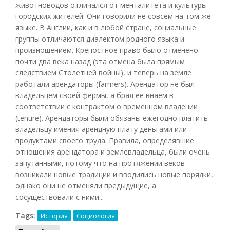
животноводов отличался от менталитета и культуры
городских жителей. Они говорили не совсем на том же
языке. В Англии, как и в любой стране, социальные
группы отличаются диалектом родного языка и
произношением. Крепостное право было отменено
почти два века назад (эта отмена была прямым
следствием Столетней войны), и теперь на земле
работали арендаторы (farmers). Арендатор не был
владельцем своей фермы, а брал ее внаем в
соответствии с контрактом о временном владении
(tenure). Арендаторы были обязаны ежегодно платить
владельцу имения арендную плату деньгами или
продуктами своего труда. Правила, определявшие
отношения арендатора и землевладельца, были очень
запутанными, потому что на протяжении веков
возникали новые традиции и вводились новые порядки,
однако они не отменяли предыдущие, а
сосуществовали с ними...
Tags:
История
Социология