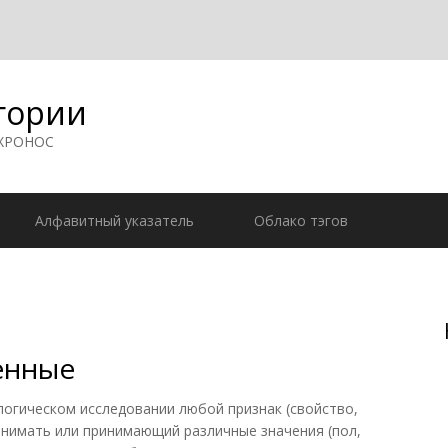
гории
 ХРОНОС
Алфавитный указатель
Облако тэгов
енные
гическом исследовании любой признак (свойство,
инимать или принимающий различные значения (пол,