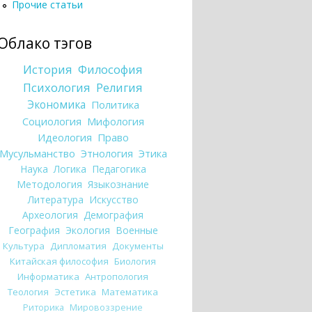
Прочие статьи
Облако тэгов
История
Философия
Психология
Религия
Экономика
Политика
Социология
Мифология
Идеология
Право
Мусульманство
Этнология
Этика
Наука
Логика
Педагогика
Методология
Языкознание
Литература
Искусство
Археология
Демография
География
Экология
Военные
Культура
Дипломатия
Документы
Китайская философия
Биология
Информатика
Антропология
Теология
Эстетика
Математика
Риторика
Мировоззрение