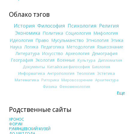
Облако тэгов
История
Философия
Психология
Религия
Экономика
Политика
Социология
Мифология
Идеология
Право
Мусульманство
Этнология
Этика
Наука
Логика
Педагогика
Методология
Языкознание
Литература
Искусство
Археология
Демография
География
Экология
Военные
Культура
Дипломатия
Документы
Китайская философия
Биология
Информатика
Антропология
Теология
Эстетика
Математика
Риторика
Мировоззрение
Архитектура
Физика
Феноменология
Еще
Родственные сайты
ХРОНОС
ФОРУМ
РУМЯНЦЕВСКИЙ МУЗЕЙ
ДО 1917 ГОДА