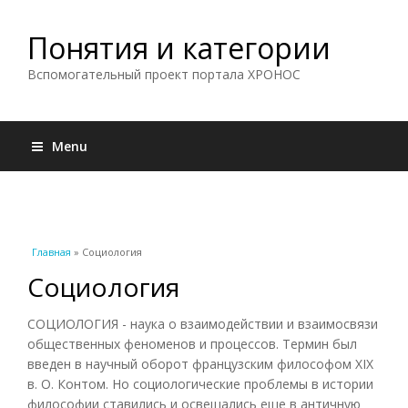
Понятия и категории
Вспомогательный проект портала ХРОНОС
Menu
Вы здесь
Главная
» Социология
Социология
СОЦИОЛОГИЯ - наука о взаимодействии и взаимосвязи
общественных феноменов и процессов. Термин был
введен в научный оборот французским философом XIX
в. О. Контом. Но социологические проблемы в истории
философии ставились и освещались еще в античную