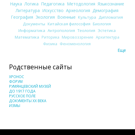
Наука
Логика
Педагогика
Методология
Языкознание
Литература
Искусство
Археология
Демография
География
Экология
Военные
Культура
Дипломатия
Документы
Китайская философия
Биология
Информатика
Антропология
Теология
Эстетика
Математика
Риторика
Мировоззрение
Архитектура
Физика
Феноменология
Еще
Родственные сайты
ХРОНОС
ФОРУМ
РУМЯНЦЕВСКИЙ МУЗЕЙ
ДО 1917 ГОДА
РУССКОЕ ПОЛЕ
ДОКУМЕНТЫ XX ВЕКА
ИЗМЫ