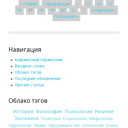
Страницы
« первая
‹ предыдущая
…
13
14
15
16
17
18
19
20
21
…
следующая ›
последняя »
Навигация
Алфавитный справочник
Вводное слово
Облако тэгов
Последние обновления
Прочие статьи
Облако тэгов
История
Философия
Психология
Религия
Экономика
Политика
Социология
Мифология
Идеология
Право
Мусульманство
Этнология
Этика