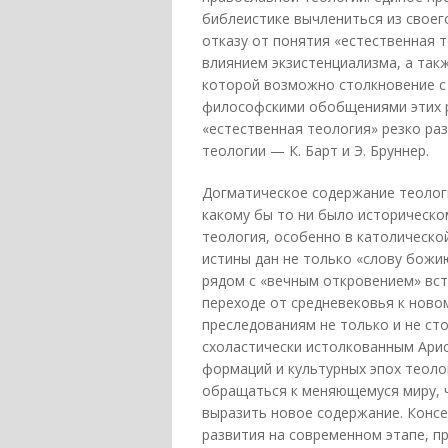
библеистике вычлениться из своего
отказу от понятия «естественная т
влиянием экзистенциализма, а так
которой возможно столкновение с 
философскими обобщениями этих р
«естественная теология» резко ра
теологии — К. Барт и Э. Бруннер.
Догматическое содержание теолог
какому бы то ни было историческо
теология, особенно в католическо
истины дан не только «слову божи
рядом с «вечным откровением» вста
переходе от средневековья к нов
преследованиям не только и не сто
схоластически истолкованным Ари
формаций и культурных эпох теолог
обращаться к меняющемуся миру, 
выразить новое содержание. Конс
развития на современном этапе, п