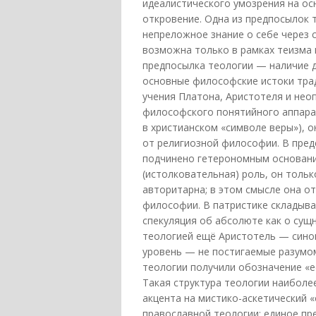
идеалистического умозрения на ос
откровение. Одна из предпосылок
непреложное знание о себе через 
возможна только в рамках теизма 
предпосылка теологии — наличие 
основные философские истоки трад
учения Платона, Аристотеля и нео
философского понятийного аппара
в христианском «символе веры»), о
от религиозной философии. В пре
подчинено гетерономным основани
(истолковательная) роль, он толь
авторитарна; в этом смысле она о
философии. В патристике складыва
спекуляция об абсолюте как о сущн
теологией ещё Аристотель — синон
уровень — не постигаемые разумом
теологии получили обозначение «е
Такая структура теологии наиболе
акцента на мистико-аскетический 
православной теологии: единое пре