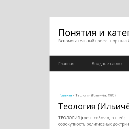
Понятия и кате
Вспомогательный проект портала
Главная
Вводное слово
Вы здесь
Главная
» Теология (Ильичёв, 1983)
Теология (Ильичё
ТЕОЛОГИЯ (греч. εολονία, от eóς -
совокупность религиозных доктрин