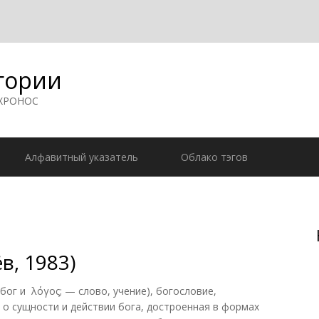
гории
 ХРОНОС
Алфавитный указатель
Облако тэгов
в, 1983)
 бог и λόγος; — слово, учение), богословие,
 о сущности и действии бога, достроенная в формах