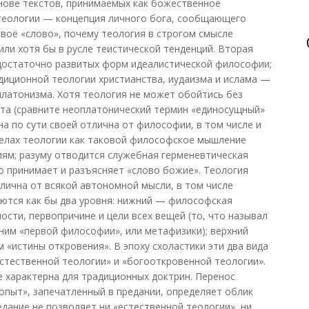
нове текстов, принимаемых как божественное
 теологии — концепция личного бога, сообщающего
своё «слово», почему теология в строгом смысле
или хотя бы в русле теистической тенденций. Вторая
достаточно развитых форм идеалистической философии;
иционной теологии христианства, иудаизма и ислама —
платонизма. Хотя теология не может обойтись без
та (сравните неоплатонический термин «единосущный»
на по сути своей отлична от философии, в том числе и
делах теологии как таковой философское мышление
ям; разуму отводится служебная герменевтическая
ко принимает и разъясняет «слово божие». Теология
тлична от всякой автономной мысли, в том числе
ются как бы два уровня: нижний — философская
ости, первопричине и цели всех вещей (то, что называл
им «первой философии», или метафизики); верхний
 «истины откровения». В эпоху схоластики эти два вида
стественной теологии» и «богооткровенной теологии».
е характерна для традиционных доктрин. Перенос
«опыт», запечатленный в предании, определяет облик
дание не позволяет ни «естественной теологии», ни