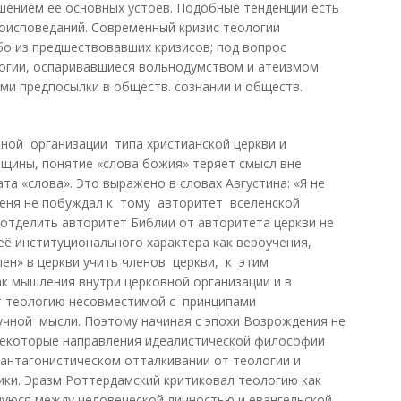
шением её основных устоев. Подобные тенденции есть
роисповеданий. Современный кризис теологии
бо из предшествовавших кризисов; под вопрос
логии, оспаривавшиеся вольнодумством и атеизмом
ыми предпосылки в обществ. сознании и обществ.
ной организации типа христианской церкви и
щины, понятие «слова божия» теряет смысл вне
та «слова». Это выражено в словах Августина: «Я не
меня не побуждал к тому авторитет вселенской
отделить авторитет Библии от авторитета церкви не
её институционального характера как вероучения,
ен» в церкви учить членов церкви, к этим
к мышления внутри церковной организации и в
т теологию несовместимой с принципами
ной мысли. Поэтому начиная с эпохи Возрождения не
 некоторые направления идеалистической философии
антагонистическом отталкивании от теологии и
ики. Эразм Роттердамский критиковал теологию как
ящуюся между человеческой личностью и евангельской