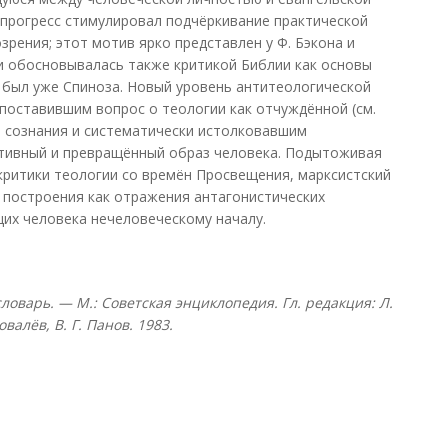
прогресс стимулировал подчёркивание практической
рения; этот мотив ярко представлен у Ф. Бэкона и
и обосновывалась также критикой Библии как основы
и был уже Спиноза. Новый уровень антитеологической
поставившим вопрос о теологии как отчуждённой (см.
 сознания и систематически истолковавшим
ативный и превращённый образ человека. Подытоживая
ритики теологии со времён Просвещения, марксистский
 построения как отражения антагонистических
их человека нечеловеческому началу.
оварь. — М.: Советская энциклопедия. Гл. редакция: Л.
овалёв, В. Г. Панов. 1983.