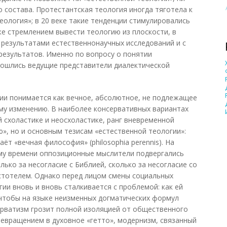
 состава. Протестантская теология иногда тяготела к
еология»; в 20 веке такие тенденции стимулировались
же стремлением вывести теологию из плоскости, в
результатами естественнонаучных исследований и с
езультатов. Именно по вопросу о понятии
зошлись ведущие представители диалектической
ии понимается как вечное, абсолютное, не подлежащее
му изменению. В наиболее консервативных вариантах
й схоластике и неосхоластике, ранг вневременной
ю», но и основным тезисам «естественной теологии»:
ёт «вечная философия» (philosophia perennis). На
ому времени оппозиционные мыслители подвергались
лько за несогласие с Библией, сколько за несогласие со
стотелем. Однако перед лицом смены социальных
ии вновь и вновь сталкивается с проблемой: как ей
чтобы на языке неизменных догматических формул
ерватизм грозит полной изоляцией от общественного
ревращением в духовное «гетто», модернизм, связанный