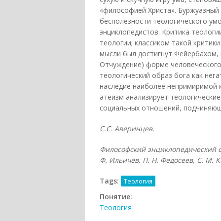
«философией Христа». Буржуазный 
бесполезности теологического умоз
энциклопедистов. Критика теологи
теологии; классиком такой критик
мысли был достигнут Фейербахом, 
Отчуждение) форме человеческого
теологический образ бога как нег
наследие наиболее непримиримой к
атеизм анализирует теологические
социальных отношений, подчиняющ
С.С. Аверинцев.
Философский энциклопедический сл
Ф. Ильичёв, П. Н. Федосеев, С. М. К
Tags:
Теология
Понятие:
Теология