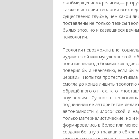
с «обмирщением» религии,— разру
также в истории теологии всех ве
существенно глубже, чем какой-ли
поставлены не только тезисы тео
былых эпох, но и казавшиеся вечн
психологии.
Теология невозможна вне социаль
иудаистской или мусульманской об
понятия «народа божия» как адреса
поверил бы и Евангелию, если бы 
церкви». Попытка протестантизма 
смогла до конца лишить теологию 
обращённого от тех, кто «поставл
поучаемым. Сущность теологии ка
подчинении её авторитетам делае
автономности философской и науч
только материалистические, но и
формировались в более или менее 
создали богатую традицию её крит
сухую и скучную игру ума, станов