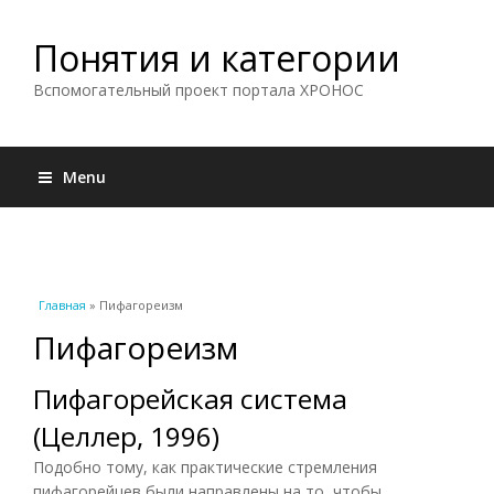
Понятия и категории
Вспомогательный проект портала ХРОНОС
Menu
Вы здесь
Главная
» Пифагореизм
Пифагореизм
Пифагорейская система
(Целлер, 1996)
Подобно тому, как практические стремления
пифагорейцев были направлены на то, чтобы