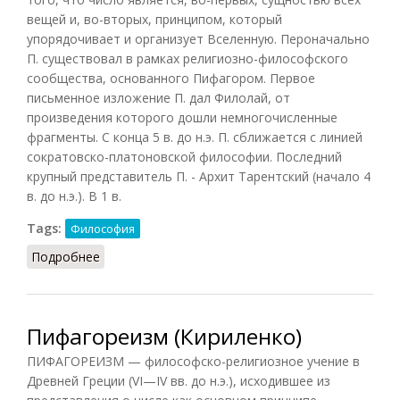
вещей и, во-вторых, принципом, который
упорядочивает и организует Вселенную. Пероначально
П. существовал в рамках религиозно-философского
сообщества, основанного Пифагором. Первое
письменное изложение П. дал Филолай, от
произведения которого дошли немногочисленные
фрагменты. С конца 5 в. до н.э. П. сближается с линией
сократовско-платоновской философии. Последний
крупный представитель П. - Архит Тарентский (начало 4
в. до н.э.). В 1 в.
Tags:
Философия
Подробнее
о Пифагореизм (Грицанов)
Пифагореизм (Кириленко)
ПИФАГОРЕИЗМ — философско-религиозное учение в
Древней Греции (VI—IV вв. до н.э.), исходившее из