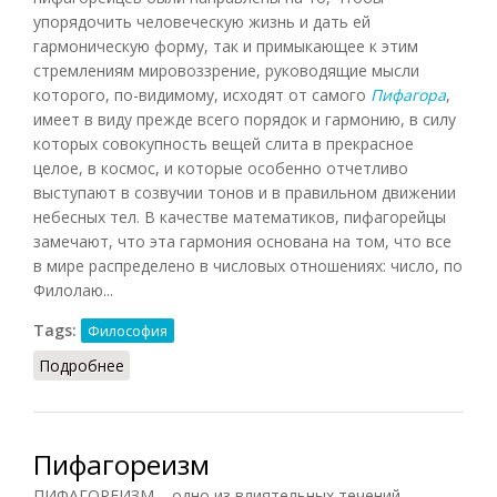
упорядочить человеческую жизнь и дать ей
гармоническую форму, так и примыкающее к этим
стремлениям мировоззрение, руководящие мысли
которого, по-видимому, исходят от самого
Пифагора
,
имеет в виду прежде всего порядок и гармонию, в силу
которых совокупность вещей слита в прекрасное
целое, в космос, и которые особенно отчетливо
выступают в созвучии тонов и в правильном движении
небесных тел. В качестве математиков, пифагорейцы
замечают, что эта гармония основана на том, что все
в мире распределено в числовых отношениях: число, по
Филолаю...
Tags:
Философия
Подробнее
о Пифагорейская система (Целлер, 1996)
Пифагореизм
ПИФАГОРЕИЗМ – одно из влиятельных течений