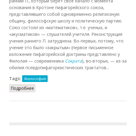
ранний П., который берет свое начало с момента
основания в Кротоне пифагорейского союза,
представлявшего собой одновременно религиозную
общину, философскую школу и политическую партию.
Союз состоял из «математиков», т.е. ученых, и
«акусматиков» — слушателей учителя. Реконструкция
учения раннего П. затруднена. Во-первых, потому, что
учение это было «закрытым» (первое письменное
изложение пифагорейской доктрины представлено у
Филолая — современника
Сократа
), во-вторых, — из-за
обилия псевдопифагореистических трактатов...
Tags:
Философия
Подробнее
о Пифагореизм (Кузнецов)