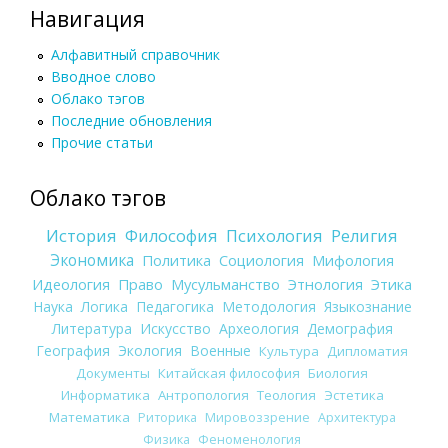
Навигация
Алфавитный справочник
Вводное слово
Облако тэгов
Последние обновления
Прочие статьи
Облако тэгов
История
Философия
Психология
Религия
Экономика
Политика
Социология
Мифология
Идеология
Право
Мусульманство
Этнология
Этика
Наука
Логика
Педагогика
Методология
Языкознание
Литература
Искусство
Археология
Демография
География
Экология
Военные
Культура
Дипломатия
Документы
Китайская философия
Биология
Информатика
Антропология
Теология
Эстетика
Математика
Риторика
Мировоззрение
Архитектура
Физика
Феноменология