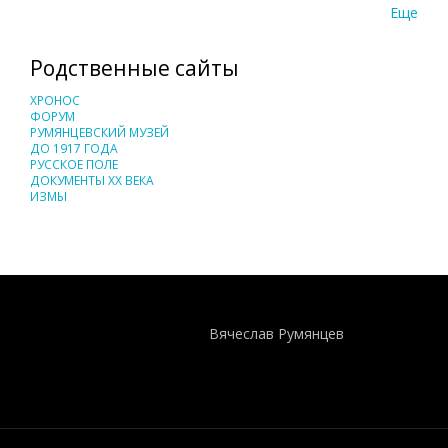
Еще
Родственные сайты
ХРОНОС
ФОРУМ
РУМЯНЦЕВСКИЙ МУЗЕЙ
ДО 1917 ГОДА
РУССКОЕ ПОЛЕ
ДОКУМЕНТЫ XX ВЕКА
ИЗМЫ
Понятия И Категории - Исторический Проект ХРОНОС
WEB-редактор
Вячеслав Румянцев