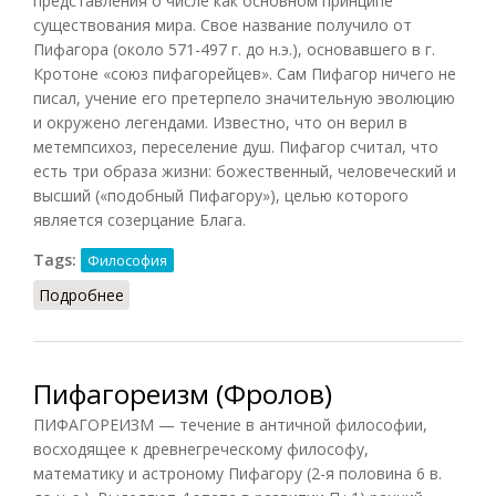
представления о числе как основном принципе
существования мира. Свое название получило от
Пифагора (около 571-497 г. до н.э.), основавшего в г.
Кротоне «союз пифагорейцев». Сам Пифагор ничего не
писал, учение его претерпело значительную эволюцию
и окружено легендами. Известно, что он верил в
метемпсихоз, переселение душ. Пифагор считал, что
есть три образа жизни: божественный, человеческий и
высший («подобный Пифагору»), целью которого
является созерцание Блага.
Tags:
Философия
Подробнее
о Пифагореизм (Кириленко)
Пифагореизм (Фролов)
ПИФАГОРЕИЗМ — течение в античной философии,
восходящее к древнегреческому философу,
математику и астроному Пифагору (2-я половина 6 в.