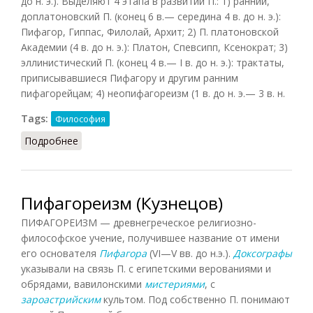
до н. э.). Выделяют 4 этапа в развитии П.: 1) ранний,
доплатоновский П. (конец 6 в.— середина 4 в. до н. э.):
Пифагор, Гиппас, Филолай, Архит; 2) П. платоновской
Академии (4 в. до н. э.): Платон, Спевсипп, Ксенократ; 3)
эллинистический П. (конец 4 в.— I в. до н. э.): трактаты,
приписывавшиеся Пифагору и другим ранним
пифагорейцам; 4) неопифагореизм (1 в. до н. э.— 3 в. н.
Tags:
Философия
Подробнее
о Пифагореизм (Фролов)
Пифагореизм (Кузнецов)
ПИФАГОРЕИЗМ — древнегреческое религиозно-
философское учение, получившее название от имени
его основателя
Пифагора
(VI—V вв. до н.э.).
Доксографы
указывали на связь П. с египетскими верованиями и
обрядами, вавилонскими
мистериями
, с
зароастрийским
культом. Под собственно П. понимают