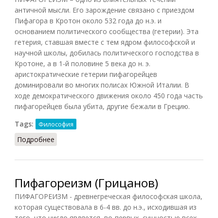
античной мысли. Его зарождение связано с приездом
Пифагора в Кротон около 532 года до н.э. и
основанием политического сообщества (гетерии). Эта
гетерия, ставшая вместе с тем ядром философской и
научной школы, добилась политического господства в
Кротоне, а в 1-й половине 5 века до н. э.
аристократические гетерии пифагорейцев
доминировали во многих полисах Южной Италии. В
ходе демократического движения около 450 года часть
пифагорейцев была убита, другие бежали в Грецию.
Tags:
Философия
Подробнее
о Пифагореизм
Пифагореизм (Грицанов)
ПИФАГОРЕИЗМ - древнегреческая философская школа,
которая существовала в 6-4 вв. до н.э., исходившая из
того, что число является, во-первых, сущностью всех