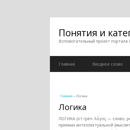
Понятия и кате
Вспомогательный проект портала
Главная
Вводное слово
Вы здесь
Главная
» Логика
Логика
ЛОГИКА (от греч. λόγος — слово, р
приемах интеллектуальной (мыслит