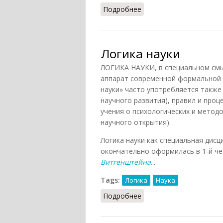
Подробнее
о Возможных миров се
Логика науки
ЛОГИКА НАУКИ, в специальном смы
аппарат современной формальной л
науки» часто употребляется также 
научного развития), правил и проц
учения о психологических и метод
научного открытия).
Логика науки как специальная дисц
окончательно оформилась в 1-й че
Витгенштейна
...
Tags:
Логика
Наука
Подробнее
о Логика науки