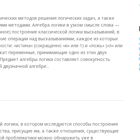
ческих методов решения логических задач, а также
ими методами. Алгебра логики в узком смысле слова —
чное) построение классической логики высказываний, в
кие операции над высказываниями, каждое из которых
ости: «истина» (сокращенно «и» или 1) и «ложь» («л» или
ужат переменные, принимающие одно из этих двух
. Предмет алгебры логики составляет совокупность
 двузначной алгебре...
 логики, в котором исследуются способы построения
йства, присущие им, а также отношения, существующие
кой проблематики можно обнаружить уже в