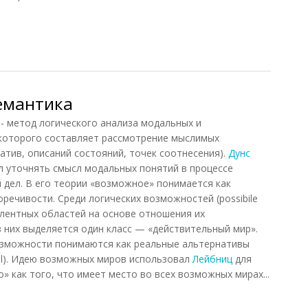
емантика
етод логического анализа модальных и
 которого составляет рассмотрение мыслимых
атив, описаний состояний, точек соотнесения).
Дунс
л уточнять смысл модальных понятий в процессе
 дел. В его теории «возможное» понимается как
речивости. Среди логических возможностей (possibile
алентных областей на основе отношения их
Из них выделяется один класс — «действительный мир».
озможности понимаются как реальные альтернативы
eal). Идею возможных миров использовал
Лейбниц
для
 как того, что имеет место во всех возможных мирах...