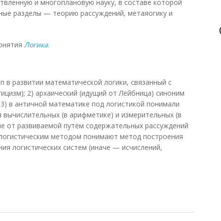
етвленную и многоплановую науку, в составе которой
ые разделы — теорию рассуждений, метаяогику и
понятия
Логика
.
тап в развитии математической логики, связанный с
гицизм); 2) архаический (идущий от Лейбница) синоним
 3) в античной математике под логистикой понимали
я вычислительных (в арифметике) и измерительных (в
ие от развиваемой путём содержательных рассуждений
 логистическим методом понимают метод построения
ия логистических систем (иначе — исчислений,