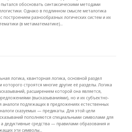
й пытался обосновать синтаксическими методами
ллогистики. Однако в подлинном смысле металогика
 с построением разнообразных логических систем и их
ематики (в метаматематике)...
ая логика, кванторная логика, основной раздел
 которого строятся многие другие её разделы. Логика
высказываний, расширением которой она является,
предложениями (высказываниями), но и их субъектно-
я аналоги подлежащих в предложениях естественных
аналоги сказуемых — предикаты. Для этой цели
ысказываний пополняются специальными символами для
 а дедуктивные средства — правилами образования и
ащих эти символы...