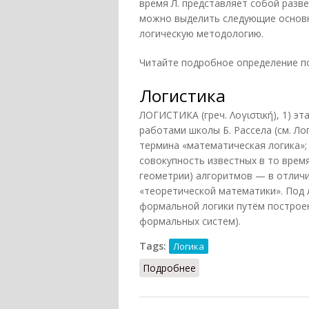
время Л. представляет собой разв
можно выделить следующие основн
логическую методологию.
Читайте подробное определение 
Логистика
ЛОГИСТИКА (греч. Λογιστική), 1) э
работами школы
Б. Рассела
(см. Ло
термина «математическая логика»;
совокупность известных в то врем
геометрии) алгоритмов — в отлич
«теоретической математики». Под
формальной логики путём построен
формальных систем).
Tags:
Логика
Подробнее
о Логистика