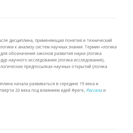
мантика
сле дисциплина, применяющая понятия и технический
огики к анализу систем научных знания. Термин «логика
для обозначения законов развития науки (логика
едур научного исследования (логика исследования),
ологических предпосылках научных открытий (логика
иплина начала развиваться в середине 19 века и
тверти 20 века под влиянием идей Фреге,
Рассела
и