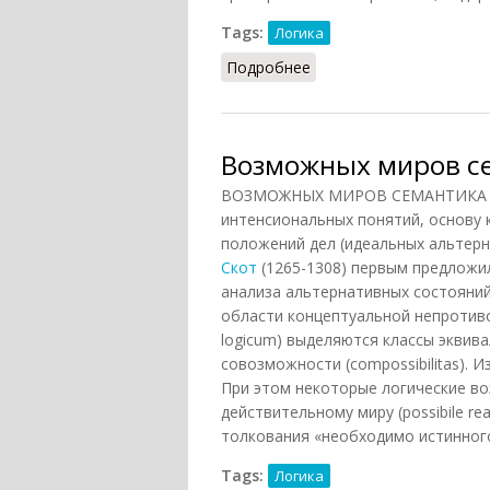
Tags:
Логика
Подробнее
о Логика предикатов
Возможных миров с
ВОЗМОЖНЫХ МИРОВ СЕМАНТИКА - м
интенсиональных понятий, основу
положений дел (идеальных альтерн
Скот
(1265-1308) первым предложи
анализа альтернативных состояний
области концептуальной непротиво
logicum) выделяются классы эквив
совозможности (compossibilitas). 
При этом некоторые логические в
действительному миру (possibile r
толкования «необходимо истинного»
Tags:
Логика