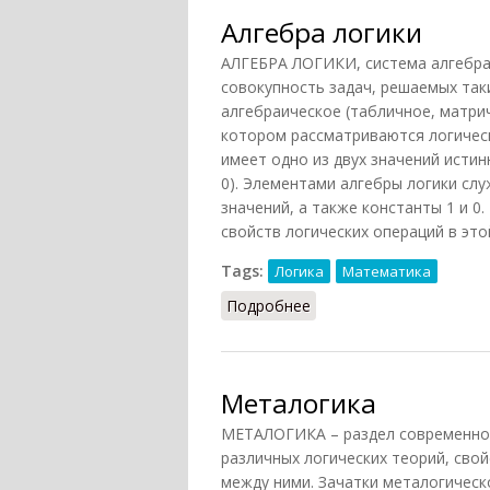
Алгебра логики
АЛГЕБРА ЛОГИКИ, система алгебраи
совокупность задач, решаемых так
алгебраическое (табличное, матри
котором рассматриваются логичес
имеет одно из двух значений истинн
0). Элементами алгебры логики сл
значений, а также константы 1 и 0
свойств логических операций в этой
Tags:
Логика
Математика
Подробнее
о Алгебра логики
Металогика
МЕТАЛОГИКА – раздел современной
различных логических теорий, сво
между ними. Зачатки металогичес