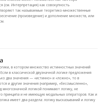
ся (см. Интерпретация) как совокупность
етворяют так называемые теоретико-множественные
ресечение (произведение) и дополнение множеств, или
см.
а
ики, в котором множество истинностных значений
 Если в классической двузначной логике предложения
ко два значения — «истинно» и «ложно», то в
тся и другие значения (например, «бессмысленно»,
под многозначной логикой понимают логику, не
о принципа и не имеющую модальных операторов. Как и
огика имеет два раздела: логику высказываний и логику