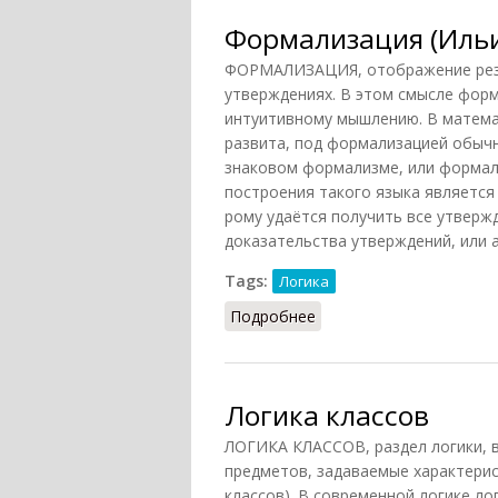
Формализация (Ильи
ФОРМАЛИЗАЦИЯ, отображение резу
утверждениях. В этом смысле фор
интуитивному мышлению. В матема
развита, под формализацией обыч
знаковом формализме, или формал
построения такого языка является
рому удаётся получить все утверж
доказательства утверждений, или 
Tags:
Логика
Подробнее
о Формализация (Ильич
Логика классов
ЛОГИКА КЛАССОВ, раздел логики, 
предметов, задаваемые характерис
классов). В современной логике ло