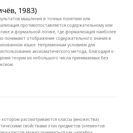
чёв, 1983)
льтатов мышления в точных понятиях или
мализация противопоставляется содержательному или
тике и формальной логике, где формализация наиболее
но понимают отображение содержательного знания в
изованном языке. Непременным условием для
 использование аксиоматического метода, благодаря к-
дения теории из небольшого числа принимаемых без
аксиом.
ёв, 1983)
в котором рассматриваются классы (множества)
тическими свойствами этих предметов (элементов
гика классов может пониматься как «алгебра