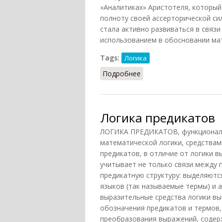
«Аналитиках» Аристотеля, которы
полноту своей ассерторической си
стала активно развиваться в связи
использованием в обосновании мат
Tags:
Логика
Подробнее
о Металогика
Логика предикатов
ЛОГИКА ПРЕДИКАТОВ, функциональн
математической логики, средствами
предикатов, в отличие от логики 
учитывает не только связи между 
предикатную структуру: выделяютс
языков (так называемые термы) и 
выразительные средства логики в
обозначения предикатов и термов,
преобразования выражений, содерж