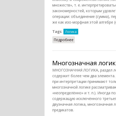
множеств», т. е. интерпретировать
закономерностей, которым удовл
операции: объединение (сумма), пе
же как изо-морфная этой алгебре (
Tags:
Логика
Подробнее
о Логика классов
Многозначная логик
МНОГОЗНАЧНАЯ ЛОГИКА, раздел лог
содержит более чем два элемента.
при интерпретации принимают толь
многозначной логике рассматриваю
«неопределённо» и т. п.). Иногда 
содержащую исключённого третьег
двузначная логика, многозначная л
предикатов.