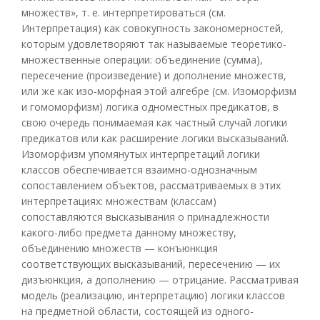
множеств», т. е. интерпретироваться (см.
Интерпретация) как совокупность закономерностей,
которым удовлетворяют так называемые теоретико-
множественные операции: объединение (сумма),
пересечение (произведение) и дополнение множеств,
или же как изо-морфная этой алгебре (см. Изоморфизм
и гомоморфизм) логика одноместных предикатов, в
свою очередь понимаемая как частный случай логики
предикатов или как расширение логики высказываний.
Изоморфизм упомянутых интерпретаций логики
классов обеспечивается взаимно-однозначным
сопоставлением объектов, рассматриваемых в этих
интерпретациях: множествам (классам)
сопоставляются высказывания о принадлежности
какого-либо предмета данному множеству,
объединению множеств — конъюнкция
соответствующих высказываний, пересечению — их
дизъюнкция, а дополнению — отрицание. Рассматривая
модель (реализацию, интерпретацию) логики классов
на предметной области, состоящей из одного-