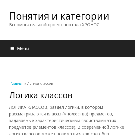
Понятия и категории
Вспомогательный проект портала ХРОНОС
Menu
Вы здесь
Главная
» Логика классов
Логика классов
ЛОГИКА КЛАССОВ, раздел логики, в котором
рассматриваются классы (множества) предметов,
задаваемые характеристическими свойствами этих
предметов (элементов классов). В современной логике
логика классов может пониматься как «алгебра