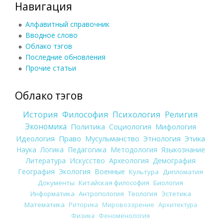
Навигация
Алфавитный справочник
Вводное слово
Облако тэгов
Последние обновления
Прочие статьи
Облако тэгов
История
Философия
Психология
Религия
Экономика
Политика
Социология
Мифология
Идеология
Право
Мусульманство
Этнология
Этика
Наука
Логика
Педагогика
Методология
Языкознание
Литература
Искусство
Археология
Демография
География
Экология
Военные
Культура
Дипломатия
Документы
Китайская философия
Биология
Информатика
Антропология
Теология
Эстетика
Математика
Риторика
Мировоззрение
Архитектура
Физика
Феноменология