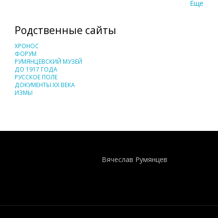
Еще
Родственные сайты
ХРОНОС
ФОРУМ
РУМЯНЦЕВСКИЙ МУЗЕЙ
ДО 1917 ГОДА
РУССКОЕ ПОЛЕ
ДОКУМЕНТЫ XX ВЕКА
ИЗМЫ
Понятия И Категории - Исторический Проект ХРОНОС
WEB-редактор
Вячеслав Румянцев