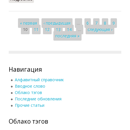
Страницы
« первая
‹ предыдущая
…
6
7
8
9
10
11
12
13
14
…
следующая ›
последняя »
Навигация
Алфавитный справочник
Вводное слово
Облако тэгов
Последние обновления
Прочие статьи
Облако тэгов