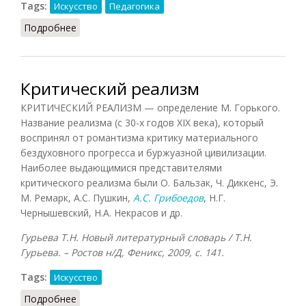
Tags:
Искусство
Педагогика
Подробнее
о Изобразительное искусство
Критический реализм
КРИТИЧЕСКИЙ РЕАЛИЗМ — определение М. Горького.
Название реализма (с 30-х годов XIX века), который
воспринял от романтизма критику материального
бездуховного прогресса и буржуазной цивилизации.
Наиболее выдающимися представителями
критического реализма были О. Бальзак, Ч. Диккенс, Э.
М. Ремарк, А.С. Пушкин,
А.С. Грибоедов
, Н.Г.
Чернышевский, Н.А. Некрасов и др.
Гурьева Т.Н. Новый литературный словарь / Т.Н.
Гурьева. – Ростов н/Д, Феникс, 2009, с. 141.
Tags:
Искусство
Подробнее
о Критический реализм