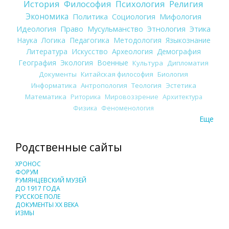
История
Философия
Психология
Религия
Экономика
Политика
Социология
Мифология
Идеология
Право
Мусульманство
Этнология
Этика
Наука
Логика
Педагогика
Методология
Языкознание
Литература
Искусство
Археология
Демография
География
Экология
Военные
Культура
Дипломатия
Документы
Китайская философия
Биология
Информатика
Антропология
Теология
Эстетика
Математика
Риторика
Мировоззрение
Архитектура
Физика
Феноменология
Еще
Родственные сайты
ХРОНОС
ФОРУМ
РУМЯНЦЕВСКИЙ МУЗЕЙ
ДО 1917 ГОДА
РУССКОЕ ПОЛЕ
ДОКУМЕНТЫ XX ВЕКА
ИЗМЫ