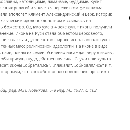
ославии, католицизме, ламаизме, буддизме. Культ
ревних религий и является пережитком фетишизма.
али апологет Климент Александрийский и церк. историк
ы языческим идолопоклонством и ссылаясь на
 божество. Однако уже в 4 веке культ иконы получили
анение. Икона на Руси стала объектом церковного,
ящие классы и духовенство широко использовали культ
етенных масс религиозной идеологии. На иконе в виде
 цари, члены их семей. Усиленно насаждая веру в иконы,
кобы присуща чудодейственная сила. Служители культа
а": иконы „обретались", „плакали", „обновлялись" и т.
отворными, что способствовало повышению престижа
. ред. М.П. Новикова. 7-е изд. М., 1987, с. 103.