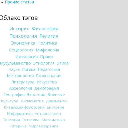
Прочие статьи
Облако тэгов
История
Философия
Психология
Религия
Экономика
Политика
Социология
Мифология
Идеология
Право
Мусульманство
Этнология
Этика
Наука
Логика
Педагогика
Методология
Языкознание
Литература
Искусство
Археология
Демография
География
Экология
Военные
Культура
Дипломатия
Документы
Китайская философия
Биология
Информатика
Антропология
Теология
Эстетика
Математика
Риторика
Мировоззрение