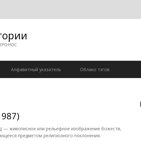
гории
 ХРОНОС
Алфавитный указатель
Облако тэгов
1987)
ид) — живописное или рельефное изображение божеств,
вляющееся предметом религиозного поклонения.