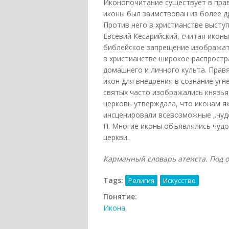
Иконопочитание существует в прав
иконы был заимствован из более д
Против него в христианстве выступ
Евсевий Кесарийский, считая икон
библейское запрещение изображать
в христианстве широкое распростр
домашнего и личного культа. Прав
икон для внедрения в сознание угн
святых часто изображались князья,
церковь утверждала, что иконам я
инсценировали всевозможные „чудес
П. Многие иконы объявлялись чуд
церкви.
Карманный словарь атеиста. Под общ
Tags:
Религия
Искусство
Понятие:
Икона