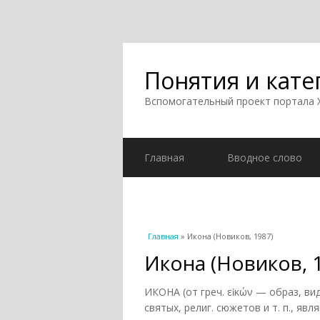
Понятия и кате
Вспомогательный проект портала
Главная
Вводное слово
Вы здесь
Главная
» Икона (Новиков, 1987)
Икона (Новиков, 
ИКОНА (от греч. εἰκών — образ, в
святых, религ. сюжетов и т. п., я