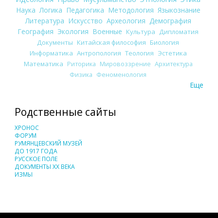
Наука
Логика
Педагогика
Методология
Языкознание
Литература
Искусство
Археология
Демография
География
Экология
Военные
Культура
Дипломатия
Документы
Китайская философия
Биология
Информатика
Антропология
Теология
Эстетика
Математика
Риторика
Мировоззрение
Архитектура
Физика
Феноменология
Еще
Родственные сайты
ХРОНОС
ФОРУМ
РУМЯНЦЕВСКИЙ МУЗЕЙ
ДО 1917 ГОДА
РУССКОЕ ПОЛЕ
ДОКУМЕНТЫ XX ВЕКА
ИЗМЫ