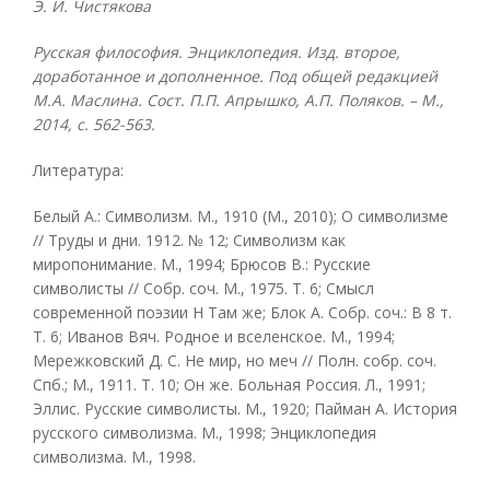
Э. И. Чистякова
Русская философия. Энциклопедия. Изд. второе,
доработанное и дополненное. Под общей редакцией
М.А. Маслина. Сост. П.П. Апрышко, А.П. Поляков. – М.,
2014, с. 562-563.
Литература:
Белый А.: Символизм. М., 1910 (М., 2010); О символизме
// Труды и дни. 1912. № 12; Символизм как
миропонимание. М., 1994; Брюсов В.: Русские
символисты // Собр. соч. М., 1975. Т. 6; Смысл
современной поэзии Н Там же; Блок А. Собр. соч.: В 8 т.
Т. 6; Иванов Вяч. Родное и вселенское. М., 1994;
Мережковский Д. С. Не мир, но меч // Полн. собр. соч.
Спб.; М., 1911. Т. 10; Он же. Больная Россия. Л., 1991;
Эллис. Русские символисты. М., 1920; Пайман А. История
русского символизма. М., 1998; Энциклопедия
символизма. М., 1998.