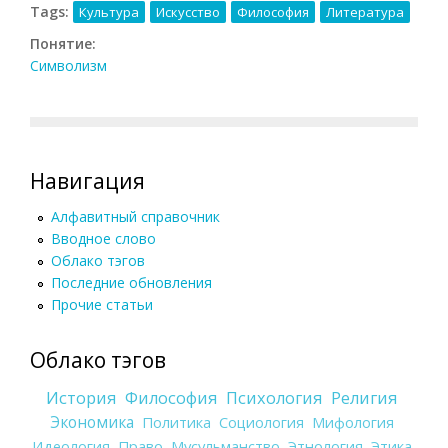
Tags:
Культура
Искусство
Философия
Литература
Понятие:
Символизм
Навигация
Алфавитный справочник
Вводное слово
Облако тэгов
Последние обновления
Прочие статьи
Облако тэгов
История
Философия
Психология
Религия
Экономика
Политика
Социология
Мифология
Идеология
Право
Мусульманство
Этнология
Этика