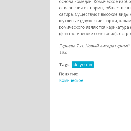
основа комедии. Комическое изоб
отклонения от нормы, общественн
сатира. Существуют высокие виды к
шутливые (дружеские шаржи, калам
комического являются карикатура 
(фантастические сочетания), остро
Гурьева Т.Н. Новый литературный сл
133.
Tags:
Искусство
Понятие:
Комическое