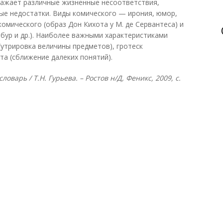
ражает различные жизненные несоответствия,
ые недостатки. Виды комического — ирония, юмор,
омического (образ Дон Кихота у М. де Сервантеса) и
бур и др.). Наиболее важными характеристиками
(утрировка величины предметов), гротеск
та (сближение далеких понятий).
оварь / Т.Н. Гурьева. – Ростов н/Д, Феникс, 2009, с.