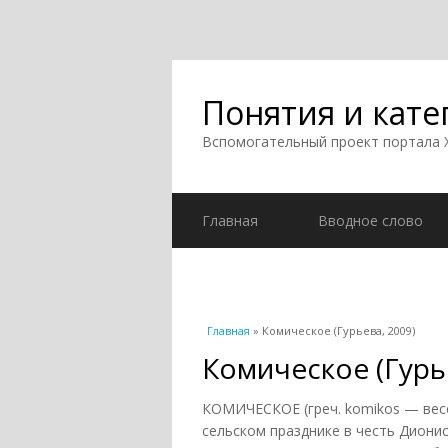
Понятия и кате
Вспомогательный проект портала
Главная
Вводное слово
Вы здесь
Главная
» Комическое (Гурьева, 2009)
Комическое (Гурь
КОМИЧЕСКОЕ (греч. komikos — вес
сельском празднике в честь Дионис