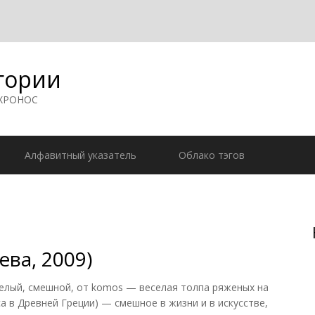
гории
 ХРОНОС
Алфавитный указатель
Облако тэгов
ева, 2009)
елый, смешной, от komos — веселая толпа ряженых на
а в Древней Греции) — смешное в жизни и в искусстве,