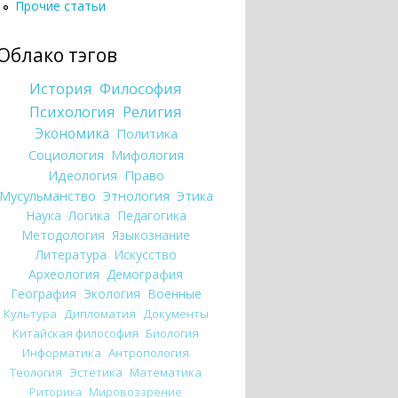
Прочие статьи
Облако тэгов
История
Философия
Психология
Религия
Экономика
Политика
Социология
Мифология
Идеология
Право
Мусульманство
Этнология
Этика
Наука
Логика
Педагогика
Методология
Языкознание
Литература
Искусство
Археология
Демография
География
Экология
Военные
Культура
Дипломатия
Документы
Китайская философия
Биология
Информатика
Антропология
Теология
Эстетика
Математика
Риторика
Мировоззрение