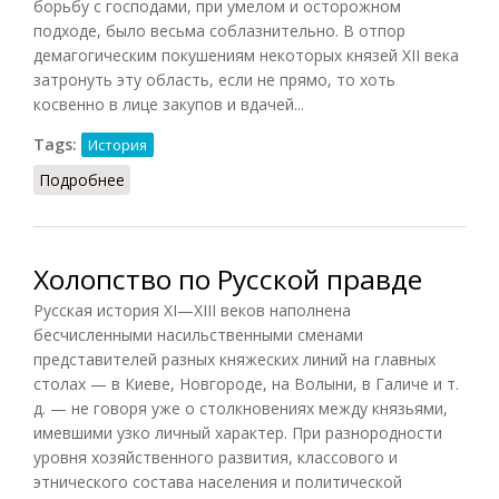
борьбу с господами, при умелом и осторожном
подходе, было весьма соблазнительно. В отпор
демагогическим покушениям некоторых князей XII века
затронуть эту область, если не прямо, то хоть
косвенно в лице закупов и вдачей...
Tags:
История
Подробнее
о Холопство и холопы в период феодальной
раздробленности
Холопство по Русской правде
Русская история XI—XIII веков наполнена
бесчисленными насильственными сменами
представителей разных княжеских линий на главных
столах — в Киеве, Новгороде, на Волыни, в Галиче и т.
д. — не говоря уже о столкновениях между князьями,
имевшими узко личный характер. При разнородности
уровня хозяйственного развития, классового и
этнического состава населения и политической