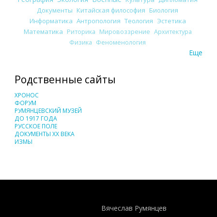
Документы
Китайская философия
Биология
Информатика
Антропология
Теология
Эстетика
Математика
Риторика
Мировоззрение
Архитектура
Физика
Феноменология
Еще
Родственные сайты
ХРОНОС
ФОРУМ
РУМЯНЦЕВСКИЙ МУЗЕЙ
ДО 1917 ГОДА
РУССКОЕ ПОЛЕ
ДОКУМЕНТЫ XX ВЕКА
ИЗМЫ
Понятия И Категории - Исторический Проект ХРОНОС
WEB-редактор
Вячеслав Румянцев