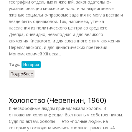
географии отдельных княжений, законодательно-
указная реакция княжеской власти на выдвигаемые
жизнью социально-правовые задания не могла всегда и
везде быть одинаковой. Так, например, утечка
населения из политического центра со среднего.
Днепра, очевидно, невыгодная и для великого
княжения Киевского, и для связанного с ним княжения
Переяславского, и для династических претензий
Мономаховичей XII века...
Tags:
История
Подробнее
о Холопство по Русской правде
Холопство (Черепнин, 1960)
К несвободным людям принадлежали холопы. В
отношении холопа феодал был полным собственником.
Судя по актам, холопы — это «полные люди», на
которых у господина имелись «полные грамоты». «А