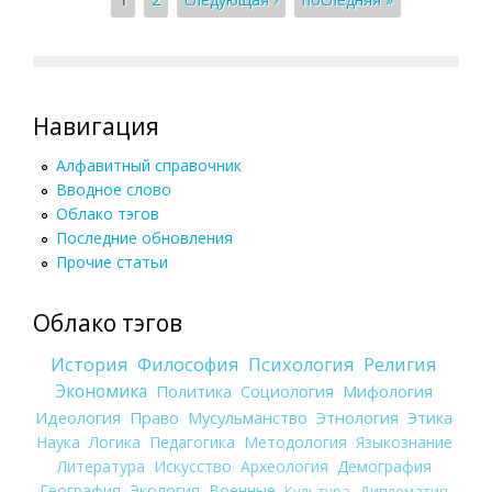
Страницы
Навигация
Алфавитный справочник
Вводное слово
Облако тэгов
Последние обновления
Прочие статьи
Облако тэгов
История
Философия
Психология
Религия
Экономика
Политика
Социология
Мифология
Идеология
Право
Мусульманство
Этнология
Этика
Наука
Логика
Педагогика
Методология
Языкознание
Литература
Искусство
Археология
Демография
География
Экология
Военные
Культура
Дипломатия