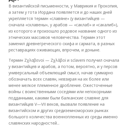
В византийской письменности, у Маврикия и Прокопия,
а затем у гота Иордана появляется и до наших дней
укрепляется термин «славяне» (у византийцев —
сначала «склавены», у арабов — «саклаб» и «сакалиб»),
из которого и произошло родовое название одного из
этнических массивов человечества. Термин этот
заменил древнегреческого скифа и сармата, в разных
реставрациях оживающих, впрочем, и доныне.
Термин Ζχλαβενοἰ — Ζχλάβοἰ и sclaveni получил сначала
у византийцев и арабов, а потом, вероятно, и у персов
универсальный объемлющий смысл, начав суммарно
обозначать всех славян, невзирая на их более или
менее мелкое племенное дробление. Ожесточенные
войны с воинственными соседями или непокорными
подданными, какими были балканские славяне для
византийцев V—VII веков, вызвали появление на
византийском и других средиземноморских рынках
большого количества военнопленных из среды именно
славянских народностей...