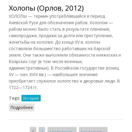
Холопы (Орлов, 2012)
ХОЛОПЫ — термин употреблявшийся в период
Киевской Руси для обозначения рабов. Холопом —
рабом можно было стать в результате пленения,
самопродажи, продажи за долги или преступление,
женитьбы на холопке. До конца XV в. холопы
составляли большинство работавших на барской
земле. Они также выполняли обязанности княжеских и
боярских слуг (в том числе военных,
административных). В Российском государстве (конец
XV — нач. XVIII вв.) — наибольшее значение
приобретает служилое холопство и дворовые люди. В
1722—1724 гг.
Tags:
История
Подробнее
о Холопы (Орлов, 2012)
1
2
следующая ›
последняя »