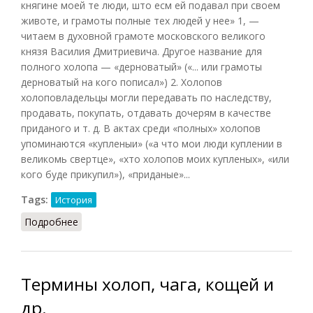
княгине моей те люди, што есм ей подавал при своем
животе, и грамоты полные тех людей у нее»
1
, —
читаем в духовной грамоте московского великого
князя Василия Дмитриевича. Другое название для
полного холопа — «дерноватый» («... или грамоты
дерноватый на кого пописал») 2. Холопов
холоповладельцы могли передавать по наследству,
продавать, покупать, отдавать дочерям в качестве
приданого и т. д. В актах среди «полных» холопов
упоминаются «купленыи» («а что мои люди куплении в
великомь свертце», «хто холопов моих купленых», «или
кого буде прикупил»), «приданые»...
Tags:
История
Подробнее
о Холопство (Черепнин, 1960)
Термины холоп, чага, кощей и
др.