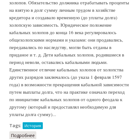
холопов. Обязательство должника отрабатывать проценты
на взятую в долг сумму личным трудом в хозяйстве
кредитора и создавало временную (до уплаты долга)
холопскую зависимость. Юридическое положение
кабальных холопов до конца 16 века регулировалось
общехолопскими нормами и указами: они продавались,
передавались по наследству, могли быть отданы в
приданое и т. д. Дети кабальных холопов, родившиеся в
период неволи, оставались кабальными людьми.
Единственное отличие кабальных холопов от холопства
других разрядов заключалось (до указа 1 февраля 1597
года) в возможности прекращения кабальной зависимости
путем выплаты долга, что на практике означало переход
по инициативе кабальных холопов от одного феодала к
другому (который и предоставлял необходимую для
уплаты долга сумму)...
Tags:
История
Подробнее
о Кабальные холопы