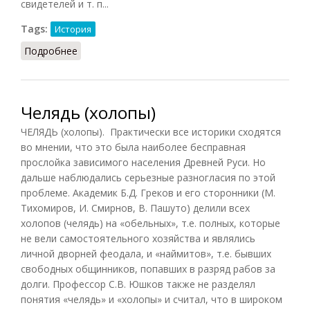
свидетелей и т. п...
Tags:
История
Подробнее
о Холопы (СИЭ, 1974)
Челядь (холопы)
ЧЕЛЯДЬ (холопы). Практически все историки сходятся
во мнении, что это была наиболее бесправная
прослойка зависимого населения Древней Руси. Но
дальше наблюдались серьезные разногласия по этой
проблеме. Академик Б.Д. Греков и его сторонники (М.
Тихомиров, И. Смирнов, В. Пашуто) делили всех
холопов (челядь) на «обельных», т.е. полных, которые
не вели самостоятельного хозяйства и являлись
личной дворней феодала, и «наймитов», т.е. бывших
свободных общинников, попавших в разряд рабов за
долги. Профессор С.В. Юшков также не разделял
понятия «челядь» и «холопы» и считал, что в широком