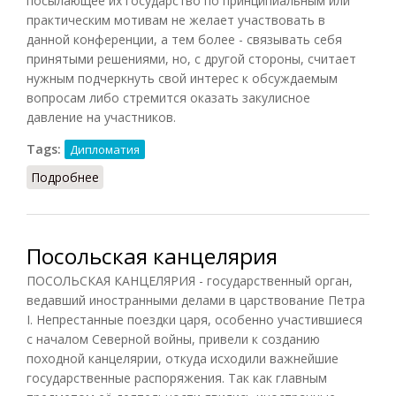
посылающее их государство по принципиальным или
практическим мотивам не желает участвовать в
данной конференции, а тем более - связывать себя
принятыми решениями, но, с другой стороны, считает
нужным подчеркнуть свой интерес к обсуждаемым
вопросам либо стремится оказать закулисное
давление на участников.
Tags:
Дипломатия
Подробнее
о Наблюдатели (Вышинский, 1948)
Посольская канцелярия
ПОСОЛЬСКАЯ КАНЦЕЛЯРИЯ - государственный орган,
ведавший иностранными делами в царствование Петра
I. Непрестанные поездки царя, особенно участившиеся
с началом Северной войны, привели к созданию
походной канцелярии, откуда исходили важнейшие
государственные распоряжения. Так как главным