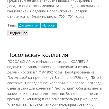
предметом её деятельности явились иностранные
дела, то она стала именоваться походной Посольской
канцелярией. Создание Посольской канцелярии
относится приблизительно к 1700-1701 годов.
Tags:
Дипломатия
История
Подробнее
о Посольская канцелярия
Посольская коллегия
ПОСОЛЬСКАЯ (или Иностранных дел) КОЛЛЕГИЯ -
ведомство, занимавшееся внешнеполитическими
делами России в 1718-1802 годы. Преобразована из
Посольской канцелярии (...). В феврале 1720 года Пётр I
составил "Определение" коллегии, а в апреле 1720 года
была издана для коллегии "Инструкция". Оба документа
завершили организацию коллегии. Во главе её стояли
президент (канцлер) и его заместитель (вице-канцлер).
Членами ее являлись тайной канцелярии советник,