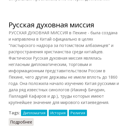
Русская духовная миссия
РУССКАЯ ДУХОВНАЯ МИССИЯ в Пекине - была создана
и направлена в Китай официально в целях
"пастырского надзора за потомством албазинцев" и
распространения христианства среди китайцев.
Фактически Русская духовная миссия являлась
негласным дипломатическим, торговым и
информационным представительством России в
Пекине, чего другие державы не имели вплоть до 1860
года. Она положила начало изучению Китая русскими и
дала ряд известных синологов (Иакинф Бичурин,
Палладий Кафаров и др.), труды которых имеют
крупнейшее значение для мирового китаеведения.
Tags:
Дипломатия
История
Религия
Подробнее
о Русская духовная миссия