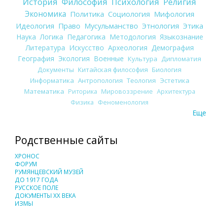
История
Философия
Психология
Религия
Экономика
Политика
Социология
Мифология
Идеология
Право
Мусульманство
Этнология
Этика
Наука
Логика
Педагогика
Методология
Языкознание
Литература
Искусство
Археология
Демография
География
Экология
Военные
Культура
Дипломатия
Документы
Китайская философия
Биология
Информатика
Антропология
Теология
Эстетика
Математика
Риторика
Мировоззрение
Архитектура
Физика
Феноменология
Еще
Родственные сайты
ХРОНОС
ФОРУМ
РУМЯНЦЕВСКИЙ МУЗЕЙ
ДО 1917 ГОДА
РУССКОЕ ПОЛЕ
ДОКУМЕНТЫ XX ВЕКА
ИЗМЫ