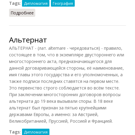
Tags:
Дипломатия
География
Подробнее
о Реки международные
Альтернат
АЛЬТЕРНАТ - (лат. altemare - чередоваться) - правило,
состоящее в том, что в экземпляре двустороннего или
многостороннего акта, предназначающегося для
данной договаривающейся стороны, её наименование,
имя главы этого государства и его уполномоченных, а
также подписи последних ставятся на первом месте.
Это первенство строго соблюдается во всём тексте.
При заключении многосторонних договоров вопросы
альтерната до 19 века вызывали споры. В 18 веке
альтернат был признан за пятью крупнейшими
державами Европы, а именно: за Австрией,
Великобританией, Пруссией, Россией и Францией.
Tags:
Дипломатия