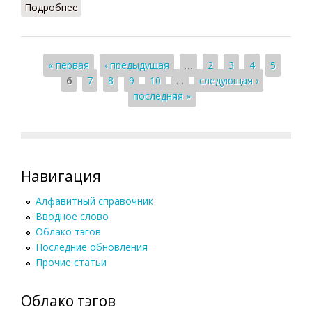
Подробнее
о Аутентичный текст
Страницы
« первая
‹ предыдущая
…
2
3
4
5
6
7
8
9
10
…
следующая ›
последняя »
Навигация
Алфавитный справочник
Вводное слово
Облако тэгов
Последние обновления
Прочие статьи
Облако тэгов