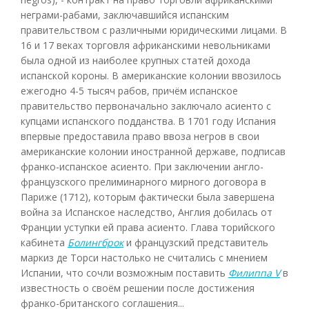
неграми-рабами, заключавшийся испанским
правительством с различными юридическими лицами. В
16 и 17 веках торговля африканскими невольниками
была одной из наиболее крупных статей дохода
испанской короны. В американские колонии ввозилось
ежегодно 4-5 тысяч рабов, причём испанское
правительство первоначально заключало асиенто с
купцами испанского подданства. В 1701 году Испания
впервые предоставила право ввоза негров в свои
американские колонии иностранной державе, подписав
франко-испанское асиенто. При заключении англо-
французского прелиминарного мирного договора в
Париже (1712), которым фактически была завершена
война за Испанское наследство, Англия добилась от
Франции уступки ей права асиенто. Глава торийского
кабинета
Болингброк
и французский представитель
маркиз де Торси настолько не считались с мнением
Испании, что сочли возможным поставить
Филиппа V
в
известность о своём решении после достижения
франко-британского соглашения...