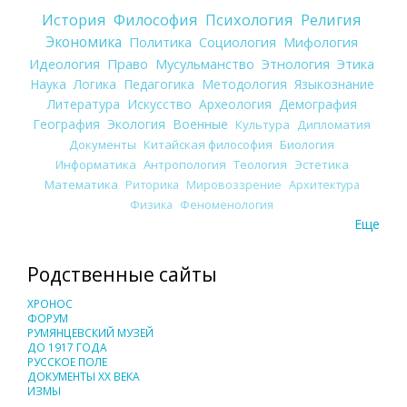
История
Философия
Психология
Религия
Экономика
Политика
Социология
Мифология
Идеология
Право
Мусульманство
Этнология
Этика
Наука
Логика
Педагогика
Методология
Языкознание
Литература
Искусство
Археология
Демография
География
Экология
Военные
Культура
Дипломатия
Документы
Китайская философия
Биология
Информатика
Антропология
Теология
Эстетика
Математика
Риторика
Мировоззрение
Архитектура
Физика
Феноменология
Еще
Родственные сайты
ХРОНОС
ФОРУМ
РУМЯНЦЕВСКИЙ МУЗЕЙ
ДО 1917 ГОДА
РУССКОЕ ПОЛЕ
ДОКУМЕНТЫ XX ВЕКА
ИЗМЫ