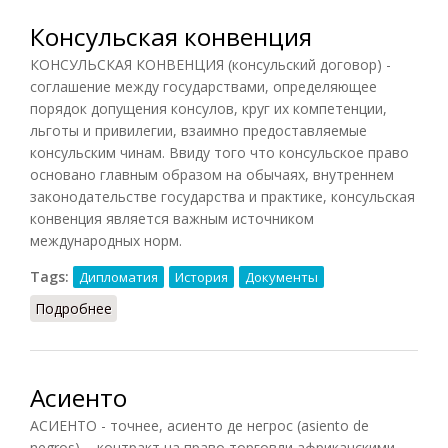
Консульская конвенция
КОНСУЛЬСКАЯ КОНВЕНЦИЯ (консульский договор) -
соглашение между государствами, определяющее
порядок допущения консулов, круг их компетенции,
льготы и привилегии, взаимно предоставляемые
консульским чинам. Ввиду того что консульское право
основано главным образом на обычаях, внутреннем
законодательстве государства и практике, консульская
конвенция является важным источником
международных норм.
Tags:
Дипломатия
История
Документы
Подробнее
о Консульская конвенция
Асиенто
АСИЕНТО - точнее, асиенто де негрос (asiento de
negros), - контракт на право торговли африканскими