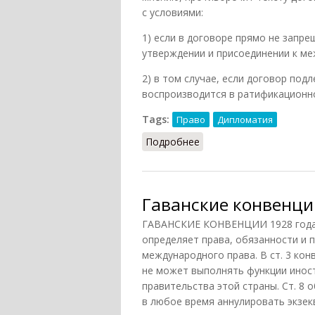
с условиями:
1) если в договоре прямо не запре
утверждении и присоединении к ме
2) в том случае, если договор под
воспроизводится в ратификационн
Tags:
Право
Дипломатия
Подробнее
о Оговорка к междунар
Гаванские конвенци
ГАВАНСКИЕ КОНВЕНЦИИ 1928 года. 
определяет права, обязанности и 
международного права. В ст. 3 ко
не может выполнять функции иност
правительства этой страны. Ст. 8
в любое время аннулировать экзек