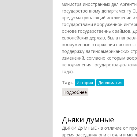
министра иностранных дел Аргентин
государственному департаменту СШ
предусматривающий исключение из
государствами вооруженной интерв
основе государственных займов. 
европейских держав, была направ
вооруженные вторжения против стр
поддержку латиноамериканских стр
изменений, согласно которым воо
неподчинения государства-должник
года).
Tags:
История
Дипломатия
Подробнее
о Драго доктрина (СИЭ,
Дьяки думные
ДЬЯКИ ДУМНЫЕ - в отличие от прос
время заседания они стояли и могл