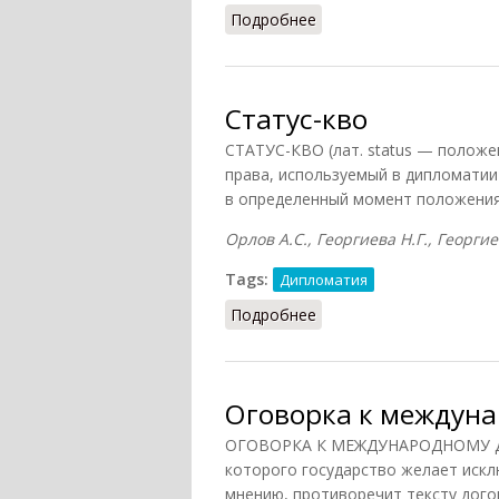
Подробнее
о Государственный сек
Статус-кво
СТАТУС-КВО (лат. status — положе
права, используемый в дипломати
в определенный момент положения
Орлов А.С., Георгиева Н.Г., Георгие
Tags:
Дипломатия
Подробнее
о Статус-кво
Оговорка к междуна
ОГОВОРКА К МЕЖДУНАРОДНОМУ ДО
которого государство желает искл
мнению, противоречит тексту дого