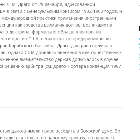
ы Л. М. Драго от 29 декабря, адресованной
А в связи с Венесуэльским кризисом 1902-1903 годов, и
 международной практики применения иностранными
енции как средства взимания долгов, возникших на
Драго доктрина, формально обращенная против
лена и против США, неоднократно предпринимавших
ан Карибского бассейна. Драго доктрина получила
ан, однако США добились внесения в нее существенных
руженное вмешательство держав допускалось в случае
а решению арбитра (см. Драго-Портера конвенция 1907
 1964)
тых дьяков имели право заседать в Боярской думе. Во
и садиться только по царскому приказу, но наравне с