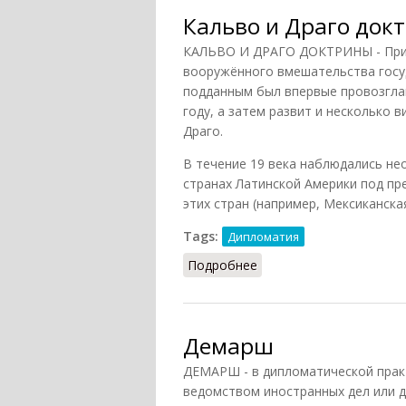
Кальво и Драго док
КАЛЬВО И ДРАГО ДОКТРИНЫ - Прин
вооружённого вмешательства госу
подданным был впервые провозгла
году, а затем развит и несколько
Драго.
В течение 19 века наблюдались не
странах Латинской Америки под пр
этих стран (например, Мексиканска
Tags:
Дипломатия
Подробнее
о Кальво и Драго докт
Демарш
ДЕМАРШ - в дипломатической прак
ведомством иностранных дел или 