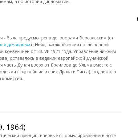
емам, а по истории дипломатии.
 - была предусмотрена договорами Версальским (ст.
м и договором
в Нейи, заключёнными после первой
й конвенцией от 23. VII 1921 года. Управление нижним
лова) оставалось в ведении европейской Дунайской
я часть Дуная вверх от Браилова до Ульма вместе с
дными (главнейшие из них Драва и Тисса), подлежала
 комиссии.
, 1964)
тический принцип, впервые сформулированный в ноте