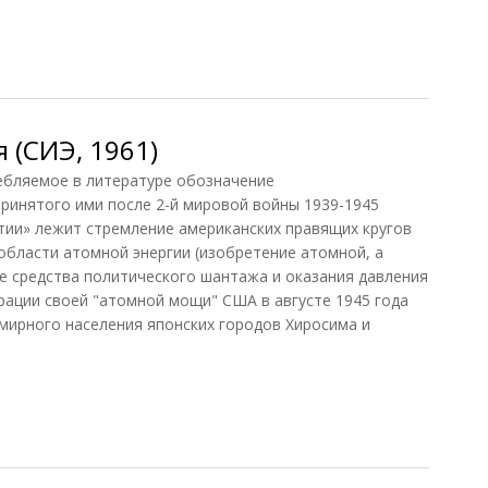
 (СИЭ, 1961)
ляемое в литературе обозначение
ринятого ими после 2-й мировой войны 1939-1945
тии» лежит стремление американских правящих кругов
области атомной энергии (изобретение атомной, а
е средства политического шантажа и оказания давления
трации своей "атомной мощи" США в августе 1945 года
мирного населения японских городов Хиросима и
(СИЭ, 1961)