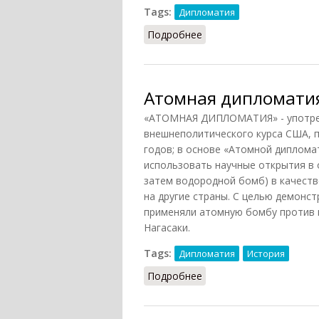
Tags:
Дипломатия
Подробнее
о Гаванские конвенции
Атомная дипломатия
«АТОМНАЯ ДИПЛОМАТИЯ» - употреб
внешнеполитического курса США, п
годов; в основе «Атомной диплома
использовать научные открытия в 
затем водородной бомб) в качеств
на другие страны. С целью демонс
применяли атомную бомбу против 
Нагасаки.
Tags:
Дипломатия
История
Подробнее
о Атомная дипломатия 