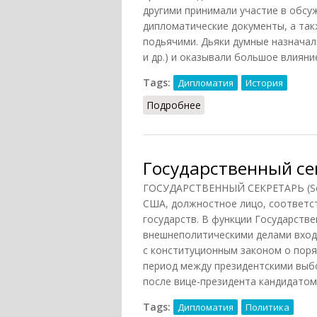
другими принимали участие в обсу
дипломатические документы, а так
подьячими. Дьяки думные назначал
и др.) и оказывали большое влияни
Tags:
Дипломатия
История
Подробнее
о Дьяки думные
Государственный се
ГОСУДАРСТВЕННЫЙ СЕКРЕТАРЬ (Secre
США, должностное лицо, соответс
государств. В функции Государств
внешнеполитическими делами вход
с конституционным законом о пор
период между президентскими выб
после вице-президента кандидатом 
Tags:
Дипломатия
Политика