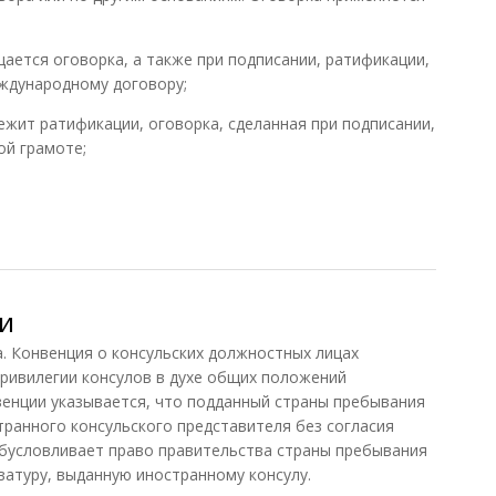
щается оговорка, а также при подписании, ратификации,
ждународному договору;
лежит ратификации, оговорка, сделанная при подписании,
ой грамоте;
одному договору
и
Конвенция о консульских должностных лицах
привилегии консулов в духе общих положений
нвенции указывается, что подданный страны пребывания
ранного консульского представителя без согласия
 обусловливает право правительства страны пребывания
ватуру, выданную иностранному консулу.