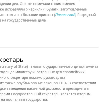
ждении дел. Они же помечали своим именем
же исправляли («чернили») бумаги, заготовленные
ись только в большие приказы (
Посольский
, Разрядный
е на государственные дела.
кретарь
tary of State) - глава государственного департамента
твующее министру иностранных дел европейских
енного секретаря помимо руководства
ит также опубликование законов США. В соответствии
ядке замещения вакантной должности президента в
орами Государственный секретарь является вторым
на пост главы государства.