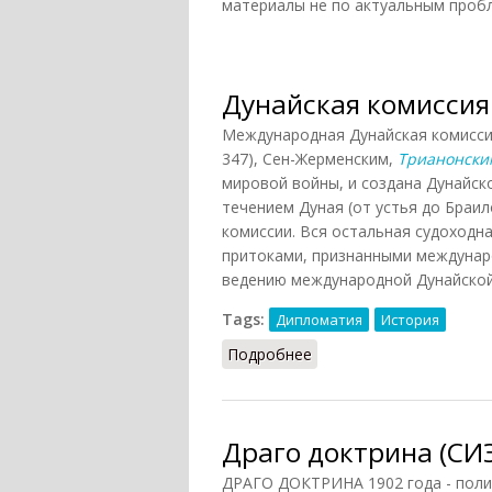
материалы не по актуальным пробл
Дунайская комиссия
Международная Дунайская комиссия
347), Сен-Жерменским,
Трианонски
мировой войны, и создана Дунайско
течением Дуная (от устья до Браи
комиссии. Вся остальная судоходна
притоками, признанными междунаро
ведению международной Дунайской
Tags:
Дипломатия
История
Подробнее
о Дунайская комиссия
Драго доктрина (СИЭ
ДРАГО ДОКТРИНА 1902 года - поли