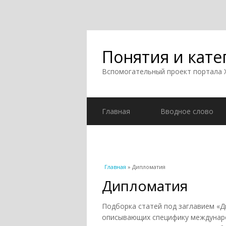
Понятия и кате
Вспомогательный проект портала
Главная
Вводное слово
Вы здесь
Главная
» Дипломатия
Дипломатия
Подборка статей под заглавием «Д
описывающих специфику междунаро