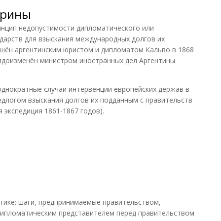
трины
цип недопустимости дипломатического или
дарств для взыскания международных долгов их
шён аргентинским юристом и дипломатом Кальво в 1868
 видоизменён министром иностранных дел Аргентины
однократные случаи интервенции европейских держав в
едлогом взыскания долгов их подданным с правительств
я экспедиция 1861-1867 годов).
рины
тике: шаги, предпринимаемые правительством,
дипломатическим представителем перед правительством