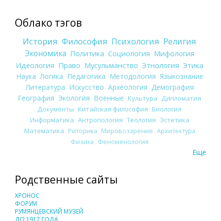
Облако тэгов
История
Философия
Психология
Религия
Экономика
Политика
Социология
Мифология
Идеология
Право
Мусульманство
Этнология
Этика
Наука
Логика
Педагогика
Методология
Языкознание
Литература
Искусство
Археология
Демография
География
Экология
Военные
Культура
Дипломатия
Документы
Китайская философия
Биология
Информатика
Антропология
Теология
Эстетика
Математика
Риторика
Мировоззрение
Архитектура
Физика
Феноменология
Еще
Родственные сайты
ХРОНОС
ФОРУМ
РУМЯНЦЕВСКИЙ МУЗЕЙ
ДО 1917 ГОДА