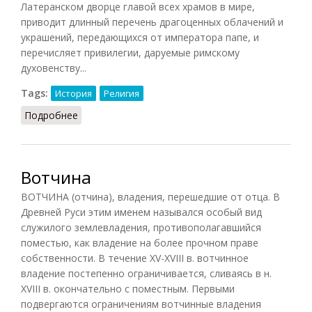
Латеранском дворце главой всех храмов в мире,
приводит длинный перечень драгоценных облачений и
украшений, передающихся от императора папе, и
перечисляет привилегии, даруемые римскому
духовенству...
Tags:
История
Религия
Подробнее
о Константинов дар (Филатов, 2011)
Вотчина
ВОТЧИНА (отчина), владения, перешедшие от отца. В
Древней Руси этим именем назывался особый вид
служилого землевладения, противополагавшийся
поместью, как владение на более прочном праве
собственности. В течение XV-XVIII в. вотчинное
владение постепенно ограничивается, сливаясь в н.
XVIII в. окончательно с поместным. Первыми
подвергаются ограничениям вотчинные владения