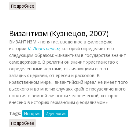
Подробнее
о Полемология (Филатов)
Византизм (Кузнецов, 2007)
ВИЗАНТИЗМ - понятие, введенное в философию
истории
К. Леонтьевым
, который определяет его
следующим образом: «Византизм в государстве значит
самодержавие. В религии он значит христианство с
определенными чертами, отличающими его от
западных церквей, от ересей и расколов. В
нравственном мире... византийский идеал не имеет того
высокого и во многих случаях крайне преувеличенного
понятия о земной личности человеческой, которое
внесено в историю германским феодализмом».
Tags:
История
Идеология
Подробнее
о Византизм (Кузнецов, 2007)