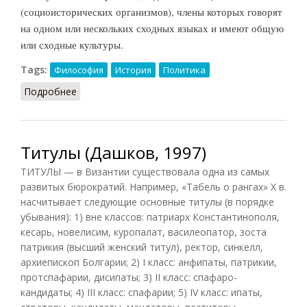
(социоисторических организмов), члены которых говорят
на одном или нескольких сходных языках и имеют общую
или сходные культуры.
Tags:
Философия
История
Политика
Подробнее
о Народ (Кузнецов, 2007)
Титулы (Дашков, 1997)
ТИТУЛЫ — в Византии существовала одна из самых
развитых бюрократий. Например, «Табель о рангах» X в.
насчитывает следующие основные титулы (в порядке
убывания): 1) вне классов: патриарх Константинополя,
кесарь, новелисим, куропалат, василеопатор, зоста
патрикия (высший женский титул), ректор, синкелл,
архиепископ Болгарии; 2) I класс: анфипаты, патрикии,
протспафарии, дисипаты; 3) II класс: спафаро-
кандидаты; 4) III класс: спафарии; 5) IV класс: ипаты,