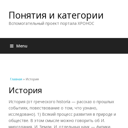
Понятия и категории
Вспомогательный проект портала ХРОНОС
Menu
Вы здесь
Главная
» История
История
История (от греческого historía — рассказ о прошлых
событиях, повествование о том, что узнано,
исследовано). 1) Всякий процесс развития в природе и
обществе. В этом смысле можно говорить об И.
мироздания, И. Земли, И. отдельных наук — физики,