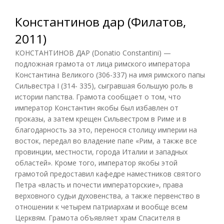
Константинов дар (Филатов,
2011)
КОНСТАНТИНОВ ДАР (Donatio Constantini) —
подложная грамота от лица римского императора
Константина Великого (306-337) на имя римского папы
Сильвестра I (314- 335), сыгравшая большую роль в
истории папства. Грамота сообщает о том, что
император Константин якобы был избавлен от
проказы, а затем крещен Сильвестром в Риме и в
благодарность за это, перенося столицу империи на
восток, передал во владение папе «Рим, а также все
провинции, местности, города Италии и западных
областей». Кроме того, император якобы этой
грамотой предоставил кафедре наместников святого
Петра «власть и почести императорские», права
верховного судьи духовенства, а также первенство в
отношении к четырем патриархам и вообще всем
Церквям. Грамота объявляет храм Спасителя в