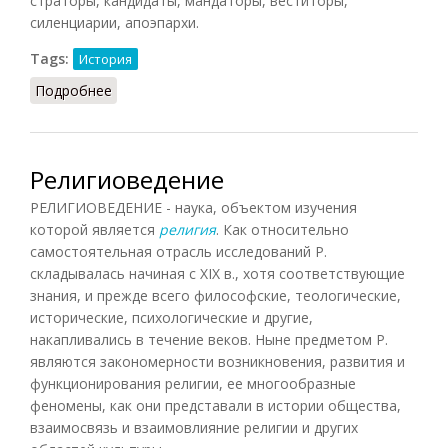
страторы, кандидаты, мандаторы, веститоры,
силенциарии, апоэпархи.
Tags:
История
Подробнее
о Титулы (Дашков, 1997)
Религиоведение
РЕЛИГИОВЕДЕНИЕ - наука, объектом изучения
которой является
религия
. Как относительно
самостоятельная отрасль исследований Р.
складывалась начиная с XIX в., хотя соответствующие
знания, и прежде всего философские, теологические,
исторические, психологические и другие,
накапливались в течение веков. Ныне предметом Р.
являются закономерности возникновения, развития и
функционирования религии, ее многообразные
феномены, как они представали в истории общества,
взаимосвязь и взаимовлияние религии и других