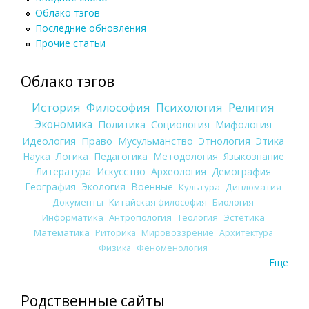
Облако тэгов
Последние обновления
Прочие статьи
Облако тэгов
История
Философия
Психология
Религия
Экономика
Политика
Социология
Мифология
Идеология
Право
Мусульманство
Этнология
Этика
Наука
Логика
Педагогика
Методология
Языкознание
Литература
Искусство
Археология
Демография
География
Экология
Военные
Культура
Дипломатия
Документы
Китайская философия
Биология
Информатика
Антропология
Теология
Эстетика
Математика
Риторика
Мировоззрение
Архитектура
Физика
Феноменология
Еще
Родственные сайты