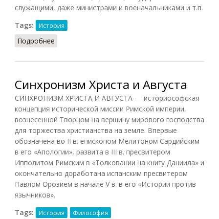
служащими, даже министрами и военачальниками и т.п.
Tags:
История
Подробнее
о Рабство (Кузнецов, 2007)
Синхронизм Христа и Августа
СИНХРОНИЗМ ХРИСТА И АВГУСТА — историософская
концепция исторической миссии Римской империи,
вознесенной Творцом на вершину мирового господства
для торжества христианства на земле. Впервые
обозначена во II в. епископом Мелитоном Сардийским
в его «Апологии», развита в III в. пресвитером
Ипполитом Римским в «Толковании на книгу Даниила» и
окончательно доработана испанским пресвитером
Павлом Орозием в начале V в. в его «Истории против
язычников».
Tags:
История
Философия