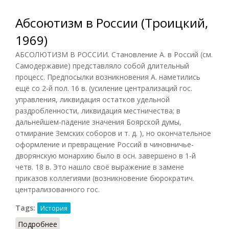
Абсоютизм в России (Троицкий,
1969)
АБСОЛЮТИЗМ В РОССИИ. Становление А. в Россий (см.
Самодержавие) представляло собой длительный
процесс. Предпосылки возникновения А. наметились
ещё со 2-й пол. 16 в. (усиление централизаций гос.
управления, ликвидация остатков удельной
раздробленности, ликвидация местничества; в
дальнейшем-падение значения Боярской думы,
отмирание Земских соборов и т. д. ), но окончательное
оформление и превращение Россий в чиновничье-
дворянскую монархию было в осн. завершено в 1-й
четв. 18 в. Это нашло своё выражение в замене
приказов коллегиями (возникновение бюрократич.
централизованного гос.
Tags:
История
Подробнее
о Абсоютизм в России (Троицкий, 1969)