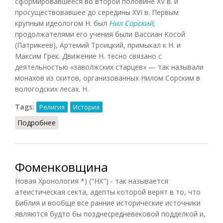
сформировавшееся во второй половине XV в. и
просуществовавшее до середины XVI в. Первым
крупным идеологом Н. был
Нил Сорский
,
продолжателями его учения были Вассиан Косой
(Патрикеев), Артемий Троицкий, примыкал к Н. и
Максим Грек. Движение Н. тесно связано с
деятельностью «заволжских старцев» — так называли
монахов из скитов, организованных Нилом Сорским в
вологодских лесах. Н.
Tags:
Религия
История
Подробнее
о Нестяжатели (Кузнецов, 2007)
Фоменковщина
Новая Хронология *) ("НХ") - так называется
атеистическая секта, адепты которой верят в то, что
Библия и вообще все ранние исторические источники
являются будто бы позднесредневековой подделкой и,