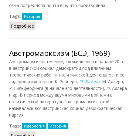
сама потребляла почти все, что производила.
Tags:
История
Подробнее
о Автаркия
Австромарксизм (БСЭ, 1969)
Австромарксизм, течение, сложившееся в начале 20 в.
в австрийской социал-демократии под влиянием
теоретических работ и политической деятельности её
лидеров и идеологов К. Реннера,
О. Бауэра
, М. Адлера,
Р. Гильфердинга (в начале его деятельности), Ф. Адлера
и др. В период между двумя мировыми войнами в
политической литературе "австромарксистской"
называлась вся австрийская социал-демократическая
партия.
Tags:
Идеология
История
Подробнее
о Австромарксизм (БСЭ, 1969)