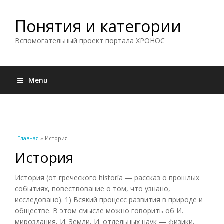
Понятия и категории
Вспомогательный проект портала ХРОНОС
Menu
Вы здесь
Главная
» История
История
История (от греческого historía — рассказ о прошлых
событиях, повествование о том, что узнано,
исследовано). 1) Всякий процесс развития в природе и
обществе. В этом смысле можно говорить об И.
мироздания, И. Земли, И. отдельных наук — физики,