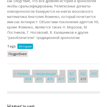
как следствие, что вся древняя история и хронология
якобы сфальсифицированы. Религиозные догматы
новохронологов базируются на книгах московского
математика Анатолия Фоменко, который почитается
ими как Антихрист. Объектами поклонения адептов НХ,
кроме Фоменко, являются также Н. Морозов, М.
Постников, Г. Носовский, В. Калашников и другие
"разоблачители" традиционной хронологии.
Tags:
История
Подробнее
о Фоменковщина
Страницы
« первая
‹ предыдущая
…
421
422
423
424
425
426
427
428
429
Навигация