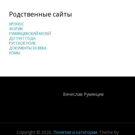
Родственные сайты
ХРОНОС
ФОРУМ
РУМЯНЦЕВСКИЙ МУЗЕЙ
ДО 1917 ГОДА
РУССКОЕ ПОЛЕ
ДОКУМЕНТЫ XX ВЕКА
ИЗМЫ
Понятия И Категории - Исторический Проект ХРОНОС
WEB-редактор
Вячеслав Румянцев
Copyright © 2026,
Понятия и категории
. Theme by