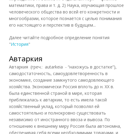
математики, права и т. д. 2) Наука, изучающая прошлое
человеческого общества во всей его конкретности и
многообразии, которое познаётся с целью понимания
его настоящего и перспектив в будущем...
Далее читайте подробное определение понятия
"
История
"
Автаркия
Автаркия (греч.: autarkeia - “нахожусь в достатке”),
самодостаточность, самоудовлетворенность в
экономике, создание замкнутого самодовлеющего
хозяйства. Экономически Россия вплоть до н. XX в.
была единственной страной в мире, которая
приближалась к автаркии, то есть имела такой
хозяйственный уклад, который позволял ей
самостоятельно и полнокровно существовать
независимо от иностранного ввоза и вывоза. По
отношению к внешнему миру Россия была автономна,
обеспечивая себя всеми необходимыми товарами, и