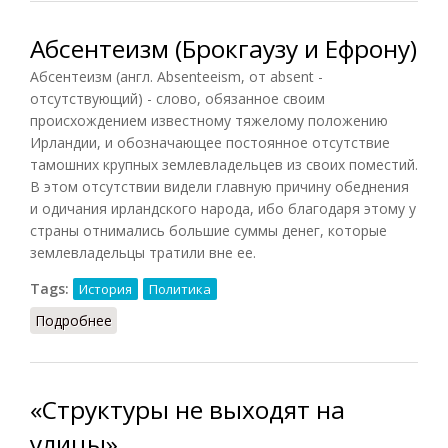
Абсентеизм (Брокгаузу и Ефрону)
Абсентеизм (англ. Absenteeism, от absent -
отсутствующий) - слово, обязанное своим
происхождением известному тяжелому положению
Ирландии, и обозначающее постоянное отсутствие
тамошних крупных землевладельцев из своих поместий.
В этом отсутствии видели главную причину обеднения
и одичания ирландского народа, ибо благодаря этому у
страны отнимались большие суммы денег, которые
землевладельцы тратили вне ее.
Tags:
История
Политика
Подробнее
о Абсентеизм (Брокгаузу и Ефрону)
«Структуры не выходят на
улицы».