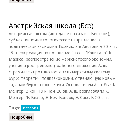
Австрийская школа (Бсэ)
Австрийская школа (иногда её называют Венской),
субъективно-психологическое направление в
политической экономии. Возникла в Австрии в 80-х гг.
19 в. как реакция на появление 1-го т. "Капитала" К.
Маркса, распространение марксистского экономии,
учения и рост революц. рабочего движения. А. ш.
стремилась противопоставить марксизму систему
бурж. теоретич. политэкономии, отвечающую новым
задачам бурж. апологетики. Основателем А. ш. был К.
Менгер. В кон. 19 и нач. 20 вв. А. ш. возглавляли К.
Менгер, Ф. Визер, Э. Бём-Баверк, Э. Сакс. В 20-е гг.
Tags:
История
Подробнее
о Австрийская школа (Бсэ)