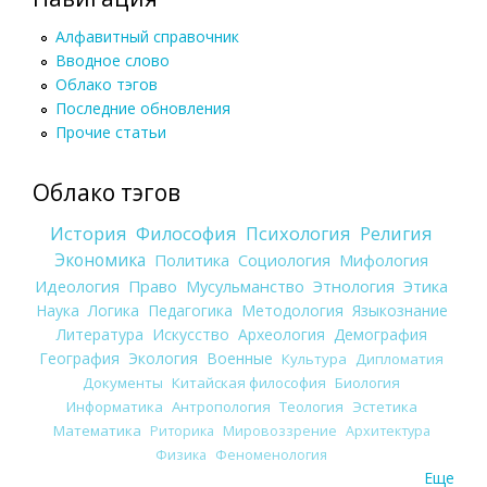
Алфавитный справочник
Вводное слово
Облако тэгов
Последние обновления
Прочие статьи
Облако тэгов
История
Философия
Психология
Религия
Экономика
Политика
Социология
Мифология
Идеология
Право
Мусульманство
Этнология
Этика
Наука
Логика
Педагогика
Методология
Языкознание
Литература
Искусство
Археология
Демография
География
Экология
Военные
Культура
Дипломатия
Документы
Китайская философия
Биология
Информатика
Антропология
Теология
Эстетика
Математика
Риторика
Мировоззрение
Архитектура
Физика
Феноменология
Еще