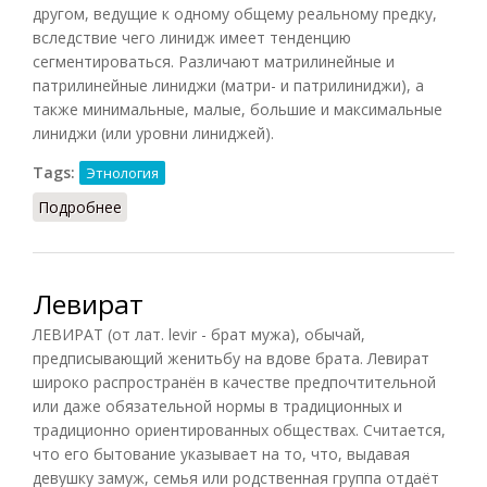
другом, ведущие к одному общему реальному предку,
вследствие чего линидж имеет тенденцию
сегментироваться. Различают матрилинейные и
патрилинейные линиджи (матри- и патрилиниджи), а
также минимальные, малые, большие и максимальные
линиджи (или уровни линиджей).
Tags:
Этнология
Подробнее
о Линидж
Левират
ЛЕВИРАТ (от лат. levir - брат мужа), обычай,
предписывающий женитьбу на вдове брата. Левират
широко распространён в качестве предпочтительной
или даже обязательной нормы в традиционных и
традиционно ориентированных обществах. Считается,
что его бытование указывает на то, что, выдавая
девушку замуж, семья или родственная группа отдаёт