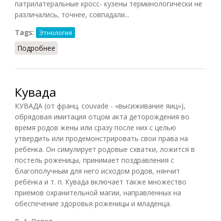
патрилатеральные кросс- кузены терминологически не
различались, точнее, совпадали...
Tags:
Этнология
Подробнее
о Кузенный брак
Кувада
КУВАДА (от франц. couvade - «высиживание яиц»),
обрядовая имитация отцом акта деторождения во
время родов жены или сразу после них с целью
утвердить или продемонстрировать свои права на
ребёнка. Он симулирует родовые схватки, ложится в
постель роженицы, принимает поздравления с
благополучным для него исходом родов, нянчит
ребёнка и т. п. Кувада включает также множество
приёмов охранительной магии, направленных на
обеспечение здоровья роженицы и младенца.