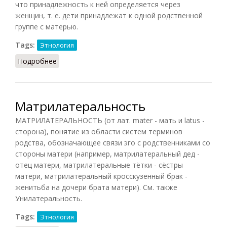
что принадлежность к ней определяется через
женщин, т. е. дети принадлежат к одной родственной
группе с матерью.
Tags:
Этнология
Подробнее
о Матрилинейность
Матрилатеральность
МАТРИЛАТЕРАЛЬНОСТЬ (от лат. mater - мать и latus -
сторона), понятие из области систем терминов
родства, обозначающее связи эго с родственниками со
стороны матери (например, матрилатеральный дед -
отец матери, матрилатеральные тётки - сёстры
матери, матрилатеральный кросскузенный брак -
женитьба на дочери брата матери). См. также
Унилатеральность.
Tags:
Этнология