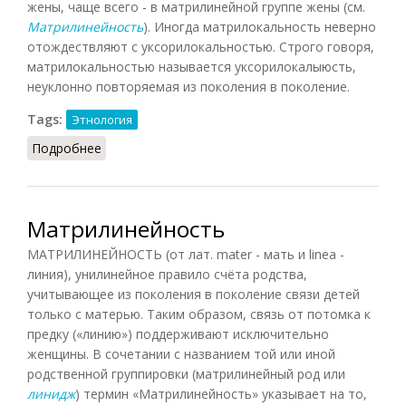
жены, чаще всего - в матрилинейной группе жены (см.
Матрилинейность
). Иногда матрилокальность неверно
отождествляют с уксорилокальностью. Строго говоря,
матрилокальностью называется уксорилокалыюсть,
неуклонно повторяемая из поколения в поколение.
Tags:
Этнология
Подробнее
о Матрилокальность
Матрилинейность
МАТРИЛИНЕЙНОСТЬ (от лат. mater - мать и linea -
линия), унилинейное правило счёта родства,
учитывающее из поколения в поколение связи детей
только с матерью. Таким образом, связь от потомка к
предку («линию») поддерживают исключительно
женщины. В сочетании с названием той или иной
родственной группировки (матрилинейный род или
линидж
) термин «Матрилинейность» указывает на то,