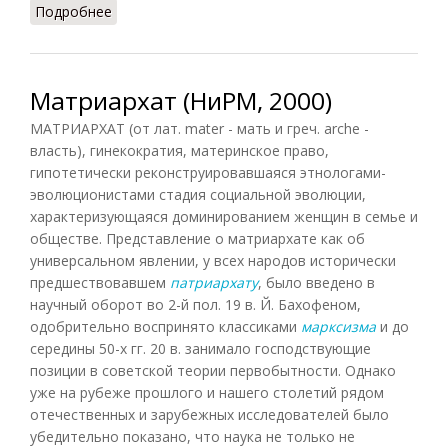
Подробнее
о Матрилатеральность
Матриархат (НиРМ, 2000)
МАТРИАРХАТ (от лат. mater - мать и греч. arche -
власть), гинекократия, материнское право,
гипотетически реконструировавшаяся этнологами-
эволюционистами стадия социальной эволюции,
характеризующаяся доминированием женщин в семье и
обществе. Представление о матриархате как об
универсальном явлении, у всех народов исторически
предшествовавшем
патриархату
, было введено в
научный оборот во 2-й пол. 19 в. Й. Бахофеном,
одобрительно воспринято классиками
марксизма
и до
середины 50-х гг. 20 в. занимало господствующие
позиции в советской теории первобытности. Однако
уже на рубеже прошлого и нашего столетий рядом
отечественных и зарубежных исследователей было
убедительно показано, что наука не только не