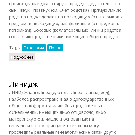
происходящие друг от друга: прадед - дед - отец - эго -
сын - внук - правнук (см. Счёт родства). Прямую линию
родства подразделяют на восходящую (от потомков к
предкам) и нисходящую, или филиацию (от предков к
потомкам). Боковые (коллатеральные) линии родства
составляют родственники, имеющие общего предка.
Tags:
Этнология
Право
Подробнее
о Линия родства (НиРМ, 2000)
Линидж
ЛИНИДЖ (англ. lineage, от лат. linea - линия, ряд),
наиболее распространённая в догосударственных
обществах форма унилинейных родственных
объединений, имеющих либо отцовскую, либо
материнскую филиацию и основанных на
генеалогическом принципе: все члены могут
проследить реальные генеалогические связи друг с