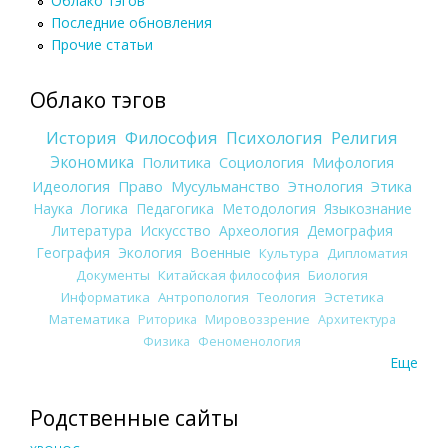
Облако тэгов
Последние обновления
Прочие статьи
Облако тэгов
История
Философия
Психология
Религия
Экономика
Политика
Социология
Мифология
Идеология
Право
Мусульманство
Этнология
Этика
Наука
Логика
Педагогика
Методология
Языкознание
Литература
Искусство
Археология
Демография
География
Экология
Военные
Культура
Дипломатия
Документы
Китайская философия
Биология
Информатика
Антропология
Теология
Эстетика
Математика
Риторика
Мировоззрение
Архитектура
Физика
Феноменология
Еще
Родственные сайты