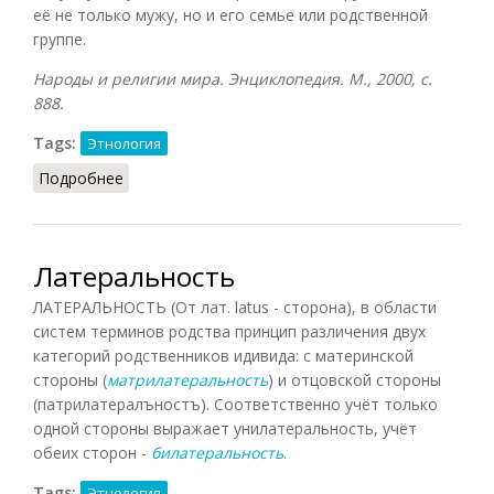
её не только мужу, но и его семье или родственной
группе.
Народы и религии мира. Энциклопедия. М., 2000, с.
888.
Tags:
Этнология
Подробнее
о Левират
Латеральность
ЛАТЕРАЛЬНОСТЬ (От лат. latus - сторона), в области
систем терминов родства принцип различения двух
категорий родственников идивида: с материнской
стороны (
матрилатеральность
) и отцовской стороны
(патрилатералъностъ). Соответственно учёт только
одной стороны выражает унилатеральность, учёт
обеих сторон -
билатеральность
.
Tags:
Этнология