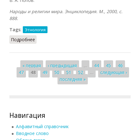
В. А. Попов.
Народы и религии мира. Энциклопедия. М., 2000, с.
888.
Tags:
Этнология
Подробнее
о Кувада
Страницы
« первая
‹ предыдущая
…
44
45
46
47
48
49
50
51
52
…
следующая ›
последняя »
Навигация
Алфавитный справочник
Вводное слово