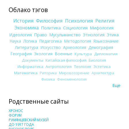
Облако тэгов
История
Философия
Психология
Религия
Экономика
Политика
Социология
Мифология
Идеология
Право
Мусульманство
Этнология
Этика
Наука
Логика
Педагогика
Методология
Языкознание
Литература
Искусство
Археология
Демография
География
Экология
Военные
Культура
Дипломатия
Документы
Китайская философия
Биология
Информатика
Антропология
Теология
Эстетика
Математика
Риторика
Мировоззрение
Архитектура
Физика
Феноменология
Еще
Родственные сайты
ХРОНОС
ФОРУМ
РУМЯНЦЕВСКИЙ МУЗЕЙ
ДО 1917 ГОДА