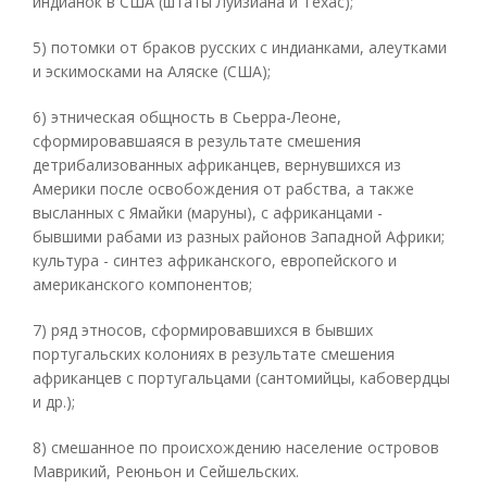
индианок в США (штаты Луизиана и Техас);
5) потомки от браков русских с индианками, алеутками
и эскимосками на Аляске (США);
6) этническая общность в Сьерра-Леоне,
сформировавшаяся в результате смешения
детрибализованных африканцев, вернувшихся из
Америки после освобождения от рабства, а также
высланных с Ямайки (маруны), с африканцами -
бывшими рабами из разных районов Западной Африки;
культура - синтез африканского, европейского и
американского компонентов;
7) ряд этносов, сформировавшихся в бывших
португальских колониях в результате смешения
африканцев с португальцами (сантомийцы, кабовердцы
и др.);
8) смешанное по происхождению население островов
Маврикий, Реюньон и Сейшельских.