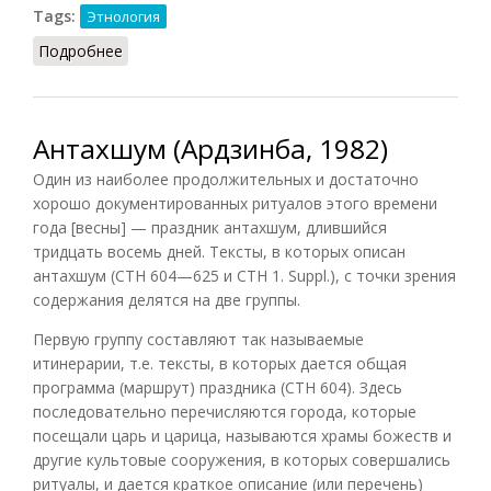
Tags:
Этнология
Подробнее
о Мела
Антахшум (Ардзинба, 1982)
Один из наиболее продолжительных и достаточно
хорошо документированных ритуалов этого времени
года [весны] — праздник антахшум, длившийся
тридцать восемь дней. Тексты, в которых описан
антахшум (СТН 604—625 и СТН 1. Suppl.), с точки зрения
содержания делятся на две группы.
Первую группу составляют так называемые
итинерарии, т.е. тексты, в которых дается общая
программа (маршрут) праздника (СТН 604). Здесь
последовательно перечисляются города, которые
посещали царь и царица, называются храмы божеств и
другие культовые сооружения, в которых совершались
ритуалы, и дается краткое описание (или перечень)