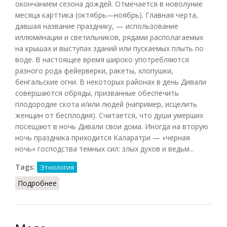
окончанием сезона дождей. Отмечается в новолуние
месяца карттика (октябрь—ноябрь). Главная черта,
давшая название празднику, — использование
иллюминации и светильников, рядами располагаемых
на крышах и выступах зданий или пускаемых плыть по
воде. В настоящее время широко употребляются
разного рода фейерверки, ракеты, хлопушки,
бенгальские огни. В некоторых районах в день Дивали
совершаются обряды, призванные обеспечить
плодородие скота и/или людей (например, исцелить
женщин от бесплодия). Считается, что души умерших
посещают в ночь Дивали свои дома. Иногда на вторую
ночь праздника приходится Каларатри — «черная
ночь» господства темных сил: злых духов и ведьм...
Tags:
Этнология
Подробнее
о Дивали