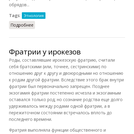
обрядов...
Tags:
Этнология
Подробнее
о Антахшум (Ардзинба, 1982)
Фратрии у ирокезов
Роды, составлявшие ирокезскую фратрию, считали
себя братскими (или, точнее, сестринскими) по
отношению друг к другу и двоюродными но отношению
к родам другой фратрии. Вследствие этого брак внутри
фратрии был первоначально запрещен. Позднее
экзогамия фратрии постепенно исчезла и экзогамным
оставался только род; но сознание родства еще долго
удерживалось между родами одной фратрии, а в
пережиточном состоянии встречалось вплоть до
последнего времени.
Фратрия выполняла функции общественного и