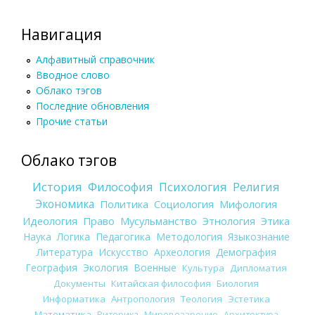
Навигация
Алфавитный справочник
Вводное слово
Облако тэгов
Последние обновления
Прочие статьи
Облако тэгов
История
Философия
Психология
Религия
Экономика
Политика
Социология
Мифология
Идеология
Право
Мусульманство
Этнология
Этика
Наука
Логика
Педагогика
Методология
Языкознание
Литература
Искусство
Археология
Демография
География
Экология
Военные
Культура
Дипломатия
Документы
Китайская философия
Биология
Информатика
Антропология
Теология
Эстетика
Математика
Риторика
Мировоззрение
Архитектура