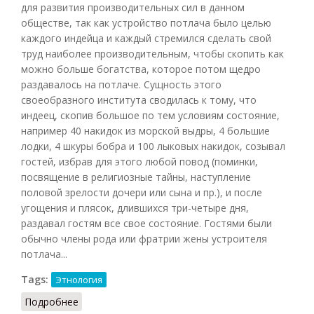
для развития производительных сил в данном
обществе, так как устройство потлача было целью
каждого индейца и каждый стремился сделать свой
труд наиболее производительным, чтобы скопить как
можно больше богатства, которое потом щедро
раздавалось на потлаче. Сущность этого
своеобразного института сводилась к тому, что
индеец, скопив большое по тем условиям состояние,
например 40 накидок из морской выдры, 4 большие
лодки, 4 шкуры бобра и 100 лыковых накидок, созывал
гостей, избрав для этого любой повод (поминки,
посвящение в религиозные тайны, наступление
половой зрелости дочери или сына и пр.), и после
угощения и плясок, длившихся три-четыре дня,
раздавал гостям все свое состояние. Гостями были
обычно члены рода или фратрии жены устроителя
потлача...
Tags:
Этнология
Подробнее
о Потлач (НА, 1959)