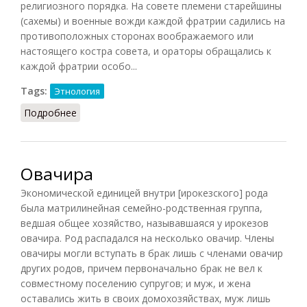
религиозного порядка. На совете племени старейшины
(сахемы) и военные вожди каждой фратрии садились на
противоположных сторонах воображаемого или
настоящего костра совета, и ораторы обращались к
каждой фратрии особо...
Tags:
Этнология
Подробнее
о Фратрии у ирокезов
Овачира
Экономической единицей внутри [ирокезского] рода
была матрилинейная семейно-родственная группа,
ведшая общее хозяйство, называвшаяся у ирокезов
овачира. Род распадался на несколько овачир. Члены
овачиры могли вступать в брак лишь с членами овачир
других родов, причем первоначально брак не вел к
совместному поселению супругов; и муж, и жена
оставались жить в своих домохозяйствах, муж лишь