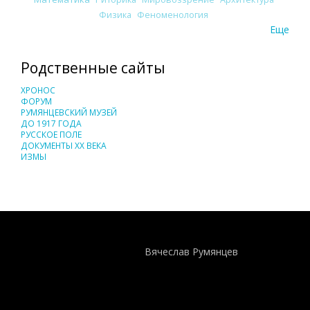
Физика
Феноменология
Еще
Родственные сайты
ХРОНОС
ФОРУМ
РУМЯНЦЕВСКИЙ МУЗЕЙ
ДО 1917 ГОДА
РУССКОЕ ПОЛЕ
ДОКУМЕНТЫ XX ВЕКА
ИЗМЫ
Понятия И Категории - Исторический Проект ХРОНОС
WEB-редактор
Вячеслав Румянцев