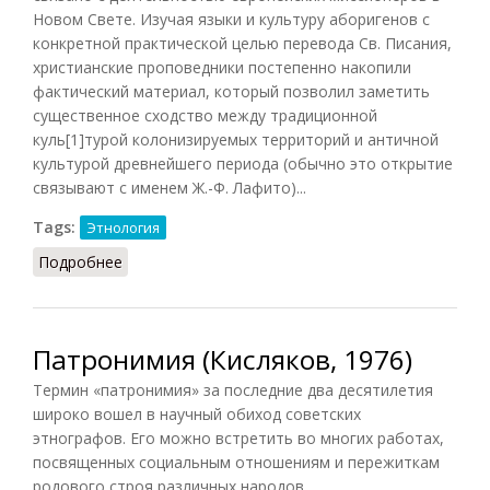
Новом Свете. Изучая языки и культуру аборигенов с
конкретной практической целью перевода Св. Писания,
христианские проповедники постепенно накопили
фактический материал, который позволил заметить
существенное сходство между традиционной
куль[1]турой колонизируемых территорий и античной
культурой древнейшего периода (обычно это открытие
связывают с именем Ж.-Ф. Лафито)...
Tags:
Этнология
Подробнее
о Этнология (Добровольский, 2016)
Патронимия (Кисляков, 1976)
Термин «патронимия» за последние два десятилетия
широко вошел в научный обиход советских
этнографов. Его можно встретить во многих работах,
посвященных социальным отношениям и пережиткам
родового строя различных народов.