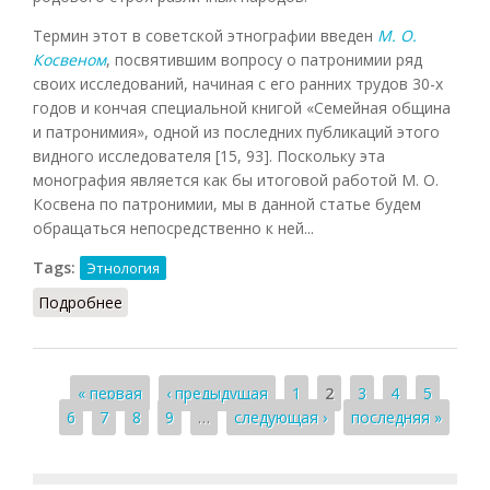
Термин этот в советской этнографии введен
М. О.
Косвеном
, посвятившим вопросу о патронимии ряд
своих исследований, начиная с его ранних трудов 30-х
годов и кончая специальной книгой «Семейная община
и патронимия», одной из последних публикаций этого
видного исследователя [15, 93]. Поскольку эта
монография является как бы итоговой работой М. О.
Косвена по патронимии, мы в данной статье будем
обращаться непосредственно к ней...
Tags:
Этнология
Подробнее
о Патронимия (Кисляков, 1976)
Страницы
« первая
‹ предыдущая
1
2
3
4
5
6
7
8
9
…
следующая ›
последняя »