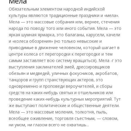
Мела
Обязательным элементом народной индийской
культуры являются традиционные праздники и «мела».
Мела — это массовые собрания или, вернее, стечения
народа по поводу того или иного события. Мела — это
яркая шумная ярмарка, это балаганы, карусели, качели
и «колеса обозрения» (но только невысокие и
приводимые в движение человеком, который шагает в
центре колеса от перегородки к перегородке и тем
самым заставляет всю систему вращаться). Мела -г это
выступления заклинателей змей, дрессировщиков
обезьян и медведей, уличных фокусников, акробатов,
танцоров и групп странствующих актеров, это
одновременно и проповеди вероучителей, и сборы
средств на каких-нибудь святых и отшельников или
проведение каких-нибудь культурных мероприятий. Тут
же выступают политические и общественные деятели.
Мела — это массовые моления, толкотня, пыль,
всеобщее оживление, торговля съестным, — словом,
ни умом, ни глазом всего не охватишь...