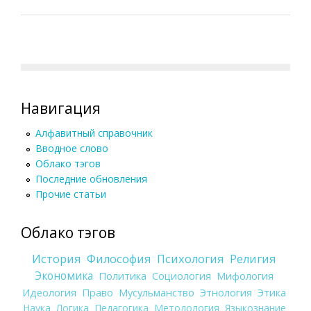
Навигация
Алфавитный справочник
Вводное слово
Облако тэгов
Последние обновления
Прочие статьи
Облако тэгов
История
Философия
Психология
Религия
Экономика
Политика
Социология
Мифология
Идеология
Право
Мусульманство
Этнология
Этика
Наука
Логика
Педагогика
Методология
Языкознание