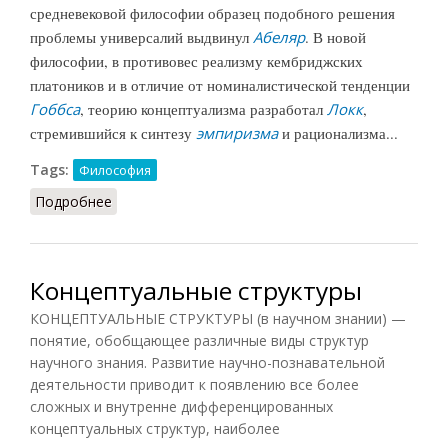
средневековой философии образец подобного решения
проблемы универсалий выдвинул
Абеляр
. В новой
философии, в противовес реализму кембриджских
платоников и в отличие от номиналистической тенденции
Гоббса
, теорию концептуализма разработал
Локк
,
стремившийся к синтезу
эмпиризма
и рационализма...
Tags:
Философия
Подробнее
о Концептуализм
Концептуальные структуры
КОНЦЕПТУАЛЬНЫЕ СТРУКТУРЫ (в научном знании) —
понятие, обобщающее различные виды структур
научного знания. Развитие научно-познавательной
деятельности приводит к появлению все более
сложных и внутренне дифференцированных
концептуальных структур, наиболее