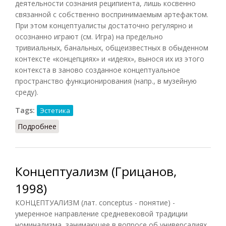
деятельности сознания реципиента, лишь косвенно
связанной с собственно воспринимаемым артефактом.
При этом концептуалисты достаточно регулярно и
осознанно играют (см. Игра) на предельно
тривиальных, банальных, общеизвестных в обыденном
контексте «концепциях» и «идеях», вынося их из этого
контекста в заново созданное концептуальное
пространство функционирования (напр., в музейную
среду).
Tags:
Эстетика
Подробнее
о Концептуализм (НФЭ, Бычков, 2010)
Концептуализм (Грицанов,
1998)
КОНЦЕПТУАЛИЗМ (лат. conceptus - понятие) -
умеренное направление средневековой традиции
номинализма, занимающее в вопросе об универсалиях