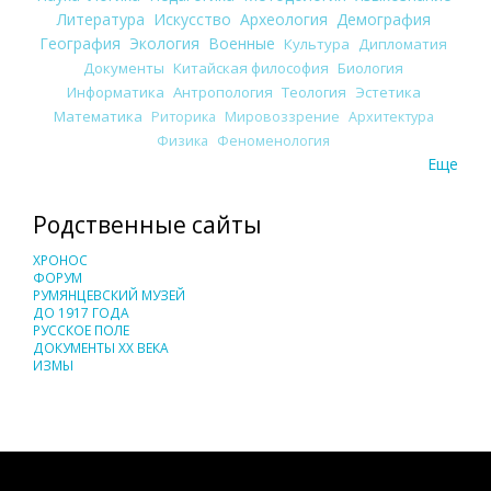
Литература
Искусство
Археология
Демография
География
Экология
Военные
Культура
Дипломатия
Документы
Китайская философия
Биология
Информатика
Антропология
Теология
Эстетика
Математика
Риторика
Мировоззрение
Архитектура
Физика
Феноменология
Еще
Родственные сайты
ХРОНОС
ФОРУМ
РУМЯНЦЕВСКИЙ МУЗЕЙ
ДО 1917 ГОДА
РУССКОЕ ПОЛЕ
ДОКУМЕНТЫ XX ВЕКА
ИЗМЫ