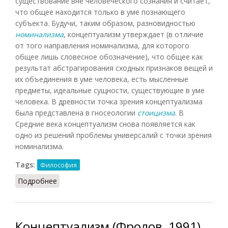
существование вне человеческого сознания и считает,
что общее находится только в уме познающего
субъекта. Будучи, таким образом, разновидностью
номинализма
, концептуализм утверждает (в отличие
от того направления номинализма, для которого
общее лишь словесное обозначение), что общее как
результат абстрагирования сходных признаков вещей и
их объединения в уме человека, есть мысленные
предметы, идеальные сущности, существующие в уме
человека. В древности точка зрения концептуализма
была представлена в гносеологии
стоицизма
. В
Средние века концептуализм снова появляется как
одно из решений проблемы универсалий с точки зрения
номинализма.
Tags:
Философия
Подробнее
о Концептуализм (Подопригора, 2013)
Концептуализм (Фролов, 1991)