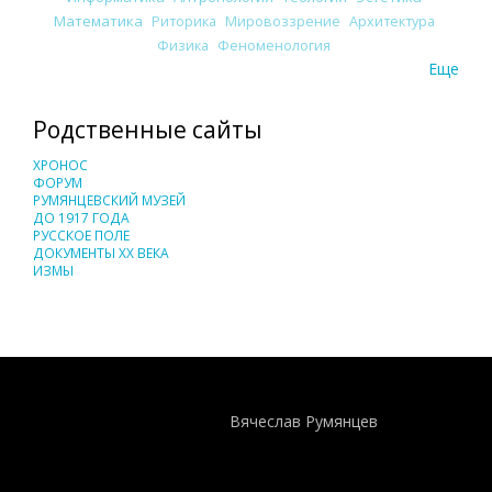
Математика
Риторика
Мировоззрение
Архитектура
Физика
Феноменология
Еще
Родственные сайты
ХРОНОС
ФОРУМ
РУМЯНЦЕВСКИЙ МУЗЕЙ
ДО 1917 ГОДА
РУССКОЕ ПОЛЕ
ДОКУМЕНТЫ XX ВЕКА
ИЗМЫ
Понятия И Категории - Исторический Проект ХРОНОС
WEB-редактор
Вячеслав Румянцев