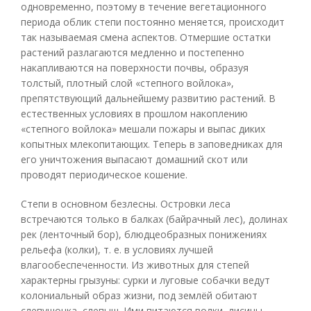
одновременно, поэтому в течение вегетационного
периода облик степи постоянно меняется, происходит
так называемая смена аспектов. Отмершие остатки
растений разлагаются медленно и постепенно
накапливаются на поверхности почвы, образуя
толстый, плотный слой «степного войлока»,
препятствующий дальнейшему развитию растений. В
естественных условиях в прошлом накоплению
«степного войлока» мешали пожары и выпас диких
копытных млекопитающих. Теперь в заповедниках для
его уничтожения выпасают домашний скот или
проводят периодическое кошение.
Степи в основном безлесны. Островки леса
встречаются только в балках (байрачный лес), долинах
рек (ленточный бор), блюдцеобразных понижениях
рельефа (колки), т. е. в условиях лучшей
влагообеспеченности. Из животных для степей
характерны грызуны: сурки и луговые собачки ведут
колониальный образ жизни, под землёй обитают
слепушонка, слепыш. Ими питаются волки, лисицы,