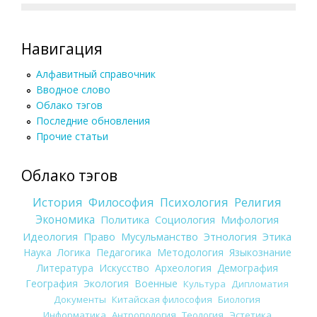
Навигация
Алфавитный справочник
Вводное слово
Облако тэгов
Последние обновления
Прочие статьи
Облако тэгов
История
Философия
Психология
Религия
Экономика
Политика
Социология
Мифология
Идеология
Право
Мусульманство
Этнология
Этика
Наука
Логика
Педагогика
Методология
Языкознание
Литература
Искусство
Археология
Демография
География
Экология
Военные
Культура
Дипломатия
Документы
Китайская философия
Биология
Информатика
Антропология
Теология
Эстетика