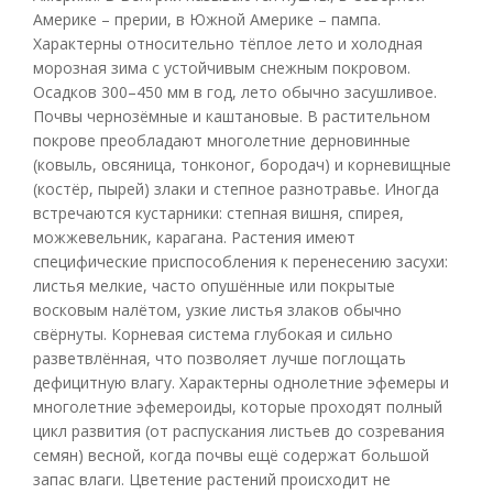
Америке – прерии, в Южной Америке – пампа.
Характерны относительно тёплое лето и холодная
морозная зима с устойчивым снежным покровом.
Осадков 300–450 мм в год, лето обычно засушливое.
Почвы чернозёмные и каштановые. В растительном
покрове преобладают многолетние дерновинные
(ковыль, овсяница, тонконог, бородач) и корневищные
(костёр, пырей) злаки и степное разнотравье. Иногда
встречаются кустарники: степная вишня, спирея,
можжевельник, карагана. Растения имеют
специфические приспособления к перенесению засухи:
листья мелкие, часто опушённые или покрытые
восковым налётом, узкие листья злаков обычно
свёрнуты. Корневая система глубокая и сильно
разветвлённая, что позволяет лучше поглощать
дефицитную влагу. Характерны однолетние эфемеры и
многолетние эфемероиды, которые проходят полный
цикл развития (от распускания листьев до созревания
семян) весной, когда почвы ещё содержат большой
запас влаги. Цветение растений происходит не