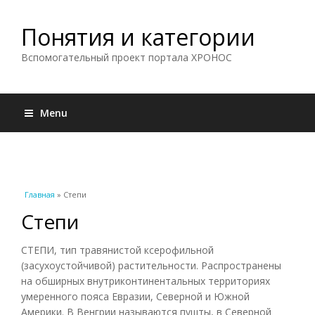
Понятия и категории
Вспомогательный проект портала ХРОНОС
Menu
Вы здесь
Главная
» Степи
Степи
СТЕПИ, тип травянистой ксерофильной
(засухоустойчивой) растительности. Распространены
на обширных внутриконтинентальных территориях
умеренного пояса Евразии, Северной и Южной
Америки. В Венгрии называются пушты, в Северной