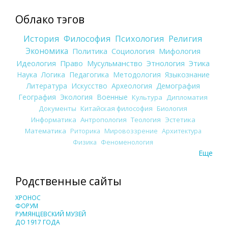
Облако тэгов
История
Философия
Психология
Религия
Экономика
Политика
Социология
Мифология
Идеология
Право
Мусульманство
Этнология
Этика
Наука
Логика
Педагогика
Методология
Языкознание
Литература
Искусство
Археология
Демография
География
Экология
Военные
Культура
Дипломатия
Документы
Китайская философия
Биология
Информатика
Антропология
Теология
Эстетика
Математика
Риторика
Мировоззрение
Архитектура
Физика
Феноменология
Еще
Родственные сайты
ХРОНОС
ФОРУМ
РУМЯНЦЕВСКИЙ МУЗЕЙ
ДО 1917 ГОДА