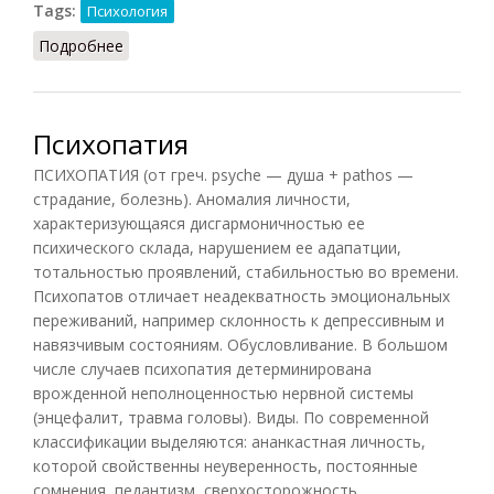
Tags:
Психология
Подробнее
о Колумбийская школа
Психопатия
ПСИХОПАТИЯ (от греч. psyche — душа + pathos —
страдание, болезнь). Аномалия личности,
характеризующаяся дисгармоничностью ее
психического склада, нарушением ее адапатции,
тотальностью проявлений, стабильностью во времени.
Психопатов отличает неадекватность эмоциональных
переживаний, например склонность к депрессивным и
навязчивым состояниям. Обусловливание. В большом
числе случаев психопатия детерминирована
врожденной неполноценностью нервной системы
(энцефалит, травма головы). Виды. По современной
классификации выделяются: ананкастная личность,
которой свойственны неуверенность, постоянные
сомнения, педантизм, сверхосторожность...