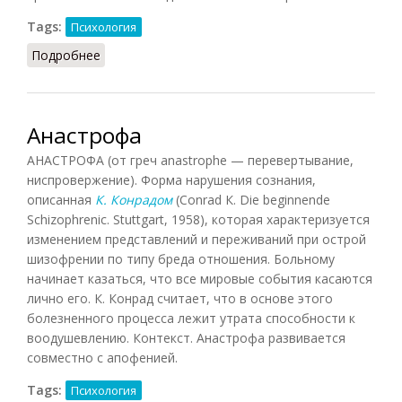
Tags:
Психология
Подробнее
о Образ представления
Анастрофа
АНАСТРОФА (от греч anastrophe — перевертывание,
ниспровержение). Форма нарушения сознания,
описанная
К. Конрадом
(Conrad К. Die beginnende
Schizophrenic. Stuttgart, 1958), которая характеризуется
изменением представлений и переживаний при острой
шизофрении по типу бреда отношения. Больному
начинает казаться, что все мировые события касаются
лично его. К. Конрад считает, что в основе этого
болезненного процесса лежит утрата способности к
воодушевлению. Контекст. Анастрофа развивается
совместно с апофенией.
Tags:
Психология