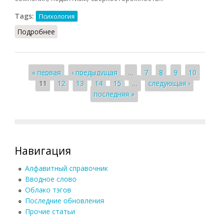
Tags:
Психология
Подробнее
о Психопатия
Страницы
« первая
‹ предыдущая
…
7
8
9
10
11
12
13
14
15
…
следующая ›
последняя »
Навигация
Алфавитный справочник
Вводное слово
Облако тэгов
Последние обновления
Прочие статьи