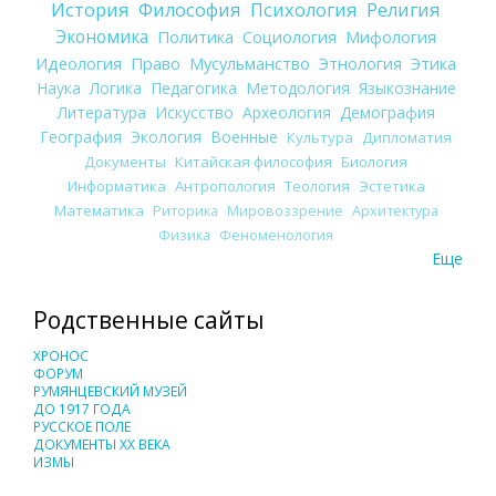
История
Философия
Психология
Религия
Экономика
Политика
Социология
Мифология
Идеология
Право
Мусульманство
Этнология
Этика
Наука
Логика
Педагогика
Методология
Языкознание
Литература
Искусство
Археология
Демография
География
Экология
Военные
Культура
Дипломатия
Документы
Китайская философия
Биология
Информатика
Антропология
Теология
Эстетика
Математика
Риторика
Мировоззрение
Архитектура
Физика
Феноменология
Еще
Родственные сайты
ХРОНОС
ФОРУМ
РУМЯНЦЕВСКИЙ МУЗЕЙ
ДО 1917 ГОДА
РУССКОЕ ПОЛЕ
ДОКУМЕНТЫ XX ВЕКА
ИЗМЫ