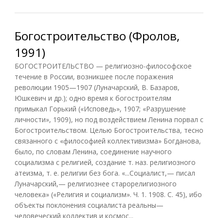
2010)
Богостроительство (Фролов,
1991)
БОГОСТРОИТЕЛЬСТВО — религиозно-философское
течение в России, возникшее после поражения
революции 1905—1907 (Луначарский, В. Базаров,
Юшкевич и др.); одно время к богостроителям
примыкал Горький («Исповедь», 1907; «Разрушение
личности», 1909), но под воздействием Ленина порвал с
Богостроительством. Целью Богостроительства, тесно
связанного с «философией коллективизма» Богданова,
было, по словам Ленина, соединение научного
социализма с религией, создание т. наз. религиозного
атеизма, т. е. религии без бога. «...Социалист,— писал
Луначарский,— религиознее старорелигиозного
человека» («Религия и социализм». Ч. 1. 1908. С. 45), ибо
объекты поклонения социалиста реальны—
человеческий коллектив и космос...