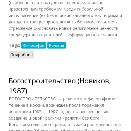
(особенно в литературе) интерес к религиозно-
нравственным проблемам. Среди либеральной
интеллигенции (не без влияния западного мистицизма и
декадентства) распространилось богоискательство -
стремление обосновать новые религиозные ценности,
среди церковных деятелей - реформационные чаяния.
Tags:
Философия
Религия
Подробнее
о Богостроительство (Маслин, 2014)
Богостроительство (Новиков,
1987)
БОГОСТРОИТЕЛЬСТВО — религиозно-философское
течение в России, возникшее после поражения
революции 1905 — 1907 годов, ставившее целью
создание „новой" религии - религии без бога.
Богостроительство отражало страх и растерянность в
среде мелкой буржуазии и буржуазной интеллигенции в