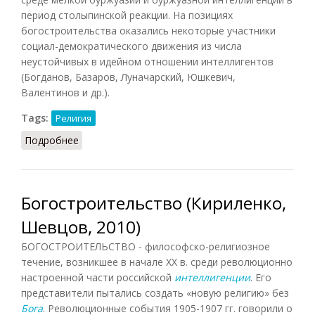
период столыпинской реакции. На позициях
богостроительства оказались некоторые участники
социал-демократического движения из числа
неустойчивых в идейном отношении интеллигентов
(Богданов, Базаров, Луначарский, Юшкевич,
Валентинов и др.).
Tags:
Религия
Подробнее
о Богостроительство (Новиков, 1987)
Богостроительство (Кириленко,
Шевцов, 2010)
БОГОСТРОИТЕЛЬСТВО - философско-религиозное
течение, возникшее в начале XX в. среди революционно
настроенной части российской
интеллигенции
. Его
представители пытались создать «новую религию» без
Бога
. Революционные события 1905-1907 гг. говорили о