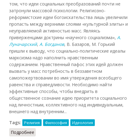
том, что идеи социальных преобразований почти не
затронули массовой психологии. Религиозно-
реформистские идеи богоискательства лишь увеличили
пропасть между верхними слоями «культурной элиты» и
неуправляемой активностью масс. Являясь
приверженцами доктрины «научного социализма»,
А.
Луначарский
,
А. Богданов
, В. Базаров, М. Горький
пришли к выводу, что социально-политические идеалы
марксизма надо наполнить нравственным
содержанием. Нравственный пафос этих идей должен
вызвать у масс потребность в беззаветном
самопожертвовании во имя утверждения всеобщего
равенства и справедливости. Необходимо найти
эффективные способы, чтобы внедрить в
общественное сознание идею приоритета социального
над личностным, коллективного над индивидуальным,
внешнего над внутренним...
Tags:
Религия
Философия
Идеология
Подробнее
о Богостроительство (Кириленко, Шевцов,