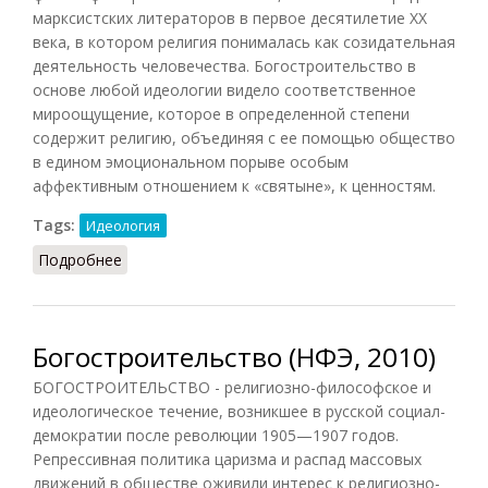
марксистских литераторов в первое десятилетие XX
века, в котором религия понималась как созидательная
деятельность человечества. Богостроительство в
основе любой идеологии видело соответственное
мироощущение, которое в определенной степени
содержит религию, объединяя с ее помощью общество
в едином эмоциональном порыве особым
аффективным отношением к «святыне», к ценностям.
Tags:
Идеология
Подробнее
о Богостроительство (РИЭ, 2016)
Богостроительство (НФЭ, 2010)
БОГОСТРОИТЕЛЬСТВО - религиозно-философское и
идеологическое течение, возникшее в русской социал-
демократии после революции 1905—1907 годов.
Репрессивная политика царизма и распад массовых
движений в обществе оживили интерес к религиозно-