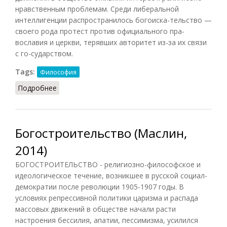
нравственным проблемам. Среди либеральной
интеллигенции распространилось богоиска-тельство —
своего рода протест против официального пра-
вославия и церкви, терявших авторитет из-за их связи
с го-сударством.
Tags:
Философия
Подробнее
о Богостроительство (НФЭ, 2010)
Богостроительство (Маслин,
2014)
БОГОСТРОИТЕЛЬСТВО - религиозно-философское и
идеологическое течение, возникшее в русской социал-
демократии после революции 1905-1907 годы. В
условиях репрессивной политики царизма и распада
массовых движений в обществе начали расти
настроения бессилия, апатии, пессимизма, усилился