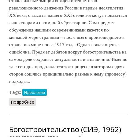
столь сильные эмоции вождей и теоретиков
революционного движения России в первые десятилетия
XX века, с высоты нашего XXI столетия могут показаться
лишь спорами о том, чей чёрт старше. Сам предмет
обсуждения нашими современниками кажется по
меньшей мере странным – после всего произошедшего в
стране и в мире после 1917 года. Однако такая оценка
ошибочна. Предмет дебатов вокруг богостроительства на
самом деле сохраняет актуальность и в наши дни. Именно
так: сегодня продолжается тот процесс, в котором с двух
сторон сошлись принципиально разные к нему (процессу)
подходы...
Tags:
Идеология
Подробнее
о Богостроительство как марксизм по-русски
Богостроительство (СИЭ, 1962)