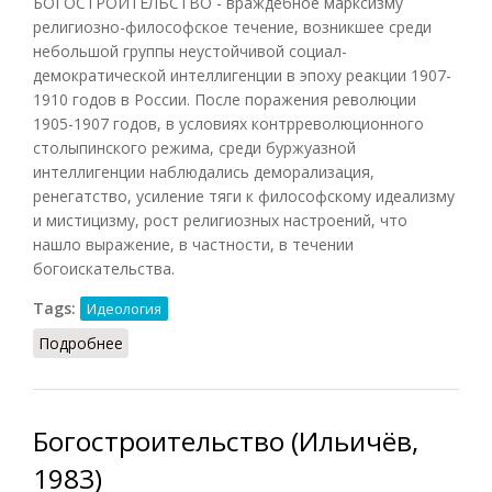
БОГОСТРОИТЕЛЬСТВО - враждебное марксизму
религиозно-философское течение, возникшее среди
небольшой группы неустойчивой социал-
демократической интеллигенции в эпоху реакции 1907-
1910 годов в России. После поражения революции
1905-1907 годов, в условиях контрреволюционного
столыпинского режима, среди буржуазной
интеллигенции наблюдались деморализация,
ренегатство, усиление тяги к философскому идеализму
и мистицизму, рост религиозных настроений, что
нашло выражение, в частности, в течении
богоискательства.
Tags:
Идеология
Подробнее
о Богостроительство (СИЭ, 1962)
Богостроительство (Ильичёв,
1983)