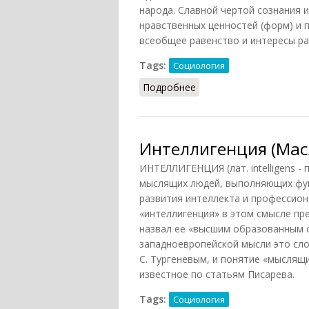
народа. Славной чертой сознания 
нравственных ценностей (форм) и 
всеобщее равенство и интересы ра
Tags:
Социология
Подробнее
о Интеллигенция (НФЭ, 
Интеллигенция (Мас
ИНТЕЛЛИГЕНЦИЯ (лат. intelligens -
мыслящих людей, выполняющих фун
развития интеллекта и профессион
«интеллигенция» в этом смысле пр
назвал ее «высшим образованным сл
западноевропейской мысли это сло
С. Тургеневым, и понятие «мыслящ
известное по статьям Писарева.
Tags:
Социология