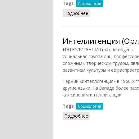
Tags:
Социология
Подробнее
о Интеллигент (Лопухов
Интеллигенция (Орло
ИНТЕЛЛИГЕНЦИЯ (лат. intelligens
социальная группа лиц, професси
сложным), творческим трудом, яв
развитием культуры и ее распрост
Термин «интеллигенция» в 1860-х гг
другие языки. На Западе более ра
как синоним интеллигенции.
Tags:
Социология
Подробнее
о Интеллигенция (Орлов