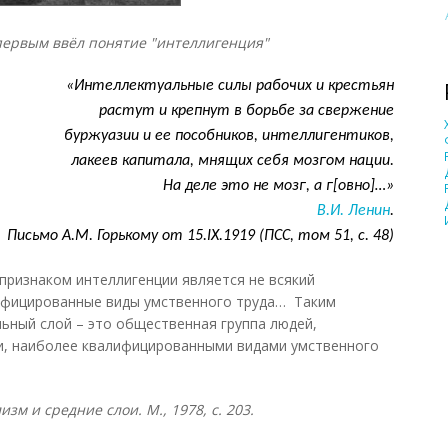
ервым ввёл понятие "интеллигенция"
«Интеллектуальные силы рабочих и крестьян
растут и крепнут в борьбе за свержение
буржуазии и ее пособников, интеллигентиков,
лакеев капитала, мнящих себя мозгом нации.
На деле это не мозг, а г[овно]…»
В.И. Ленин
.
Письмо А.М. Горькому от 15.
IX
.1919 (ПСС, том 51, с. 48)
изнаком интеллигенции является не всякий
лифицированные виды умственного труда… Таким
льный слой – это общественная группа людей,
, наиболее квалифицированными видами умственного
зм и средние слои. М., 1978, с. 203.