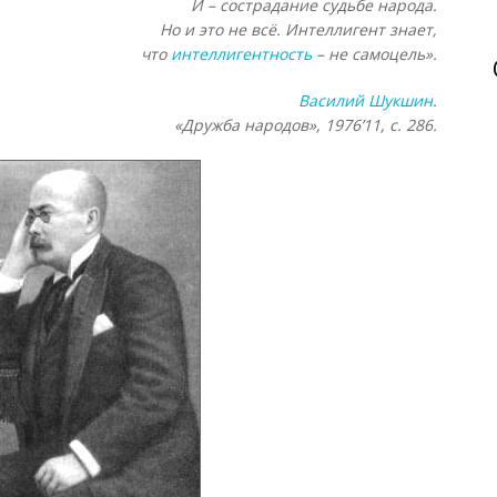
И – сострадание судьбе народа.
Но и это не всё. Интеллигент знает,
что
интеллигентность
– не самоцель».
Василий Шукшин
.
«Дружба народов», 1976
’11, с. 286.