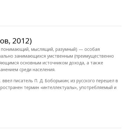
, 2013)
в, 2012)
 — понимающий, мыслящий, разумный) — особая
онально занимающихся умственным (преимущественно
ляющимся основным источником дохода, а также
ранением среди населения.
. ввел писатель П. Д. Боборыкин; из русского перешел в
спространен термин «интеллектуалы», употребляемый и
, 2012)