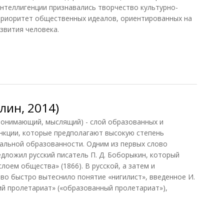
интеллигенции признавались творчество культурно-
приоритет общественных идеалов, ориентированных на
звития человека.
2010)
лин, 2014)
 понимающий, мыслящий) - слой образованных и
кции, которые предполагают высокую степень
альной образованности. Одним из первых слово
едложил русский писатель П. Д. Боборыкин, который
оем общества» (1866). В русской, а затем и
во быстро вытеснило понятие «нигилист», введенное И.
ий пролетариат» («образованный пролетариат»),