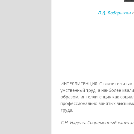
П.Д. Боборыкин
п
ИНТЕЛЛИГЕНЦИЯ. Отличительным пр
умственный труд, а наиболее ква
образом, интеллигенция как социа
профессионально занятых высшими
труда.
С.Н. Надель. Современный капитали