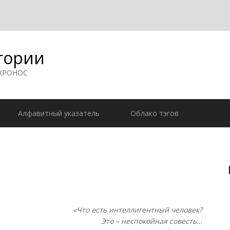
гории
 ХРОНОС
Алфавитный указатель
Облако тэгов
«Что есть интеллигентный человек?
Это – неспокойная совесть…