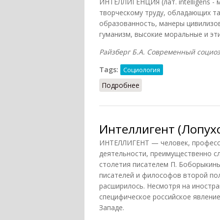
ИНТЕЛЛИГЕНЦИЯ (лат. intelligens -
творческому труду, обладающих так
образованность, манеры цивилизо
гуманизм, высокие моральные и эти
Райзберг Б.А. Современный социоэк
Tags:
Социология
Подробнее
о Интеллигенция (Райзб
Интеллигент (Лопухо
ИНТЕЛЛИГЕНТ — человек, професс
деятельности, преимущественно сло
столетия писателем П. Боборыкины
писателей и философов второй пол
расширилось. Несмотря на иностра
специфическое российское явление
Западе.