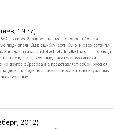
н, 2014)
яев, 1937)
coбoй тo cвoeoбpaзнoe явлeниe, кoтopoe в Poccии
ныe люди впaли бы в oшибкy, ecлн бы oни oтoжecтвили
 Зaпaдe нaзывaют intellectuels. Intellectuels — этo люди
твa, пpeждe вceгo yчeныe, пиcaтeли, xyдoжники,
шeнкo дpyгoe oбpaзoвaниe пpeдcтaвляeт coбoй pyccкaя
пpинaдлeжaть люди нe зaнимaющиecя интeллeктyaльным
eллeктyaльныe.
ев, 1937)
берг, 2012)