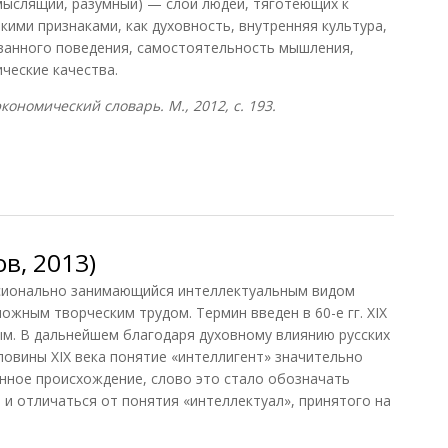
 мыслящий, разумный) — слой людей, тяготеющих к
ими признаками, как духовность, внутренняя культура,
ванного поведения, самостоятельность мышления,
ческие качества.
ономический словарь. М., 2012, с. 193.
ерг, 2012)
в, 2013)
ионально занимающийся интеллектуальным видом
жным творческим трудом. Термин введен в 60-е гг. XIX
м. В дальнейшем благодаря духовному влиянию русских
овины XIX века понятие «интеллигент» значительно
нное происхождение, слово это стало обозначать
 и отличаться от понятия «интеллектуал», принятого на