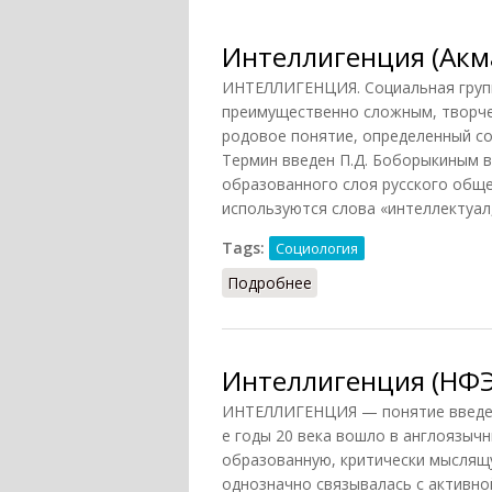
Интеллигенция (Акм
ИНТЕЛЛИГЕНЦИЯ. Социальная груп
преимущественно сложным, творче
родовое понятие, определенный со
Термин введен П.Д. Боборыкиным в
образованного слоя русского обще
используются слова «интеллектуал,
Tags:
Социология
Подробнее
о Интеллигенция (Акмал
Интеллигенция (НФЭ
ИНТЕЛЛИГЕНЦИЯ — понятие введено 
е годы 20 века вошло в англоязыч
образованную, критически мыслящ
однозначно связывалась с активн