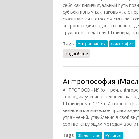
себя как индивидуальный путь поз
субъективным как таковым, а с пе
оказывается в строгом смысле то
антропософии падает на первое дес
трудах ее создателя Штайнера, напи
Tags:
Антропология
Философия
Подробнее
о Антропософия (НФЭ, 
Антропософия (Масл
АНТРОПОСОФИЯ (от греч. anthropos 
теософии учение о человеке как «
Штайнером в 1913 г. Антропософы
земное и космическое происхожден
упражнений, углубления в свой вн
соответствующим методам воспит
Tags:
Философия
Религия