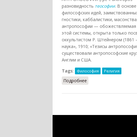
разновидность
теософии
. В основ
философских идей, заимствованны
гностики, каббалистики, масонства
антропософии — обожествляемая ч
этой системы, открыта только по
оккультистом Р. Штейнером (1861 
наука», 1910; «Тезисы антропософии
существовали антропософские круж
Англии и США.
Tags:
Философия
Религия
Подробнее
о Антропософия (Фроло