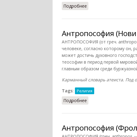
Подробнее
о Антропософия (Масли
Антропософия (Новик
АНТРОПОСОФИЯ (от греч. anthropos 
человеке, согласно которому он, 
может достичь духовного господст
теософии в период первой мирово
главным образом среди буржуазно
Карманный словарь атеиста. Под общ
Tags:
Религия
Подробнее
о Антропософия (Новик
Антропософия (Фрол
АНТРОПОСОФИЯ (греч. anthropos — 