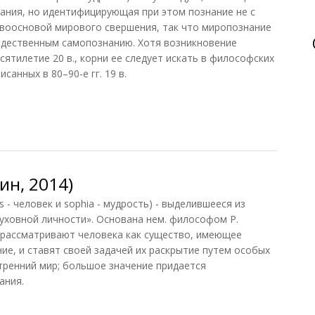
нания, но идентифицирующая при этом познание не с
рвоосновой мирового свершения, так что миропознание
ждественным самопознанию. Хотя возникновение
ятилетие 20 в., корни ее следует искать в философских
санных в 80–90-е гг. 19 в.
2010)
ин, 2014)
- человек и sophia - мудрость) - выделившееся из
духовной личности». Основана нем. философом Р.
 рассматривают человека как существо, имеющее
ие, и ставят своей задачей их раскрытие путем особых
утренний мир; большое значение придается
ания.