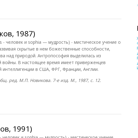
н, 2014)
ов, 1987)
- человек и sophia — мудрость) - мистическое учение о
развивая скрытые в нем божественные способности,
ва над природой. Антропософия выделилась из
й войны. В настоящее время имеет приверженцев
й интеллигенции в США, ФРГ, Франции, Англии.
. ред. М.П. Новикова. 7-е изд. М., 1987, с. 12.
ов, 1987)
ов, 1991)
человек и sophia — мудрость) - мистическое учение,