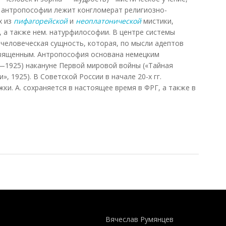
е антропософии лежит конгломерат религиозно-
х из
пифагорейской
и
неоплатонической
мистики,
, а также нем. натурфилософии. В центре системы
еловеческая сущность, которая, по мысли адептов
священным. Антропософия основана немецким
—1925) накануне Первой мировой войны («Тайная
», 1925). В Советской России в начале 20-х гг.
ки. А. сохраняется в настоящее время в ФРГ, а также в
в, 1991)
Понятия И Категории - Исторический Проект ХРОНОС
WEB-редактор
Вячеслав Румянцев