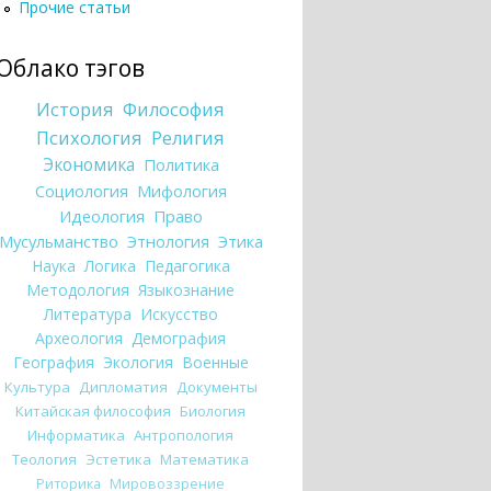
Прочие статьи
Облако тэгов
История
Философия
Психология
Религия
Экономика
Политика
Социология
Мифология
Идеология
Право
Мусульманство
Этнология
Этика
Наука
Логика
Педагогика
Методология
Языкознание
Литература
Искусство
Археология
Демография
География
Экология
Военные
Культура
Дипломатия
Документы
Китайская философия
Биология
Информатика
Антропология
Теология
Эстетика
Математика
Риторика
Мировоззрение