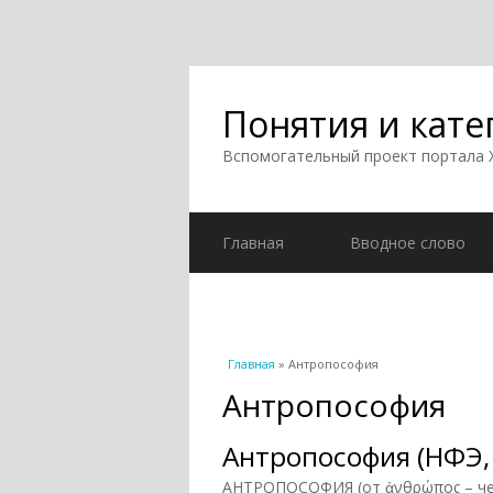
Понятия и кате
Вспомогательный проект портала
Главная
Вводное слово
Вы здесь
Главная
» Антропософия
Антропософия
Антропософия (НФЭ,
АНТРОПОСОФИЯ (от ἀνθρώπος – чело