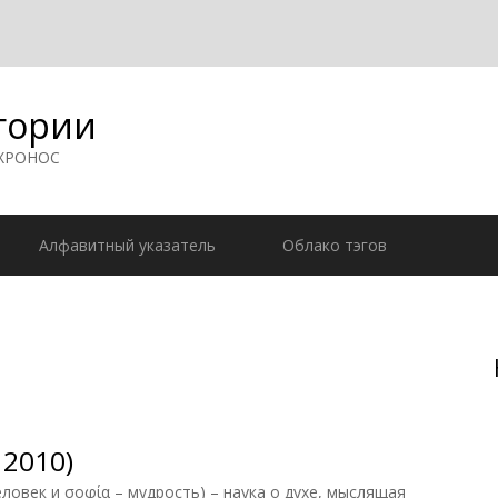
гории
 ХРОНОС
Алфавитный указатель
Облако тэгов
 2010)
век и σοφία – мудрость) – наука о духе, мыслящая