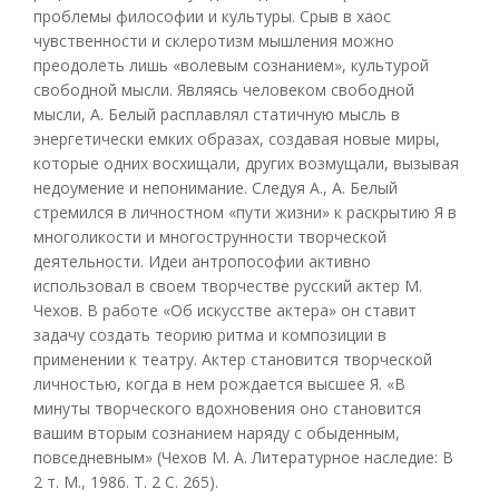
проблемы философии и культуры. Срыв в хаос
чувственности и склеротизм мышления можно
преодолеть лишь «волевым сознанием», культурой
свободной мысли. Являясь человеком свободной
мысли, А. Белый расплавлял статичную мысль в
энергетически емких образах, создавая новые миры,
которые одних восхищали, других возмущали, вызывая
недоумение и непонимание. Следуя А., А. Белый
стремился в личностном «пути жизни» к раскрытию Я в
многоликости и многострунности творческой
деятельности. Идеи антропософии активно
использовал в своем творчестве русский актер М.
Чехов. В работе «Об искусстве актера» он ставит
задачу создать теорию ритма и композиции в
применении к театру. Актер становится творческой
личностью, когда в нем рождается высшее Я. «В
минуты творческого вдохновения оно становится
вашим вторым сознанием наряду с обыденным,
повседневным» (Чехов М. А. Литературное наследие: В
2 т. М., 1986. Т. 2 С. 265).