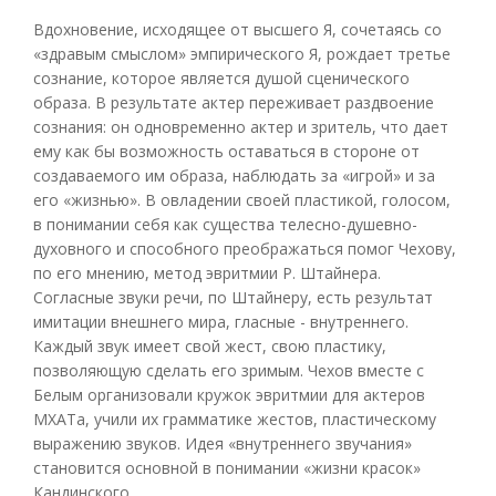
Вдохновение, исходящее от высшего Я, сочетаясь со
«здравым смыслом» эмпирического Я, рождает третье
сознание, которое является душой сценического
образа. В результате актер переживает раздвоение
сознания: он одновременно актер и зритель, что дает
ему как бы возможность оставаться в стороне от
создаваемого им образа, наблюдать за «игрой» и за
его «жизнью». В овладении своей пластикой, голосом,
в понимании себя как существа телесно-душевно-
духовного и способного преображаться помог Чехову,
по его мнению, метод эвритмии Р. Штайнера.
Согласные звуки речи, по Штайнеру, есть результат
имитации внешнего мира, гласные - внутреннего.
Каждый звук имеет свой жест, свою пластику,
позволяющую сделать его зримым. Чехов вместе с
Белым организовали кружок эвритмии для актеров
МХАТа, учили их грамматике жестов, пластическому
выражению звуков. Идея «внутреннего звучания»
становится основной в понимании «жизни красок»
Кандинского.