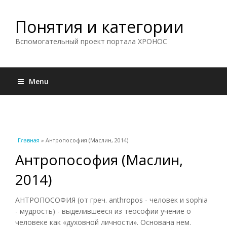
Понятия и категории
Вспомогательный проект портала ХРОНОС
Menu
Вы здесь
Главная
» Антропософия (Маслин, 2014)
Антропософия (Маслин,
2014)
АНТРОПОСОФИЯ (от греч. anthropos - человек и sophia
- мудрость) - выделившееся из теософии учение о
человеке как «духовной личности». Основана нем.