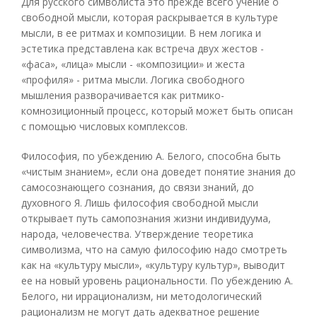
Для русского символиста это прежде всего учение о
свободной мысли, которая раскрывается в культуре
мысли, в ее ритмах и композиции. В нем логика и
эстетика представлена как встреча двух жестов -
«фаса», «лица» мысли - «композиции» и жеста
«профиля» - ритма мысли. Логика свободного
мышления разворачивается как ритмико-
комнозиционный процесс, который может быть описан
с помощью числовых комплексов.
Философия, по убеждению А. Белого, способна быть
«чистым знанием», если она доведет понятие знания до
самосознающего сознания, до связи знаний, до
духовного Я. Лишь философия свободной мысли
открывает путь самопознания жизни индивидуума,
народа, человечества. Утверждение теоретика
символизма, что на самую философию надо смотреть
как на «культуру мысли», «культуру культур», выводит
ее на новый уровень рациональности. По убеждению А.
Белого, ни иррационализм, ни методологический
рационализм не могут дать адекватное решение