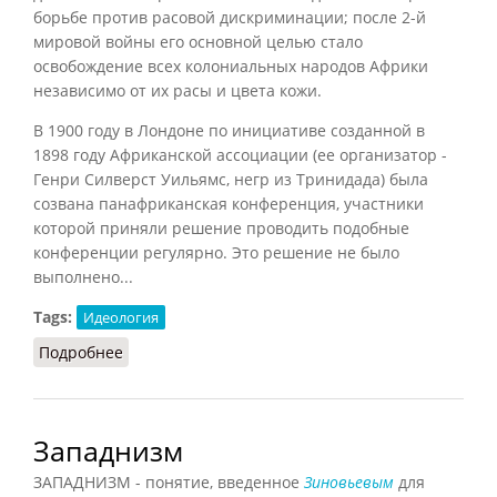
борьбе против расовой дискриминации; после 2-й
мировой войны его основной целью стало
освобождение всех колониальных народов Африки
независимо от их расы и цвета кожи.
В 1900 году в Лондоне по инициативе созданной в
1898 году Африканской ассоциации (ее организатор -
Генри Силверст Уильямс, негр из Тринидада) была
созвана панафриканская конференция, участники
которой приняли решение проводить подобные
конференции регулярно. Это решение не было
выполнено...
Tags:
Идеология
Подробнее
о Панафриканизм
Западнизм
ЗАПАДНИЗМ - понятие, введенное
Зиновьевым
для