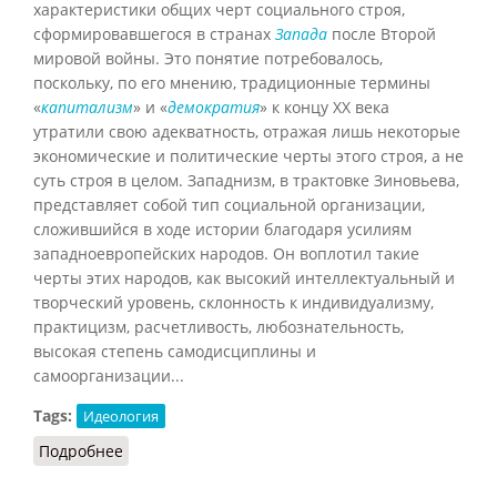
характеристики общих черт социального строя,
сформировавшегося в странах
Запада
после Второй
мировой войны. Это понятие потребовалось,
поскольку, по его мнению, традиционные термины
«
капитализм
» и «
демократия
» к концу XX века
утратили свою адекватность, отражая лишь некоторые
экономические и политические черты этого строя, а не
суть строя в целом. Западнизм, в трактовке Зиновьева,
представляет собой тип социальной организации,
сложившийся в ходе истории благодаря усилиям
западноевропейских народов. Он воплотил такие
черты этих народов, как высокий интеллектуальный и
творческий уровень, склонность к индивидуализму,
практицизм, расчетливость, любознательность,
высокая степень самодисциплины и
самоорганизации...
Tags:
Идеология
Подробнее
о Западнизм