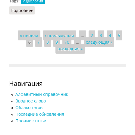
Tags:
Идеология
Подробнее
о Идеологические предпосылки гусизма
Страницы
« первая
‹ предыдущая
…
2
3
4
5
6
7
8
9
10
…
следующая ›
последняя »
Навигация
Алфавитный справочник
Вводное слово
Облако тэгов
Последние обновления
Прочие статьи