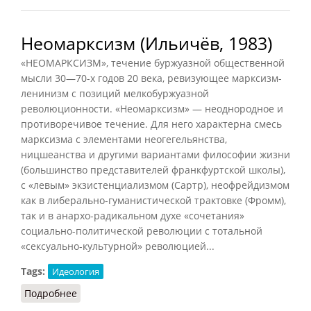
Неомарксизм (Ильичёв, 1983)
«НЕОМАРКСИЗМ», течение буржуазной общественной
мысли 30—70-х годов 20 века, ревизующее марксизм-
ленинизм с позиций мелкобуржуазной
революционности. «Неомарксизм» — неоднородное и
противоречивое течение. Для него характерна смесь
марксизма с элементами неогегельянства,
ницшеанства и другими вариантами философии жизни
(большинство представителей франкфуртской школы),
с «левым» экзистенциализмом (Сартр), неофрейдизмом
как в либерально-гуманистической трактовке (Фромм),
так и в анархо-радикальном духе «сочетания»
социально-политической революции с тотальной
«сексуально-культурной» революцией...
Tags:
Идеология
Подробнее
о Неомарксизм (Ильичёв, 1983)