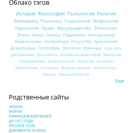
Облако тэгов
История
Философия
Психология
Религия
Экономика
Политика
Социология
Мифология
Идеология
Право
Мусульманство
Этнология
Этика
Наука
Логика
Педагогика
Методология
Языкознание
Литература
Искусство
Археология
Демография
География
Экология
Военные
Культура
Дипломатия
Документы
Китайская философия
Биология
Информатика
Антропология
Теология
Эстетика
Математика
Риторика
Мировоззрение
Архитектура
Физика
Феноменология
Еще
Родственные сайты
ХРОНОС
ФОРУМ
РУМЯНЦЕВСКИЙ МУЗЕЙ
ДО 1917 ГОДА
РУССКОЕ ПОЛЕ
ДОКУМЕНТЫ XX ВЕКА