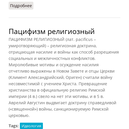
Подробнее
о Коммунализм
Пацифизм религиозный
ПАЦИФИЗМ РЕЛИГИОЗНЫЙ (лат. pacificus –
умиротворяющий) – религиозная доктрина,
отрицающая насилие и войны как способ разрешения
социальных и межличностных конфликтов.
Миролюбивые мотивы и осуждение насилия
отчетливо выражены в Новом Завете и отцы Церкви
(Климент Александрийский, Ориген) считали войну
несовместимой с учением Христа. Превращение
христианства в официальную религию Римской
империи (4 в.) свело на нет эти мотивы, и в 5 в.
Аврелий Августин выдвигает доктрину справедливой
(«священной») войны, санкционируемую Римской
церковью.
Tags:
Идеология