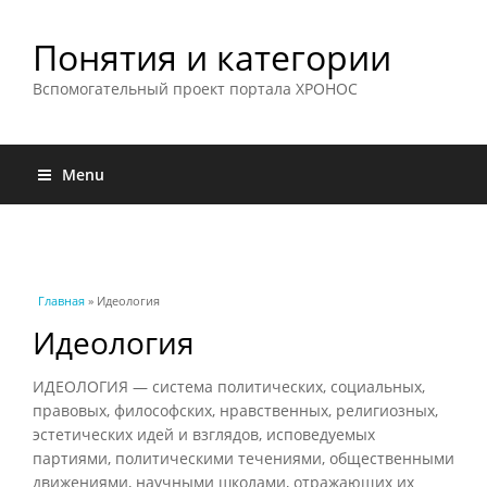
Понятия и категории
Вспомогательный проект портала ХРОНОС
Menu
Вы здесь
Главная
» Идеология
Идеология
ИДЕОЛОГИЯ — система политических, социальных,
правовых, философских, нравственных, религиозных,
эстетических идей и взглядов, исповедуемых
партиями, политическими течениями, общественными
движениями, научными школами, отражающих их