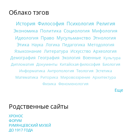
Облако тэгов
История
Философия
Психология
Религия
Экономика
Политика
Социология
Мифология
Идеология
Право
Мусульманство
Этнология
Этика
Наука
Логика
Педагогика
Методология
Языкознание
Литература
Искусство
Археология
Демография
География
Экология
Военные
Культура
Дипломатия
Документы
Китайская философия
Биология
Информатика
Антропология
Теология
Эстетика
Математика
Риторика
Мировоззрение
Архитектура
Физика
Феноменология
Еще
Родственные сайты
ХРОНОС
ФОРУМ
РУМЯНЦЕВСКИЙ МУЗЕЙ
ДО 1917 ГОДА