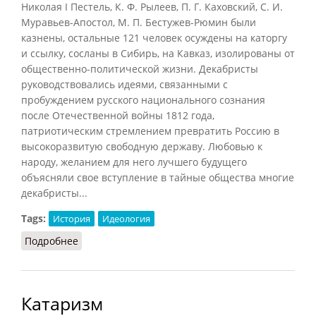
Николая I Пестель, К. Ф. Рылеев, П. Г. Каховский, С. И.
Муравьев-Апостол, М. П. Бестужев-Рюмин были
казнены, остальные 121 человек осуждены на каторгу
и ссылку, сосланы в Сибирь, на Кавказ, изолированы от
общественно-политической жизни. Декабристы
руководствовались идеями, связанными с
пробуждением русского национального сознания
после Отечественной войны 1812 года,
патриотическим стремлением превратить Россию в
высокоразвитую свободную державу. Любовью к
народу, желанием для него лучшего будущего
объясняли свое вступление в тайные общества многие
декабристы...
Tags:
История
Идеология
Подробнее
о Декабристы: идейные основы
Катаризм