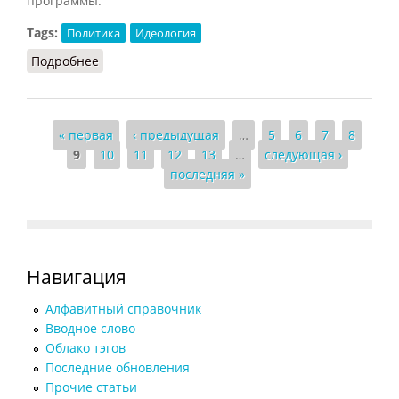
программы:
Tags:
Политика
Идеология
Подробнее
о «Эрзац-этатизм» или «либеральный фашизм»
Страницы
« первая
‹ предыдущая
…
5
6
7
8
9
10
11
12
13
…
следующая ›
последняя »
Навигация
Алфавитный справочник
Вводное слово
Облако тэгов
Последние обновления
Прочие статьи