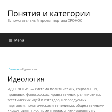
Понятия и категории
Вспомогательный проект портала ХРОНОС
Menu
Вы здесь
Главная
» Идеология
Идеология
ИДЕОЛОГИЯ — система политических, социальных,
правовых, философских, нравственных, религиозных,
эстетических идей и взглядов, исповедуемых
партиями, политическими течениями, общественными
движениями, научными школами, отражающих их