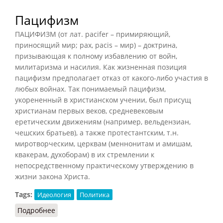
Пацифизм
ПАЦИФИЗМ (от лат. pacifer – примиряющий,
приносящий мир; pax, pacis – мир) – доктрина,
призывающая к полному избавлению от войн,
милитаризма и насилия. Как жизненная позиция
пацифизм предполагает отказ от какого-либо участия в
любых войнах. Так понимаемый пацифизм,
укорененный в христианском учении, был присущ
христианам первых веков, средневековым
еретическим движениям (например, вельдензиан,
чешских братьев), а также протестантским, т.н.
миротворческим, церквам (меннонитам и амишам,
квакерам, духоборам) в их стремлении к
непосредственному практическому утверждению в
жизни закона Христа.
Tags:
Идеология
Политика
Подробнее
о Пацифизм