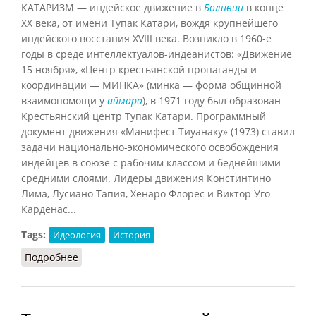
КАТАРИЗМ — индейское движение в
Боливии
в конце
XX века, от имени Тупак Катари, вождя крупнейшего
индейского восстания XVIII века. Возникло в 1960-е
годы в среде интеллектуалов-индеанистов: «Движение
15 ноября», «Центр крестьянской пропаганды и
координации — МИНКА» (минка — форма общинной
взаимопомощи у
аймара
), в 1971 году был образован
Крестьянский центр Тупак Катари. Программный
документ движения «Манифест Тиуанаку» (1973) ставил
задачи национально-экономического освобождения
индейцев в союзе с рабочим классом и беднейшими
средними слоями. Лидеры движения Констинтино
Лима, Лусиано Тапия, Хенаро Флорес и Виктор Уго
Карденас...
Tags:
Идеология
История
Подробнее
о Катаризм