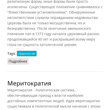
религиозную форму, иные формы были просто
исключены. Существующее положение сравнивалось с
"божественными установлениями". Обнаруженные
несоответствия служили оправданием недовольства.
Церковь была не только могущественна, но и
безнравственна. После окончания авиньонского
пленения пап в 1373 году начался церковный раскол,
продолжавшийся 40 лет и раскрывший всему миру
глаза на сущность католической церкви.
Tags:
Идеология
Подробнее
о Гусизм: идеологические предпосылки
Меритократия
Меритократия - политическая система,
обеспечивающая приход к власти наиболее
достойных, компетентных людей. Идея меритократии
существовала в политической мысли начиная с эпохи